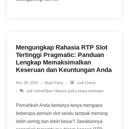
Mengungkap Rahasia RTP Slot
Tertinggi Pragmatic: Panduan
Lengkap Memaksimalkan
Keseruan dan Keuntungan Anda
Nov 29, 2025
Noah Perry
Judi Online
judi online24jam deposit pulsa tanpa potongan
Pernahkah Anda bertanya-tanya mengapa
beberapa pemain slot selalu tampak menang
lebih sering dan lebih besar? Jawabannya