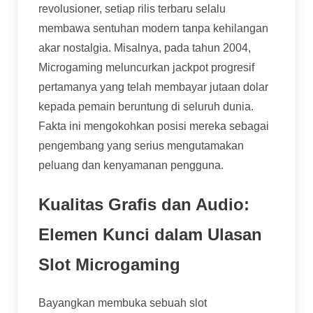
revolusioner, setiap rilis terbaru selalu
membawa sentuhan modern tanpa kehilangan
akar nostalgia. Misalnya, pada tahun 2004,
Microgaming meluncurkan jackpot progresif
pertamanya yang telah membayar jutaan dolar
kepada pemain beruntung di seluruh dunia.
Fakta ini mengokohkan posisi mereka sebagai
pengembang yang serius mengutamakan
peluang dan kenyamanan pengguna.
Kualitas Grafis dan Audio:
Elemen Kunci dalam Ulasan
Slot Microgaming
Bayangkan membuka sebuah slot