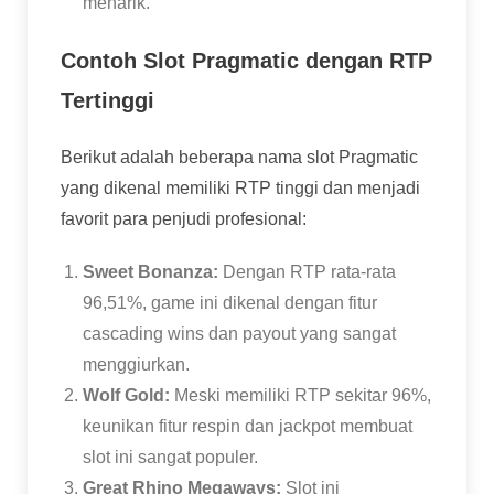
menarik.
Contoh Slot Pragmatic dengan RTP
Tertinggi
Berikut adalah beberapa nama slot Pragmatic
yang dikenal memiliki RTP tinggi dan menjadi
favorit para penjudi profesional:
Sweet Bonanza:
Dengan RTP rata-rata
96,51%, game ini dikenal dengan fitur
cascading wins dan payout yang sangat
menggiurkan.
Wolf Gold:
Meski memiliki RTP sekitar 96%,
keunikan fitur respin dan jackpot membuat
slot ini sangat populer.
Great Rhino Megaways:
Slot ini