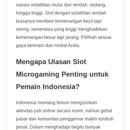
variasi volatilitas mulai dari rendah, sedang,
hingga tinggi. Slot dengan volatilitas rendah
biasanya memberi kemenangan kecil tapi
sering, sementara yang tinggi menghadirkan
kemenangan besar tapi jarang. Pilihlah sesuai
gaya bermain dan modal Anda.
Mengapa Ulasan Slot
Microgaming Penting untuk
Pemain Indonesia?
Indonesia memang belum mengizinkan
aktivitas judi online secara resmi, namun geliat
pasar dan komunitas penggemar makin tumbuh
pesat. Dalam menghadapi begitu banyak