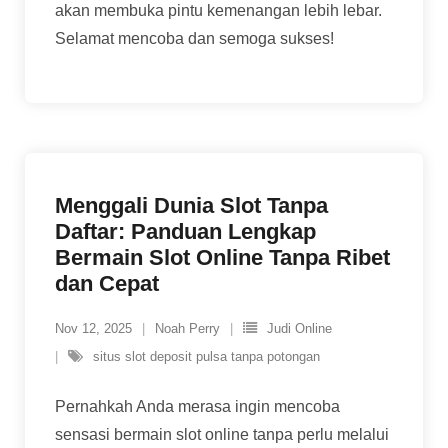
akan membuka pintu kemenangan lebih lebar.
Selamat mencoba dan semoga sukses!
Menggali Dunia Slot Tanpa
Daftar: Panduan Lengkap
Bermain Slot Online Tanpa Ribet
dan Cepat
Nov 12, 2025
Noah Perry
Judi Online
situs slot deposit pulsa tanpa potongan
Pernahkah Anda merasa ingin mencoba
sensasi bermain slot online tanpa perlu melalui