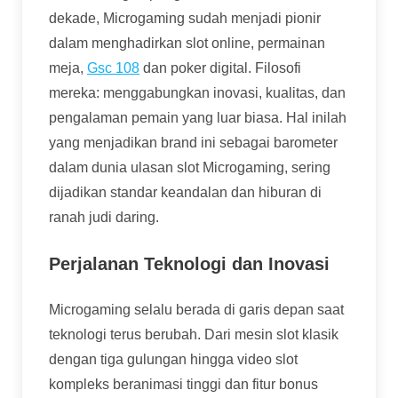
dekade, Microgaming sudah menjadi pionir
dalam menghadirkan slot online, permainan
meja,
Gsc 108
dan poker digital. Filosofi
mereka: menggabungkan inovasi, kualitas, dan
pengalaman pemain yang luar biasa. Hal inilah
yang menjadikan brand ini sebagai barometer
dalam dunia ulasan slot Microgaming, sering
dijadikan standar keandalan dan hiburan di
ranah judi daring.
Perjalanan Teknologi dan Inovasi
Microgaming selalu berada di garis depan saat
teknologi terus berubah. Dari mesin slot klasik
dengan tiga gulungan hingga video slot
kompleks beranimasi tinggi dan fitur bonus