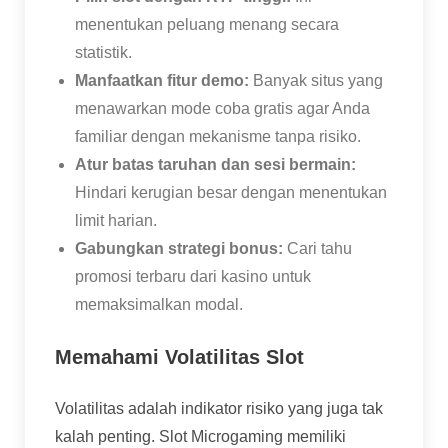
menentukan peluang menang secara
statistik.
Manfaatkan fitur demo:
Banyak situs yang
menawarkan mode coba gratis agar Anda
familiar dengan mekanisme tanpa risiko.
Atur batas taruhan dan sesi bermain:
Hindari kerugian besar dengan menentukan
limit harian.
Gabungkan strategi bonus:
Cari tahu
promosi terbaru dari kasino untuk
memaksimalkan modal.
Memahami Volatilitas Slot
Volatilitas adalah indikator risiko yang juga tak
kalah penting. Slot Microgaming memiliki