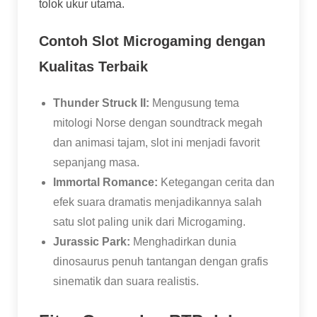
tolok ukur utama.
Contoh Slot Microgaming dengan
Kualitas Terbaik
Thunder Struck II:
Mengusung tema
mitologi Norse dengan soundtrack megah
dan animasi tajam, slot ini menjadi favorit
sepanjang masa.
Immortal Romance:
Ketegangan cerita dan
efek suara dramatis menjadikannya salah
satu slot paling unik dari Microgaming.
Jurassic Park:
Menghadirkan dunia
dinosaurus penuh tantangan dengan grafis
sinematik dan suara realistis.