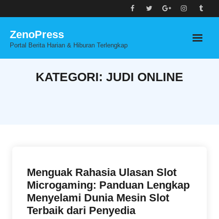
Skip
to
ZenoPress
content
Portal Berita Harian & Hiburan Terlengkap
KATEGORI:
JUDI ONLINE
Menguak Rahasia Ulasan Slot
Microgaming: Panduan Lengkap
Menyelami Dunia Mesin Slot
Terbaik dari Penyedia