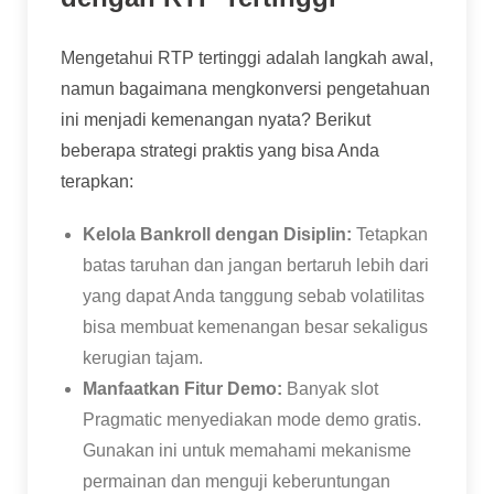
Mengetahui RTP tertinggi adalah langkah awal,
namun bagaimana mengkonversi pengetahuan
ini menjadi kemenangan nyata? Berikut
beberapa strategi praktis yang bisa Anda
terapkan:
Kelola Bankroll dengan Disiplin:
Tetapkan
batas taruhan dan jangan bertaruh lebih dari
yang dapat Anda tanggung sebab volatilitas
bisa membuat kemenangan besar sekaligus
kerugian tajam.
Manfaatkan Fitur Demo:
Banyak slot
Pragmatic menyediakan mode demo gratis.
Gunakan ini untuk memahami mekanisme
permainan dan menguji keberuntungan