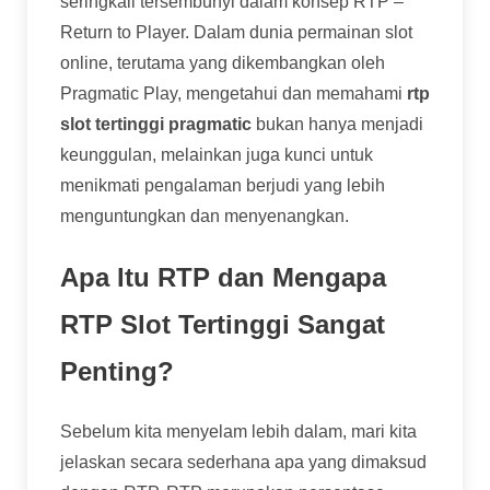
seringkali tersembunyi dalam konsep RTP –
Return to Player. Dalam dunia permainan slot
online, terutama yang dikembangkan oleh
Pragmatic Play, mengetahui dan memahami
rtp
slot tertinggi pragmatic
bukan hanya menjadi
keunggulan, melainkan juga kunci untuk
menikmati pengalaman berjudi yang lebih
menguntungkan dan menyenangkan.
Apa Itu RTP dan Mengapa
RTP Slot Tertinggi Sangat
Penting?
Sebelum kita menyelam lebih dalam, mari kita
jelaskan secara sederhana apa yang dimaksud