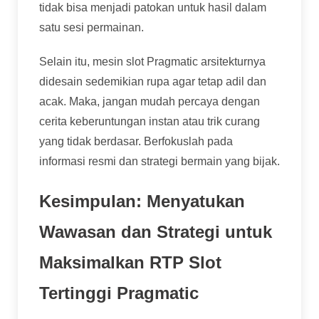
tidak bisa menjadi patokan untuk hasil dalam
satu sesi permainan.
Selain itu, mesin slot Pragmatic arsitekturnya
didesain sedemikian rupa agar tetap adil dan
acak. Maka, jangan mudah percaya dengan
cerita keberuntungan instan atau trik curang
yang tidak berdasar. Berfokuslah pada
informasi resmi dan strategi bermain yang bijak.
Kesimpulan: Menyatukan
Wawasan dan Strategi untuk
Maksimalkan RTP Slot
Tertinggi Pragmatic