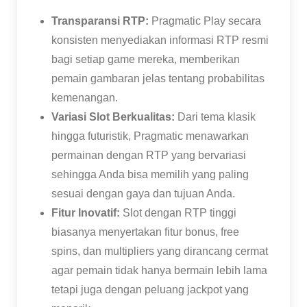
Transparansi RTP:
Pragmatic Play secara
konsisten menyediakan informasi RTP resmi
bagi setiap game mereka, memberikan
pemain gambaran jelas tentang probabilitas
kemenangan.
Variasi Slot Berkualitas:
Dari tema klasik
hingga futuristik, Pragmatic menawarkan
permainan dengan RTP yang bervariasi
sehingga Anda bisa memilih yang paling
sesuai dengan gaya dan tujuan Anda.
Fitur Inovatif:
Slot dengan RTP tinggi
biasanya menyertakan fitur bonus, free
spins, dan multipliers yang dirancang cermat
agar pemain tidak hanya bermain lebih lama
tetapi juga dengan peluang jackpot yang