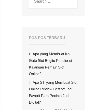
POS-POS TERBARU
Apa yang Membuat Koi
Gate Slot Begitu Populer di
Kalangan Pemain Slot
Online?
Apa Sih yang Membuat Slot
Online Review Betsoft Jadi
Favorit Para Pecinta Judi
Digital?