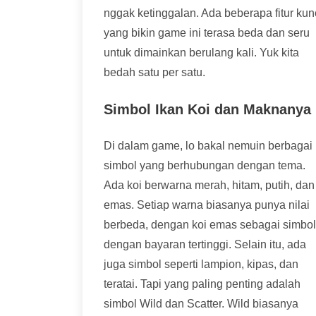
nggak ketinggalan. Ada beberapa fitur kun
yang bikin game ini terasa beda dan seru
untuk dimainkan berulang kali. Yuk kita
bedah satu per satu.
Simbol Ikan Koi dan Maknanya
Di dalam game, lo bakal nemuin berbagai
simbol yang berhubungan dengan tema.
Ada koi berwarna merah, hitam, putih, dan
emas. Setiap warna biasanya punya nilai
berbeda, dengan koi emas sebagai simbol
dengan bayaran tertinggi. Selain itu, ada
juga simbol seperti lampion, kipas, dan
teratai. Tapi yang paling penting adalah
simbol Wild dan Scatter. Wild biasanya