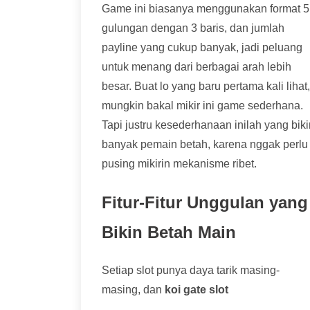
Game ini biasanya menggunakan format 5
gulungan dengan 3 baris, dan jumlah
payline yang cukup banyak, jadi peluang
untuk menang dari berbagai arah lebih
besar. Buat lo yang baru pertama kali lihat,
mungkin bakal mikir ini game sederhana.
Tapi justru kesederhanaan inilah yang biki
banyak pemain betah, karena nggak perlu
pusing mikirin mekanisme ribet.
Fitur-Fitur Unggulan yang
Bikin Betah Main
Setiap slot punya daya tarik masing-
masing, dan
koi gate slot