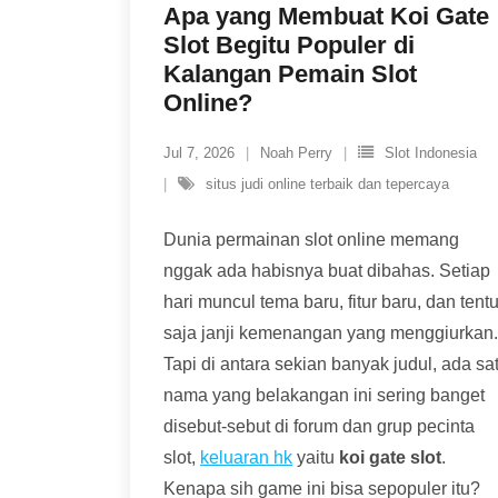
Apa yang Membuat Koi Gate
Slot Begitu Populer di
Kalangan Pemain Slot
Online?
Jul 7, 2026
Noah Perry
Slot Indonesia
situs judi online terbaik dan tepercaya
Dunia permainan slot online memang
nggak ada habisnya buat dibahas. Setiap
hari muncul tema baru, fitur baru, dan tent
saja janji kemenangan yang menggiurkan.
Tapi di antara sekian banyak judul, ada sa
nama yang belakangan ini sering banget
disebut-sebut di forum dan grup pecinta
slot,
keluaran hk
yaitu
koi gate slot
.
Kenapa sih game ini bisa sepopuler itu?