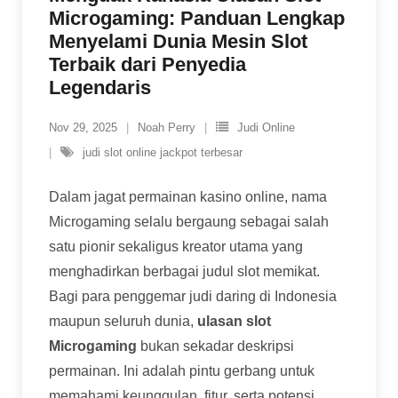
Microgaming: Panduan Lengkap
Menyelami Dunia Mesin Slot
Terbaik dari Penyedia
Legendaris
Nov 29, 2025
Noah Perry
Judi Online
judi slot online jackpot terbesar
Dalam jagat permainan kasino online, nama
Microgaming selalu bergaung sebagai salah
satu pionir sekaligus kreator utama yang
menghadirkan berbagai judul slot memikat.
Bagi para penggemar judi daring di Indonesia
maupun seluruh dunia,
ulasan slot
Microgaming
bukan sekadar deskripsi
permainan. Ini adalah pintu gerbang untuk
memahami keunggulan, fitur, serta potensi