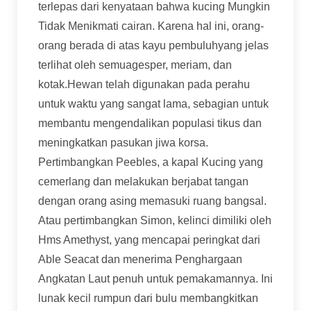
terlepas dari kenyataan bahwa kucing Mungkin
Tidak Menikmati cairan. Karena hal ini, orang-
orang berada di atas kayu pembuluhyang jelas
terlihat oleh semuagesper, meriam, dan
kotak.Hewan telah digunakan pada perahu
untuk waktu yang sangat lama, sebagian untuk
membantu mengendalikan populasi tikus dan
meningkatkan pasukan jiwa korsa.
Pertimbangkan Peebles, a kapal Kucing yang
cemerlang dan melakukan berjabat tangan
dengan orang asing memasuki ruang bangsal.
Atau pertimbangkan Simon, kelinci dimiliki oleh
Hms Amethyst, yang mencapai peringkat dari
Able Seacat dan menerima Penghargaan
Angkatan Laut penuh untuk pemakamannya. Ini
lunak kecil rumpun dari bulu membangkitkan