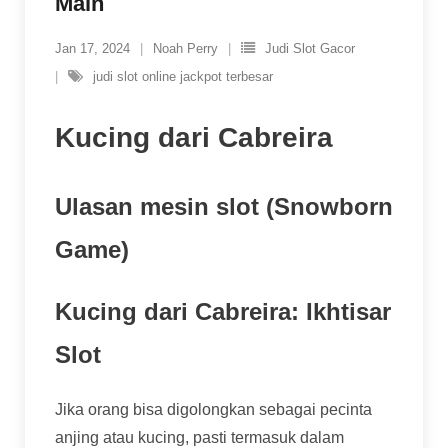
Main
Jan 17, 2024
Noah Perry
Judi Slot Gacor
judi slot online jackpot terbesar
Kucing dari Cabreira
Ulasan mesin slot (Snowborn
Game)
Kucing dari Cabreira: Ikhtisar
Slot
Jika orang bisa digolongkan sebagai pecinta
anjing atau kucing, pasti termasuk dalam