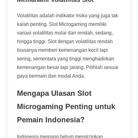
Volatilitas adalah indikator risiko yang juga tak
kalah penting. Slot Microgaming memiliki
variasi volatilitas mulai dari rendah, sedang,
hingga tinggi. Slot dengan volatilitas rendah
biasanya memberi kemenangan kecil tapi
sering, sementara yang tinggi menghadirkan
kemenangan besar tapi jarang. Pilihlah sesuai
gaya bermain dan modal Anda.
Mengapa Ulasan Slot
Microgaming Penting untuk
Pemain Indonesia?
Indonesia memang belum mengizinkan