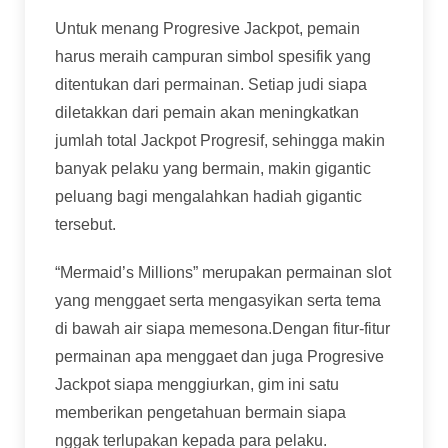
Untuk menang Progresive Jackpot, pemain
harus meraih campuran simbol spesifik yang
ditentukan dari permainan. Setiap judi siapa
diletakkan dari pemain akan meningkatkan
jumlah total Jackpot Progresif, sehingga makin
banyak pelaku yang bermain, makin gigantic
peluang bagi mengalahkan hadiah gigantic
tersebut.
“Mermaid’s Millions” merupakan permainan slot
yang menggaet serta mengasyikan serta tema
di bawah air siapa memesona.Dengan fitur-fitur
permainan apa menggaet dan juga Progresive
Jackpot siapa menggiurkan, gim ini satu
memberikan pengetahuan bermain siapa
nggak terlupakan kepada para pelaku.