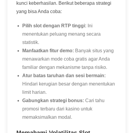
kunci keberhasilan. Berikut beberapa strategi
yang bisa Anda coba:
Pilih slot dengan RTP tinggi:
Ini
menentukan peluang menang secara
statistik.
Manfaatkan fitur demo:
Banyak situs yang
menawarkan mode coba gratis agar Anda
familiar dengan mekanisme tanpa risiko.
Atur batas taruhan dan sesi bermain:
Hindari kerugian besar dengan menentukan
limit harian.
Gabungkan strategi bonus:
Cari tahu
promosi terbaru dari kasino untuk
memaksimalkan modal.
Memahami Volatilitas Slot