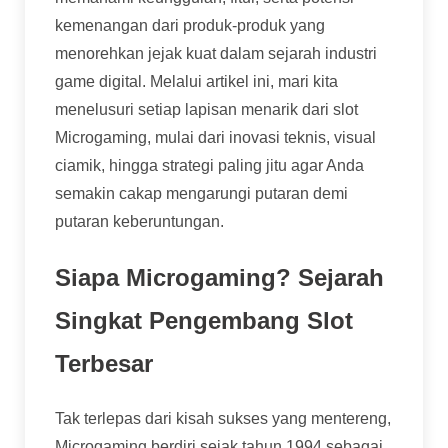
kemenangan dari produk-produk yang
menorehkan jejak kuat dalam sejarah industri
game digital. Melalui artikel ini, mari kita
menelusuri setiap lapisan menarik dari slot
Microgaming, mulai dari inovasi teknis, visual
ciamik, hingga strategi paling jitu agar Anda
semakin cakap mengarungi putaran demi
putaran keberuntungan.
Siapa Microgaming? Sejarah
Singkat Pengembang Slot
Terbesar
Tak terlepas dari kisah sukses yang mentereng,
Microgaming berdiri sejak tahun 1994 sebagai