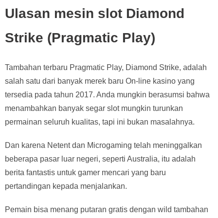
Ulasan mesin slot Diamond
Strike (Pragmatic Play)
Tambahan terbaru Pragmatic Play, Diamond Strike, adalah
salah satu dari banyak merek baru On-line kasino yang
tersedia pada tahun 2017. Anda mungkin berasumsi bahwa
menambahkan banyak segar slot mungkin turunkan
permainan seluruh kualitas, tapi ini bukan masalahnya.
Dan karena Netent dan Microgaming telah meninggalkan
beberapa pasar luar negeri, seperti Australia, itu adalah
berita fantastis untuk gamer mencari yang baru
pertandingan kepada menjalankan.
Pemain bisa menang putaran gratis dengan wild tambahan