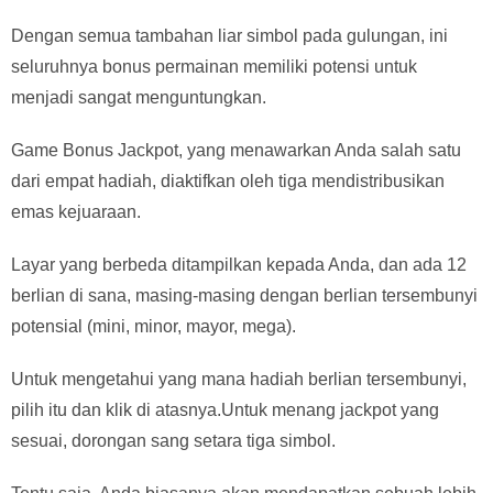
Dengan semua tambahan liar simbol pada gulungan, ini
seluruhnya bonus permainan memiliki potensi untuk
menjadi sangat menguntungkan.
Game Bonus Jackpot, yang menawarkan Anda salah satu
dari empat hadiah, diaktifkan oleh tiga mendistribusikan
emas kejuaraan.
Layar yang berbeda ditampilkan kepada Anda, dan ada 12
berlian di sana, masing-masing dengan berlian tersembunyi
potensial (mini, minor, mayor, mega).
Untuk mengetahui yang mana hadiah berlian tersembunyi,
pilih itu dan klik di atasnya.Untuk menang jackpot yang
sesuai, dorongan sang setara tiga simbol.