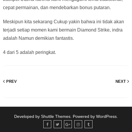
cepat permainan, dan mendebarkan bonus putaran.
Meskipun kita sekarang Cukup yakin bahwa ini tidak akan
terjadi setiap momen kami bermain Diamond Strike, indra
adalah Namun demikian fantastis.
4 dari 5 adalah peringkat.
PREV
NEXT
Developed by
Shuttle Themes
. Powered by
WordPress
.