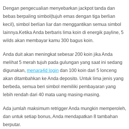
Dengan pengecualian menyebarkan jackpot tanda dan
bebas berpaling simbol(tujuh emas dengan tiga berlian
kecil), simbol berlian liar dan menggantikan semua simbol
lainnya.Ketika Anda berbaris lima koin di energik payline, 5
wilds akan membayar kamu 300 bagus koin.
Anda duit akan meningkat sebesar 200 koin jika Anda
melihat 5 merah tujuh pada gulungan yang saat ini sedang
digunakan,
menara4d login
dan 100 koin dari 5 lonceng
akan ditambahkan ke Anda deposito. Untuk lima jenis yang
berbeda, semua beri simbol memiliki pembayaran yang
lebih rendah dari 40 mata uang masing-masing.
Ada jumlah maksimum retrigger Anda mungkin memperoleh,
dan untuk setiap bonus, Anda mendapatkan 8 tambahan
berputar.