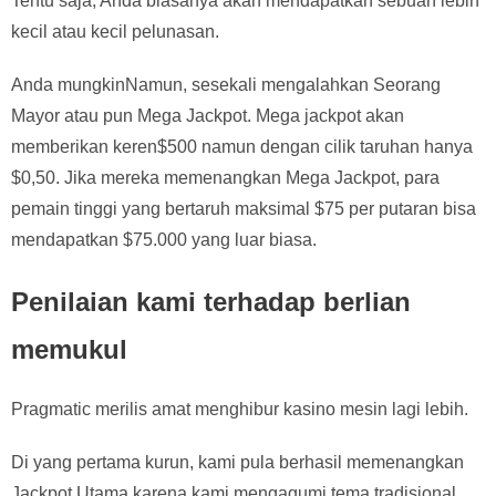
Tentu saja, Anda biasanya akan mendapatkan sebuah lebih
kecil atau kecil pelunasan.
Anda mungkinNamun, sesekali mengalahkan Seorang
Mayor atau pun Mega Jackpot. Mega jackpot akan
memberikan keren$500 namun dengan cilik taruhan hanya
$0,50. Jika mereka memenangkan Mega Jackpot, para
pemain tinggi yang bertaruh maksimal $75 per putaran bisa
mendapatkan $75.000 yang luar biasa.
Penilaian kami terhadap berlian
memukul
Pragmatic merilis amat menghibur kasino mesin lagi lebih.
Di yang pertama kurun, kami pula berhasil memenangkan
Jackpot Utama karena kami mengagumi tema tradisional,