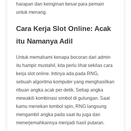
harapan dan keinginan besar para pemain
untuk menang.
Cara Kerja Slot Online: Acak
itu Namanya Adil
Untuk memahami kenapa bocoran dari admin
itu hampir mustahil, kita perlu lihat sekilas cara
kerja slot online. Intinya ada pada RNG,
sebuah algoritma komputer yang menghasilkan
ribuan angka acak per detik. Setiap angka
mewakili kombinasi simbol di gulungan. Saat
kamu menekan tombol spin, RNG langsung
mengambil angka pada saat itu juga dan
menerjemahkannya menjadi hasil putaran.