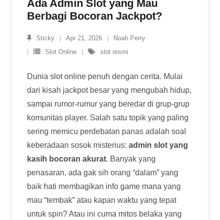
Ada Admin Slot yang Mau
Berbagi Bocoran Jackpot?
Sticky
Apr 21, 2026
Noah Perry
Slot Online
slot resmi
Dunia slot online penuh dengan cerita. Mulai
dari kisah jackpot besar yang mengubah hidup,
sampai rumor-rumur yang beredar di grup-grup
komunitas player. Salah satu topik yang paling
sering memicu perdebatan panas adalah soal
keberadaan sosok misterius:
admin slot yang
kasih bocoran akurat
. Banyak yang
penasaran, ada gak sih orang “dalam” yang
baik hati membagikan info game mana yang
mau “tembak” atau kapan waktu yang tepat
untuk spin? Atau ini cuma mitos belaka yang