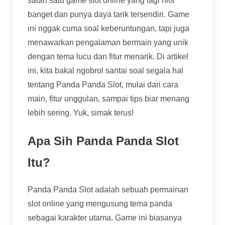
salah satu game slot online yang lagi hits
banget dan punya daya tarik tersendiri. Game
ini nggak cuma soal keberuntungan, tapi juga
menawarkan pengalaman bermain yang unik
dengan tema lucu dan fitur menarik. Di artikel
ini, kita bakal ngobrol santai soal segala hal
tentang Panda Panda Slot, mulai dari cara
main, fitur unggulan, sampai tips biar menang
lebih sering. Yuk, simak terus!
Apa Sih Panda Panda Slot
Itu?
Panda Panda Slot adalah sebuah permainan
slot online yang mengusung tema panda
sebagai karakter utama. Game ini biasanya