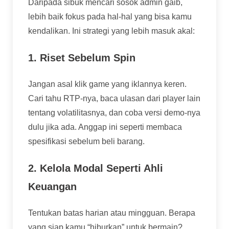
Daripada sibuk mencari sosok admin gaib,
lebih baik fokus pada hal-hal yang bisa kamu
kendalikan. Ini strategi yang lebih masuk akal:
1. Riset Sebelum Spin
Jangan asal klik game yang iklannya keren.
Cari tahu RTP-nya, baca ulasan dari player lain
tentang volatilitasnya, dan coba versi demo-nya
dulu jika ada. Anggap ini seperti membaca
spesifikasi sebelum beli barang.
2. Kelola Modal Seperti Ahli
Keuangan
Tentukan batas harian atau mingguan. Berapa
yang siap kamu “hiburkan” untuk bermain?