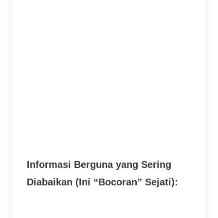
pendek), tapi tidak ada jaminan akan terus
begitu untuk spin kamu.
Waktu Main Tertentu:
Mitos seperti “main
jam 3 pagi biar gacor” sama sekali tidak
berdasar. Server RNG berjalan 24/7 tanpa
henti dan tidak mengenal waktu lokal.
Pola Taruhan Tertentu:
Klaim bahwa
naikkan taruhan setelah sekian kali kalah
akan memicu jackpot adalah fallacy. Setiap
spin independen dan tidak terpengaruh spin
sebelumnya.
Informasi Berguna yang Sering
Diabaikan (Ini “Bocoran” Sejati):
RTP (Return to Player):
Ini data resmi!