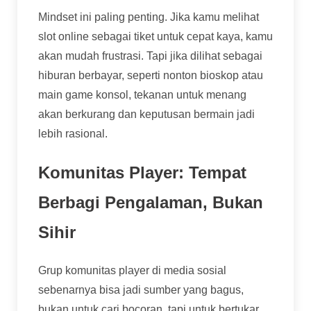
Mindset ini paling penting. Jika kamu melihat
slot online sebagai tiket untuk cepat kaya, kamu
akan mudah frustrasi. Tapi jika dilihat sebagai
hiburan berbayar, seperti nonton bioskop atau
main game konsol, tekanan untuk menang
akan berkurang dan keputusan bermain jadi
lebih rasional.
Komunitas Player: Tempat
Berbagi Pengalaman, Bukan
Sihir
Grup komunitas player di media sosial
sebenarnya bisa jadi sumber yang bagus,
bukan untuk cari bocoran, tapi untuk bertukar