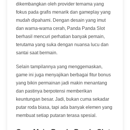
dikembangkan oleh provider ternama yang
fokus pada grafis menarik dan gameplay yang
mudah dipahami. Dengan desain yang imut
dan warna-warna cerah, Panda Panda Slot
berhasil mencuri perhatian banyak pemain,
terutama yang suka dengan nuansa lucu dan
santai saat bermain.
Selain tampilannya yang menggemaskan,
game ini juga menyajikan berbagai fitur bonus
yang bikin permainan jadi makin menantang
dan pastinya berpotensi memberikan
keuntungan besar. Jadi, bukan cuma sekadar
putar roda biasa, tapi ada banyak elemen yang
membuat setiap putaran terasa spesial.