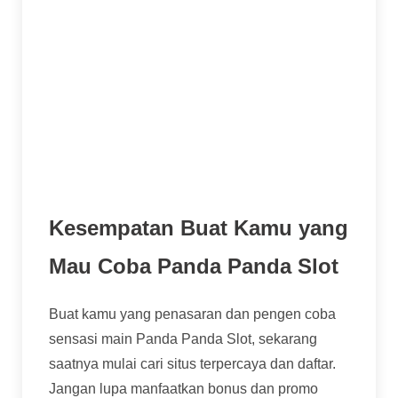
Jangan Kejar Kerugian
Kalau lagi kalah,
jangan malah tambah taruhan buat ngejar
kekalahan. Ini biasanya malah bikin
kerugian makin besar.
Gunakan Dana Hiburan
Anggaplah uang
yang kamu gunakan untuk main slot sebagai
dana hiburan, bukan sumber penghasilan
utama.
Kesempatan Buat Kamu yang
Mau Coba Panda Panda Slot
Buat kamu yang penasaran dan pengen coba
sensasi main Panda Panda Slot, sekarang
saatnya mulai cari situs terpercaya dan daftar.
Jangan lupa manfaatkan bonus dan promo