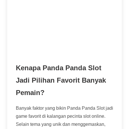
Jangan Terburu-buru
Main dengan santai,
jangan terbawa emosi. Kalau sudah merasa
kurang beruntung, mending istirahat dulu
daripada kehilangan lebih banyak.
Coba Mode Demo
Sebelum taruh uang asli,
coba dulu mode demo buat latihan dan
mengenal mekanisme game.
Kenapa Panda Panda Slot
Jadi Pilihan Favorit Banyak
Pemain?
Banyak faktor yang bikin Panda Panda Slot jadi
game favorit di kalangan pecinta slot online.
Selain tema yang unik dan menggemaskan,