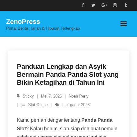
Skip
to
ZenoPress
content
Portal Berita Harian & Hiburan Terlengkap
Panduan Lengkap dan Asyik
Bermain Panda Panda Slot yang
Bikin Ketagihan di Tahun Ini
Sticky
Mei 7, 2026
Noah Perry
Slot Online
slot gacor 2026
Kamu pernah dengar tentang
Panda Panda
Slot
? Kalau belum, siap-siap deh buat nemuin