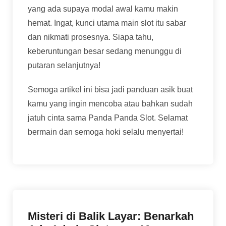
yang ada supaya modal awal kamu makin
hemat. Ingat, kunci utama main slot itu sabar
dan nikmati prosesnya. Siapa tahu,
keberuntungan besar sedang menunggu di
putaran selanjutnya!
Semoga artikel ini bisa jadi panduan asik buat
kamu yang ingin mencoba atau bahkan sudah
jatuh cinta sama Panda Panda Slot. Selamat
bermain dan semoga hoki selalu menyertai!
Misteri di Balik Layar: Benarkah