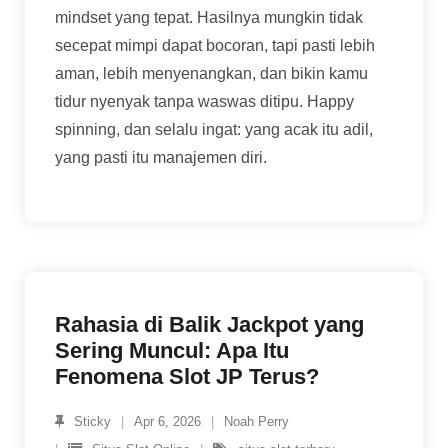
mindset yang tepat. Hasilnya mungkin tidak
secepat mimpi dapat bocoran, tapi pasti lebih
aman, lebih menyenangkan, dan bikin kamu
tidur nyenyak tanpa waswas ditipu. Happy
spinning, dan selalu ingat: yang acak itu adil,
yang pasti itu manajemen diri.
Rahasia di Balik Jackpot yang
Sering Muncul: Apa Itu
Fenomena Slot JP Terus?
Sticky
Apr 6, 2026
Noah Perry