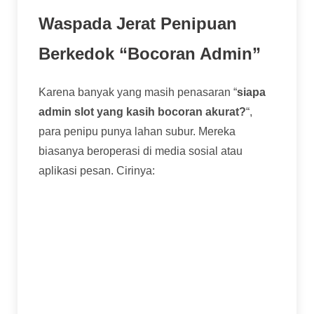
Waspada Jerat Penipuan
Berkedok “Bocoran Admin”
Karena banyak yang masih penasaran “
siapa
admin slot yang kasih bocoran akurat?
“,
para penipu punya lahan subur. Mereka
biasanya beroperasi di media sosial atau
aplikasi pesan. Cirinya:
Menawarkan bocoran “pasti jackpot” dengan
imbalan uang atau bagi hasil.
Mengklaim punya akses ke server atau bisa
“meng-hack” sistem RNG.
Membuat grup VIP berbayar yang
menjanjikan info dari “sumber dalam”.