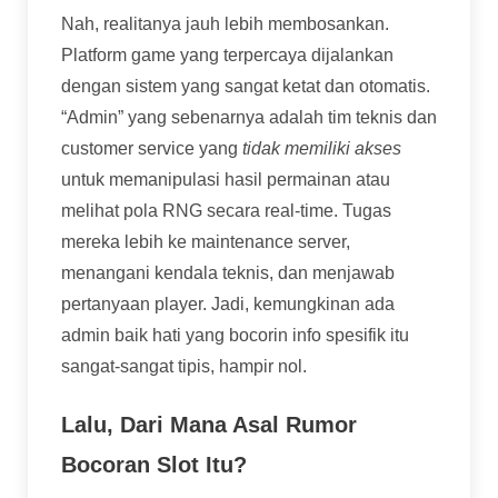
Nah, realitanya jauh lebih membosankan.
Platform game yang terpercaya dijalankan
dengan sistem yang sangat ketat dan otomatis.
“Admin” yang sebenarnya adalah tim teknis dan
customer service yang
tidak memiliki akses
untuk memanipulasi hasil permainan atau
melihat pola RNG secara real-time. Tugas
mereka lebih ke maintenance server,
menangani kendala teknis, dan menjawab
pertanyaan player. Jadi, kemungkinan ada
admin baik hati yang bocorin info spesifik itu
sangat-sangat tipis, hampir nol.
Lalu, Dari Mana Asal Rumor
Bocoran Slot Itu?