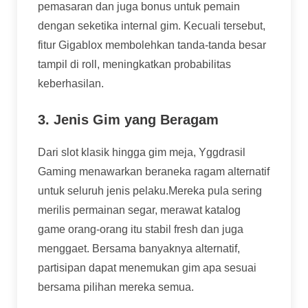
pemasaran dan juga bonus untuk pemain
dengan seketika internal gim. Kecuali tersebut,
fitur Gigablox membolehkan tanda-tanda besar
tampil di roll, meningkatkan probabilitas
keberhasilan.
3. Jenis Gim yang Beragam
Dari slot klasik hingga gim meja, Yggdrasil
Gaming menawarkan beraneka ragam alternatif
untuk seluruh jenis pelaku.Mereka pula sering
merilis permainan segar, merawat katalog
game orang-orang itu stabil fresh dan juga
menggaet. Bersama banyaknya alternatif,
partisipan dapat menemukan gim apa sesuai
bersama pilihan mereka semua.