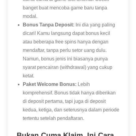
banget buat mencoba game baru tanpa
modal.
Bonus Tanpa Deposit:
Ini dia yang paling
dicari! Kamu langsung dapat bonus kecil
atau beberapa free spins hanya dengan
mendaftar, tanpa perlu setor uang dulu.
Namun, bonus jenis ini biasanya punya
syarat pencairan (withdrawal) yang cukup
ketat.
Paket Welcome Bonus:
Lebih
komprehensif. Bonus tidak hanya diberikan
di deposit pertama, tapi juga di deposit
kedua, ketiga, dan seterusnya dalam periode
tertentu setelah pendaftaran.
Bukan Cuma Klaim, Ini Cara