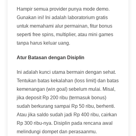
Hampir semua provider punya mode demo.
Gunakan ini! Ini adalah laboratorium gratis
untuk memahami alur permainan, fitur bonus
seperti free spins, multiplier, atau mini games
tanpa harus keluar uang.
Atur Batasan dengan Disiplin
Ini adalah kunci utama bermain dengan sehat.
Tentukan batas kekalahan (loss limit) dan batas
kemenangan (win goal) sebelum mulai. Misal,
jika deposit Rp 200 ribu (termasuk bonus)
sudah berkurang sampai Rp 50 ribu, berhenti.
Atau jika saldo sudah jadi Rp 400 ribu, cairkan
Rp 300 ribu-nya. Disiplin pada rencana awal
melindungi dompet dan perasaanmu.