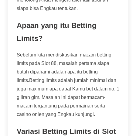
siapa bisa Engkau tentukan.
Apaan yang itu Betting
Limits?
Sebelum kita mendiskusikan macam betting
limits pada Slot 88, masalah pertama siapa
butuh dipahami adalah apa itu betting
limits.Betting limits adalah jumlah minimal dan
juga maximum apa dapat Kamu bet dalam no. 1
giliran gim. Masalah ini dapat bermacam-
macam tergantung pada permainan serta
casino onlen yang Engkau kunjungi.
Variasi Betting Limits di Slot