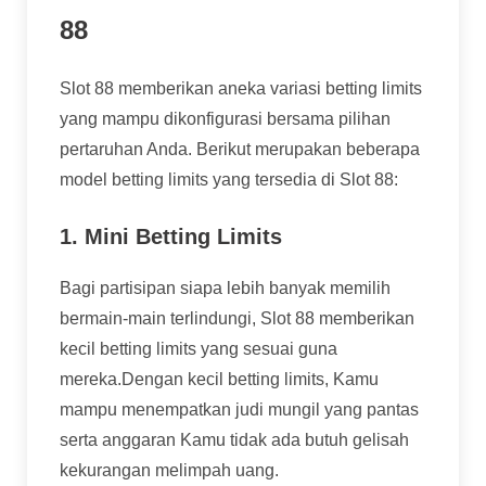
88
Slot 88 memberikan aneka variasi betting limits
yang mampu dikonfigurasi bersama pilihan
pertaruhan Anda. Berikut merupakan beberapa
model betting limits yang tersedia di Slot 88:
1. Mini Betting Limits
Bagi partisipan siapa lebih banyak memilih
bermain-main terlindungi, Slot 88 memberikan
kecil betting limits yang sesuai guna
mereka.Dengan kecil betting limits, Kamu
mampu menempatkan judi mungil yang pantas
serta anggaran Kamu tidak ada butuh gelisah
kekurangan melimpah uang.