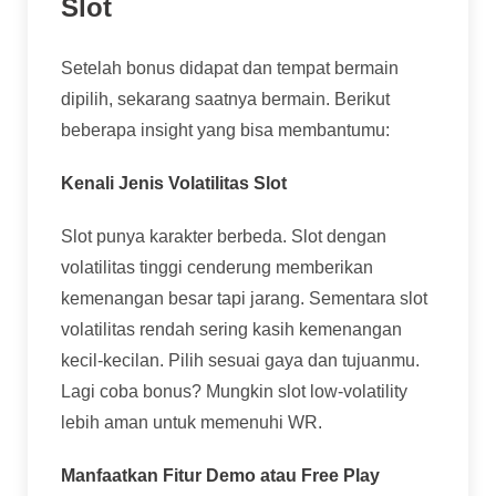
Slot
Setelah bonus didapat dan tempat bermain
dipilih, sekarang saatnya bermain. Berikut
beberapa insight yang bisa membantumu:
Kenali Jenis Volatilitas Slot
Slot punya karakter berbeda. Slot dengan
volatilitas tinggi cenderung memberikan
kemenangan besar tapi jarang. Sementara slot
volatilitas rendah sering kasih kemenangan
kecil-kecilan. Pilih sesuai gaya dan tujuanmu.
Lagi coba bonus? Mungkin slot low-volatility
lebih aman untuk memenuhi WR.
Manfaatkan Fitur Demo atau Free Play