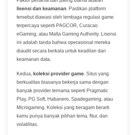
Faktor pertama dan paling utama adalah
lisensi dan keamanan
. Pastikan platform
tersebut diawasi oleh lembaga regulasi game
terpercaya seperti PAGCOR, Curacao
eGaming, atau Malta Gaming Authority. Lisensi
ini adalah tanda bahwa operasional mereka
diaudit secara berkala untuk keadilan dan
keamanan data.
Kedua,
koleksi provider game
. Situs yang
berkualitas biasanya bekerja sama dengan
banyak provider ternama seperti Pragmatic
Play, PG Soft, Habanero, Spadegaming, atau
Microgaming. Koleksi yang beragam berarti
kamu punya banyak pilihan tema, fitur, dan
volatilitas.