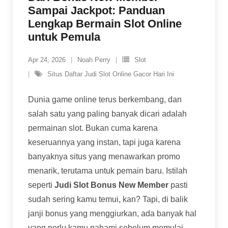
Sampai Jackpot: Panduan
Lengkap Bermain Slot Online
untuk Pemula
Apr 24, 2026
Noah Perry
Slot
Situs Daftar Judi Slot Online Gacor Hari Ini
Dunia game online terus berkembang, dan
salah satu yang paling banyak dicari adalah
permainan slot. Bukan cuma karena
keseruannya yang instan, tapi juga karena
banyaknya situs yang menawarkan promo
menarik, terutama untuk pemain baru. Istilah
seperti
Judi Slot Bonus New Member
pasti
sudah sering kamu temui, kan? Tapi, di balik
janji bonus yang menggiurkan, ada banyak hal
yang perlu kamu pahami sebelum memulai