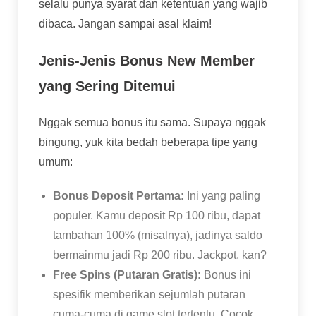
selalu punya syarat dan ketentuan yang wajib
dibaca. Jangan sampai asal klaim!
Jenis-Jenis Bonus New Member
yang Sering Ditemui
Nggak semua bonus itu sama. Supaya nggak
bingung, yuk kita bedah beberapa tipe yang
umum:
Bonus Deposit Pertama:
Ini yang paling
populer. Kamu deposit Rp 100 ribu, dapat
tambahan 100% (misalnya), jadinya saldo
bermainmu jadi Rp 200 ribu. Jackpot, kan?
Free Spins (Putaran Gratis):
Bonus ini
spesifik memberikan sejumlah putaran
cuma-cuma di game slot tertentu. Cocok