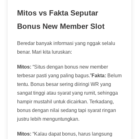
Mitos vs Fakta Seputar
Bonus New Member Slot
Beredar banyak informasi yang nggak selalu
benar. Mari kita luruskan:
Mitos:
“Situs dengan bonus new member
terbesar pasti yang paling bagus.”
Fakta:
Belum
tentu. Bonus besar sering diiringi WR yang
sangat tinggi atau syarat yang rumit, sehingga
hampir mustahil untuk dicairkan. Terkadang,
bonus dengan nilai sedang tapi syarat ringan
justru lebih menguntungkan.
Mitos:
“Kalau dapat bonus, harus langsung