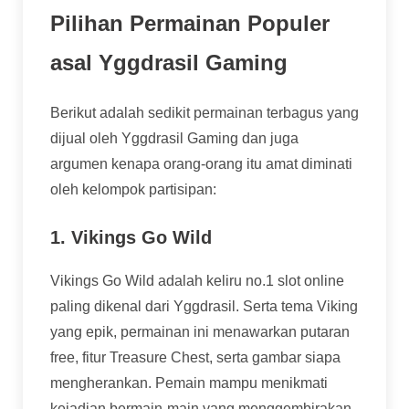
Pilihan Permainan Populer
asal Yggdrasil Gaming
Berikut adalah sedikit permainan terbagus yang
dijual oleh Yggdrasil Gaming dan juga
argumen kenapa orang-orang itu amat diminati
oleh kelompok partisipan:
1. Vikings Go Wild
Vikings Go Wild adalah keliru no.1 slot online
paling dikenal dari Yggdrasil. Serta tema Viking
yang epik, permainan ini menawarkan putaran
free, fitur Treasure Chest, serta gambar siapa
mengherankan. Pemain mampu menikmati
kejadian bermain-main yang menggembirakan