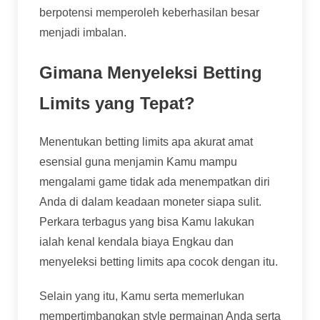
berpotensi memperoleh keberhasilan besar
menjadi imbalan.
Gimana Menyeleksi Betting
Limits yang Tepat?
Menentukan betting limits apa akurat amat
esensial guna menjamin Kamu mampu
mengalami game tidak ada menempatkan diri
Anda di dalam keadaan moneter siapa sulit.
Perkara terbagus yang bisa Kamu lakukan
ialah kenal kendala biaya Engkau dan
menyeleksi betting limits apa cocok dengan itu.
Selain yang itu, Kamu serta memerlukan
mempertimbangkan style permainan Anda serta