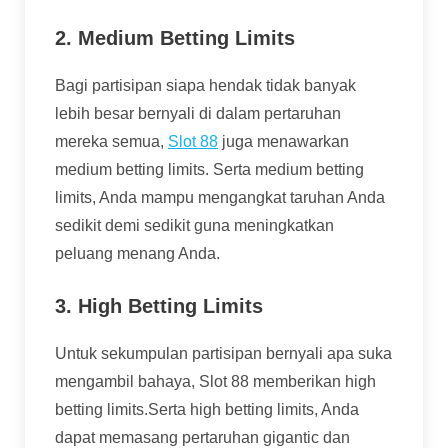
2. Medium Betting Limits
Bagi partisipan siapa hendak tidak banyak
lebih besar bernyali di dalam pertaruhan
mereka semua,
Slot 88
juga menawarkan
medium betting limits. Serta medium betting
limits, Anda mampu mengangkat taruhan Anda
sedikit demi sedikit guna meningkatkan
peluang menang Anda.
3. High Betting Limits
Untuk sekumpulan partisipan bernyali apa suka
mengambil bahaya, Slot 88 memberikan high
betting limits.Serta high betting limits, Anda
dapat memasang pertaruhan gigantic dan