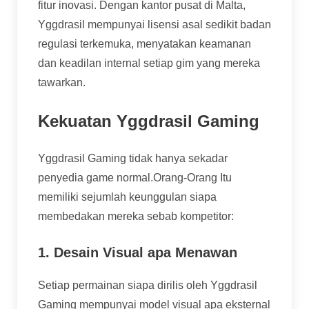
fitur inovasi. Dengan kantor pusat di Malta,
Yggdrasil mempunyai lisensi asal sedikit badan
regulasi terkemuka, menyatakan keamanan
dan keadilan internal setiap gim yang mereka
tawarkan.
Kekuatan Yggdrasil Gaming
Yggdrasil Gaming tidak hanya sekadar
penyedia game normal.Orang-Orang Itu
memiliki sejumlah keunggulan siapa
membedakan mereka sebab kompetitor:
1. Desain Visual apa Menawan
Setiap permainan siapa dirilis oleh Yggdrasil
Gaming mempunyai model visual apa eksternal