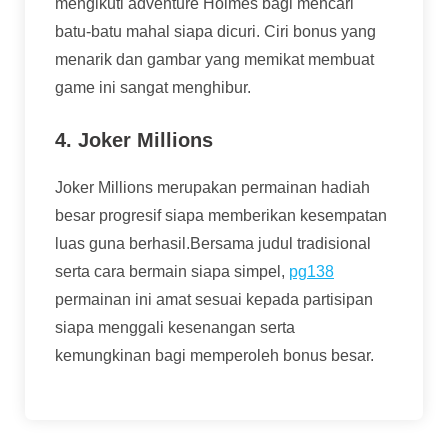
mengikuti adventure Holmes bagi mencari
batu-batu mahal siapa dicuri. Ciri bonus yang
menarik dan gambar yang memikat membuat
game ini sangat menghibur.
4. Joker Millions
Joker Millions merupakan permainan hadiah
besar progresif siapa memberikan kesempatan
luas guna berhasil.Bersama judul tradisional
serta cara bermain siapa simpel,
pg138
permainan ini amat sesuai kepada partisipan
siapa menggali kesenangan serta
kemungkinan bagi memperoleh bonus besar.