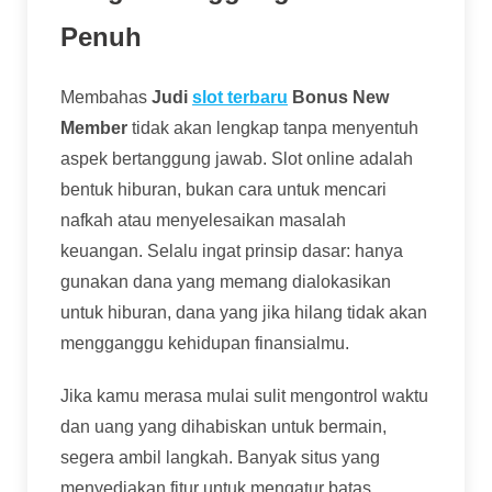
Penuh
Membahas
Judi
slot terbaru
Bonus New
Member
tidak akan lengkap tanpa menyentuh
aspek bertanggung jawab. Slot online adalah
bentuk hiburan, bukan cara untuk mencari
nafkah atau menyelesaikan masalah
keuangan. Selalu ingat prinsip dasar: hanya
gunakan dana yang memang dialokasikan
untuk hiburan, dana yang jika hilang tidak akan
mengganggu kehidupan finansialmu.
Jika kamu merasa mulai sulit mengontrol waktu
dan uang yang dihabiskan untuk bermain,
segera ambil langkah. Banyak situs yang
menyediakan fitur untuk mengatur batas