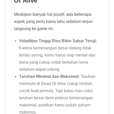
Or Alive
Meskipun banyak hal positif, ada beberapa
aspek yang perlu kamu tahu sebelum terjun
langsung ke game ini:
Volatilitas Tinggi Bisa Bikin Sabar Teruji:
Karena kemenangan besar datang tidak
terlalu sering, kamu harus siap mental dan
dana yang cukup untuk bertahan lama
sebelum dapat untung.
Taruhan Minimal dan Maksimal:
Taruhan
minimum di Dead Or Alive cukup rendah,
cocok buat pemula. Tapi kalau mau coba
taruhan besar demi potensi kemenangan
maksimal, pastikan kamu sudah paham
risikonya.