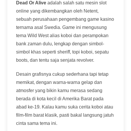
Dead Or Alive
adalah salah satu mesin slot
online yang dikembangkan oleh Netent,
sebuah perusahaan pengembang game kasino
ternama asal Swedia. Game ini mengusung
tema Wild West alias koboi dan perampokan
bank zaman dulu, lengkap dengan simbol-
simbol khas seperti sheriff, topi koboi, sepatu
boots, dan tentu saja senjata revolver.
Desain grafisnya cukup sederhana tapi tetap
memikat, dengan warna-warna gelap dan
atmosfer yang bikin kamu merasa sedang
berada di kota kecil di Amerika Barat pada
abad ke-19. Kalau kamu suka cerita koboi atau
film-film barat klasik, pasti bakal langsung jatuh
cinta sama tema ini.