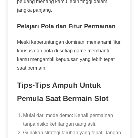
peluang menang kamu lebih tinggi dalam
jangka panjang.
Pelajari Pola dan Fitur Permainan
Meski keberuntungan dominan, memahami fitur
khusus dan pola di setiap game membantu
kamu mengambil keputusan yang lebih tepat
saat bermain.
Tips-Tips Ampuh Untuk
Pemula Saat Bermain Slot
Mulai dari mode demo: Kenali permainan
tanpa risiko kehilangan uang asli.
Gunakan strategi taruhan yang tepat: Jangan