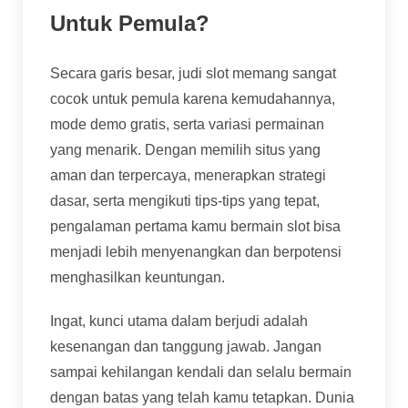
Untuk Pemula?
Secara garis besar, judi slot memang sangat
cocok untuk pemula karena kemudahannya,
mode demo gratis, serta variasi permainan
yang menarik. Dengan memilih situs yang
aman dan terpercaya, menerapkan strategi
dasar, serta mengikuti tips-tips yang tepat,
pengalaman pertama kamu bermain slot bisa
menjadi lebih menyenangkan dan berpotensi
menghasilkan keuntungan.
Ingat, kunci utama dalam berjudi adalah
kesenangan dan tanggung jawab. Jangan
sampai kehilangan kendali dan selalu bermain
dengan batas yang telah kamu tetapkan. Dunia