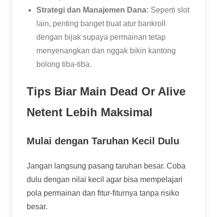
Strategi dan Manajemen Dana:
Seperti slot
lain, penting banget buat atur bankroll
dengan bijak supaya permainan tetap
menyenangkan dan nggak bikin kantong
bolong tiba-tiba.
Tips Biar Main Dead Or Alive
Netent Lebih Maksimal
Mulai dengan Taruhan Kecil Dulu
Jangan langsung pasang taruhan besar. Coba
dulu dengan nilai kecil agar bisa mempelajari
pola permainan dan fitur-fiturnya tanpa risiko
besar.