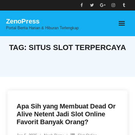
Skip
to
ZenoPress
content
Portal Berita Harian & Hiburan Terlengkap
TAG:
SITUS SLOT TERPERCAYA
Apa Sih yang Membuat Dead Or
Alive Netent Jadi Slot Online
Favorit Banyak Orang?