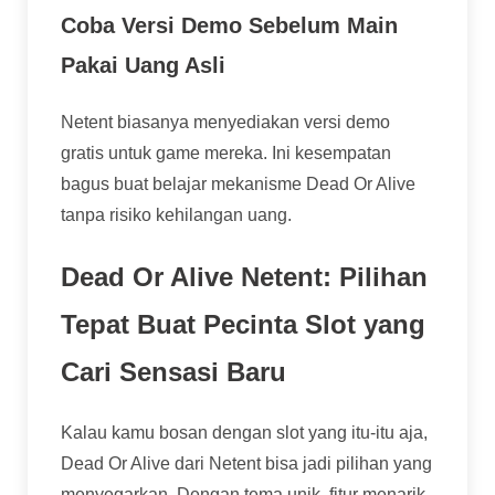
Coba Versi Demo Sebelum Main
Pakai Uang Asli
Netent biasanya menyediakan versi demo
gratis untuk game mereka. Ini kesempatan
bagus buat belajar mekanisme Dead Or Alive
tanpa risiko kehilangan uang.
Dead Or Alive Netent: Pilihan
Tepat Buat Pecinta Slot yang
Cari Sensasi Baru
Kalau kamu bosan dengan slot yang itu-itu aja,
Dead Or Alive dari Netent bisa jadi pilihan yang
menyegarkan. Dengan tema unik, fitur menarik,