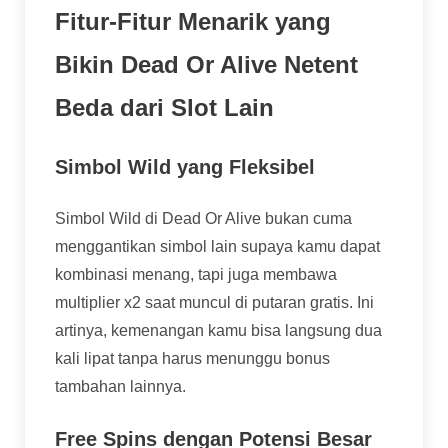
Fitur-Fitur Menarik yang
Bikin Dead Or Alive Netent
Beda dari Slot Lain
Simbol Wild yang Fleksibel
Simbol Wild di Dead Or Alive bukan cuma
menggantikan simbol lain supaya kamu dapat
kombinasi menang, tapi juga membawa
multiplier x2 saat muncul di putaran gratis. Ini
artinya, kemenangan kamu bisa langsung dua
kali lipat tanpa harus menunggu bonus
tambahan lainnya.
Free Spins dengan Potensi Besar