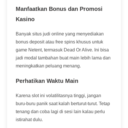
Manfaatkan Bonus dan Promosi
Kasino
Banyak situs judi online yang menyediakan
bonus deposit atau free spins khusus untuk
game Netent, termasuk Dead Or Alive. Ini bisa
jadi modal tambahan buat main lebih lama dan
meningkatkan peluang menang.
Perhatikan Waktu Main
Karena slot ini volatilitasnya tinggi, jangan
buru-buru panik saat kalah berturut-turut. Tetap
tenang dan coba lagi di sesi lain kalau perlu
istirahat dulu.