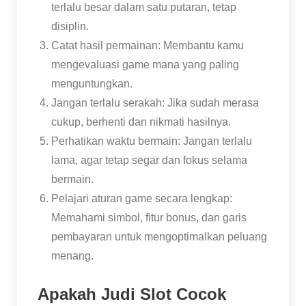
terlalu besar dalam satu putaran, tetap
disiplin.
Catat hasil permainan: Membantu kamu
mengevaluasi game mana yang paling
menguntungkan.
Jangan terlalu serakah: Jika sudah merasa
cukup, berhenti dan nikmati hasilnya.
Perhatikan waktu bermain: Jangan terlalu
lama, agar tetap segar dan fokus selama
bermain.
Pelajari aturan game secara lengkap:
Memahami simbol, fitur bonus, dan garis
pembayaran untuk mengoptimalkan peluang
menang.
Apakah Judi Slot Cocok