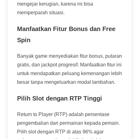
mengejar kerugian, karena ini bisa
memperparah situasi.
Manfaatkan Fitur Bonus dan Free
Spin
Banyak game menyediakan fitur bonus, putaran
gratis, dan jackpot progresif. Manfaatkan fitur ini
untuk mendapatkan peluang kemenangan lebih
besar tanpa mengeluarkan modal tambahan.
Pilih Slot dengan RTP Tinggi
Return to Player (RTP) adalah persentase
pengembalian dari permainan kepada pemain.
Pilih slot dengan RTP di atas 96% agar