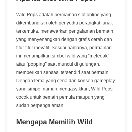
Wild Pops adalah permainan slot online yang
dikembangkan oleh penyedia perangkat lunak
terkemuka, menawarkan pengalaman bermain
yang menyenangkan dengan grafis cerah dan
fitur-fitur inovatif. Sesuai namanya, permainan
ini menampilkan simbol wild yang “meledak”
atau “popping” saat muncul di gulungan,
memberikan sensasi tersendiri saat bermain.
Dengan tema yang ceria dan konsep gameplay
yang simpel namun mengasyikkan, Wild Pops
cocok untuk pemain pemula maupun yang
sudah berpengalaman.
Mengapa Memilih Wild