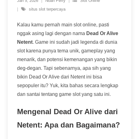
Jan 5, 2026
Noah Perry
Slot Online
situs slot terpercaya
Kalau kamu pernah main slot online, pasti
nggak asing lagi dengan nama
Dead Or Alive
Netent
. Game ini sudah jadi legenda di dunia
slot karena punya tema unik, gameplay yang
menarik, dan potensi kemenangan yang bikin
deg-degan. Tapi sebenarnya, apa sih yang
bikin Dead Or Alive dari Netent ini bisa
sepopuler itu? Yuk, kita bahas secara lengkap
dan santai tentang game slot yang satu ini.
Mengenal Dead Or Alive dari
Netent: Apa dan Bagaimana?