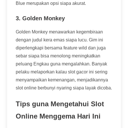
Blue merupakan opsi siapa akurat.
3. Golden Monkey
Golden Monkey menawarkan kegembiraan
dengan judul kera emas siapa lucu. Gim ini
diperlengkapi bersama feature wild dan juga
sebar siapa bisa menolong meningkatkan
peluang Engkau guna mengalahkan. Banyak
pelaku melaporkan kalau slot gacor ini sering
menyampaikan kemenangan, menjadikannya
slot online berbunyi nyaring siapa layak dicoba.
Tips guna Mengetahui Slot
Online Menggema Hari Ini