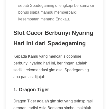
sebab Spadegaming dilengkapi bersama ciri
bonus siapa mampu memperbaiki
kesempatan menang Engkau.
Slot Gacor Berbunyi Nyaring
Hari Ini dari Spadegaming
Kepada Kamu yang mencari slot online
berbunyi nyaring hari ini, beriringan adalah
sedikit rekomendasi gim asal Spadegaming
apa pantas dijajal:
1. Dragon Tiger
Dragon Tiger adalah gim slot yang terinspirasi
dengan tradisi Asia.Bersama simbol makhluk