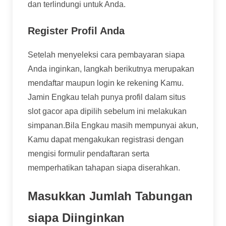
dan terlindungi untuk Anda.
Register Profil Anda
Setelah menyeleksi cara pembayaran siapa
Anda inginkan, langkah berikutnya merupakan
mendaftar maupun login ke rekening Kamu.
Jamin Engkau telah punya profil dalam situs
slot gacor apa dipilih sebelum ini melakukan
simpanan.Bila Engkau masih mempunyai akun,
Kamu dapat mengakukan registrasi dengan
mengisi formulir pendaftaran serta
memperhatikan tahapan siapa diserahkan.
Masukkan Jumlah Tabungan
siapa Diinginkan