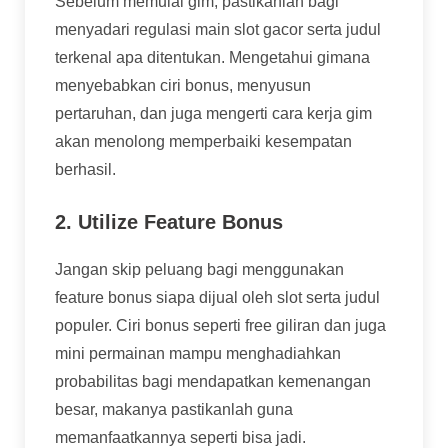
Sebelum memulai gim, pastikanlah bagi
menyadari regulasi main slot gacor serta judul
terkenal apa ditentukan. Mengetahui gimana
menyebabkan ciri bonus, menyusun
pertaruhan, dan juga mengerti cara kerja gim
akan menolong memperbaiki kesempatan
berhasil.
2. Utilize Feature Bonus
Jangan skip peluang bagi menggunakan
feature bonus siapa dijual oleh slot serta judul
populer. Ciri bonus seperti free giliran dan juga
mini permainan mampu menghadiahkan
probabilitas bagi mendapatkan kemenangan
besar, makanya pastikanlah guna
memanfaatkannya seperti bisa jadi.