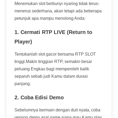
Menemukan slot berbunyi nyaring tidak terus-
menerus sederhana, akan tetapi ada beberapa
petunjuk apa mampu menolong Anda:
1. Cermati RTP LIVE (Return to
Player)
Tentukanlah slot gacor bersama RTP SLOT
tinggi.Makin tinggian RTP, semakin besar
peluang Engkau bagi memperoleh balik
separuh sebab judi Kamu dalam durasi
panjang.
2. Coba Edisi Demo
Sebelumnya bermain dengan duit nyata, coba
version demo asal game siapa mau Kamu play.