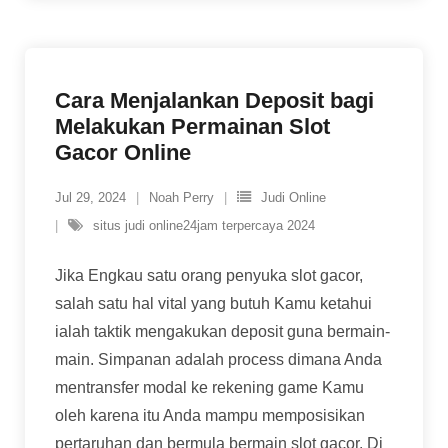
Cara Menjalankan Deposit bagi
Melakukan Permainan Slot
Gacor Online
Jul 29, 2024
Noah Perry
Judi Online
situs judi online24jam terpercaya 2024
Jika Engkau satu orang penyuka slot gacor,
salah satu hal vital yang butuh Kamu ketahui
ialah taktik mengakukan deposit guna bermain-
main. Simpanan adalah process dimana Anda
mentransfer modal ke rekening game Kamu
oleh karena itu Anda mampu memposisikan
pertaruhan dan bermula bermain slot gacor. Di