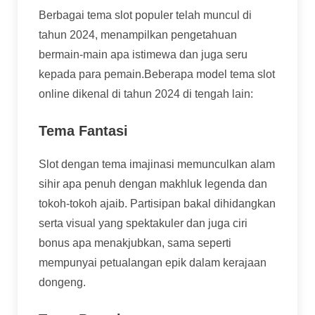
Berbagai tema slot populer telah muncul di
tahun 2024, menampilkan pengetahuan
bermain-main apa istimewa dan juga seru
kepada para pemain.Beberapa model tema slot
online dikenal di tahun 2024 di tengah lain:
Tema Fantasi
Slot dengan tema imajinasi memunculkan alam
sihir apa penuh dengan makhluk legenda dan
tokoh-tokoh ajaib. Partisipan bakal dihidangkan
serta visual yang spektakuler dan juga ciri
bonus apa menakjubkan, sama seperti
mempunyai petualangan epik dalam kerajaan
dongeng.