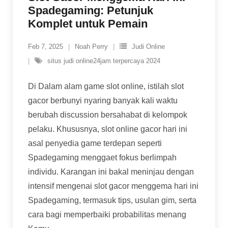
Spadegaming: Petunjuk
Komplet untuk Pemain
Feb 7, 2025
Noah Perry
Judi Online
situs judi online24jam terpercaya 2024
Di Dalam alam game slot online, istilah slot
gacor berbunyi nyaring banyak kali waktu
berubah discussion bersahabat di kelompok
pelaku. Khususnya, slot online gacor hari ini
asal penyedia game terdepan seperti
Spadegaming menggaet fokus berlimpah
individu. Karangan ini bakal meninjau dengan
intensif mengenai slot gacor menggema hari ini
Spadegaming, termasuk tips, usulan gim, serta
cara bagi memperbaiki probabilitas menang