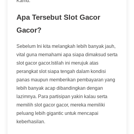
Kamu.
Apa Tersebut Slot Gacor
Gacor?
Sebelum Ini kita melangkah lebih banyak jauh,
vital guna memahami apa siapa dimaksud serta
slot gacor gacor.Istilah ini merujuk atas
perangkat slot siapa tengah dalam kondisi
panas maupun memberikan pembayaran yang
lebih banyak acap dibandingkan dengan
lazimnya. Para partisipan yakin kalau serta
memilih slot gacor gacor, mereka memiliki
peluang lebih gigantic untuk mencapai
keberhasilan.