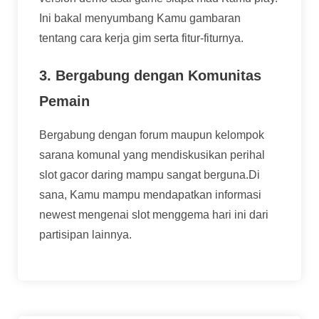
Ini bakal menyumbang Kamu gambaran
tentang cara kerja gim serta fitur-fiturnya.
3. Bergabung dengan Komunitas
Pemain
Bergabung dengan forum maupun kelompok
sarana komunal yang mendiskusikan perihal
slot gacor daring mampu sangat berguna.Di
sana, Kamu mampu mendapatkan informasi
newest mengenai slot menggema hari ini dari
partisipan lainnya.