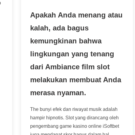
b
Apakah Anda menang atau
kalah, ada bagus
kemungkinan bahwa
lingkungan yang tenang
dari Ambiance film slot
melakukan membuat Anda
h
merasa nyaman.
The bunyi efek dan riwayat musik adalah
hampir hipnotis. Slot yang dirancang oleh
pengembang game kasino online iSoftbet
juga mendapat skor bagus dalam hal