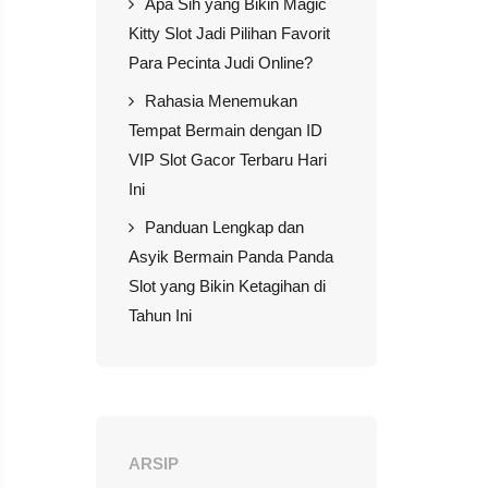
Apa Sih yang Bikin Magic
Kitty Slot Jadi Pilihan Favorit
Para Pecinta Judi Online?
Rahasia Menemukan
Tempat Bermain dengan ID
VIP Slot Gacor Terbaru Hari
Ini
Panduan Lengkap dan
Asyik Bermain Panda Panda
Slot yang Bikin Ketagihan di
Tahun Ini
ARSIP