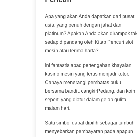
Apa yang akan Anda dapatkan dari pusat
usia, yang penuh dengan jahat dan
platinum? Apakah Anda akan dirampok ta
sedap dipandang oleh Kitab Pencuri slot
mesin atau terima harta?
Ini fantastis abad pertengahan khayalan
kasino mesin yang terus menjadi kotor.
Cahaya menerangi pembatas buku
bersama bandit, cangkirPedang, dan koin
seperti yang diatur dalam gelap gulita
malam hari.
Satu simbol dapat dipilih sebagai tumbuh
menyebarkan pembayaran pada apapun