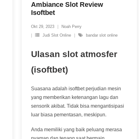
Ambiance Slot Review
Isoftbet
Okt 29, 2023
Noah Perry
Judi Slot Online
bandar slot online
Ulasan slot atmosfer
(isoftbet)
Suasana adalah isoftbet perjudian mesin
yang memberikan ketenangan lagu dan
sensorik akibat. Tidak bisa mengantisipasi
luar biasa pementasan, meskipun.
Anda memiliki yang baik peluang merasa
nyaman dan tenang saat bermain