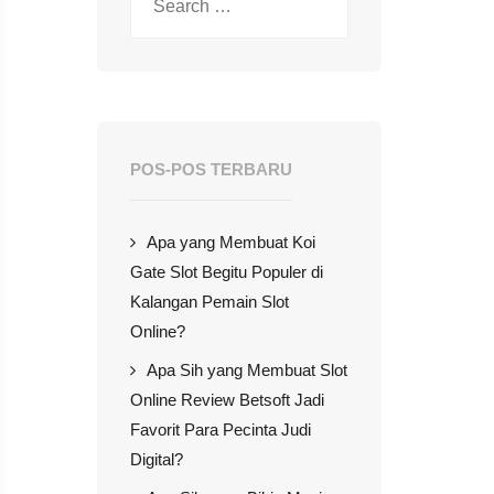
POS-POS TERBARU
Apa yang Membuat Koi
Gate Slot Begitu Populer di
Kalangan Pemain Slot
Online?
Apa Sih yang Membuat Slot
Online Review Betsoft Jadi
Favorit Para Pecinta Judi
Digital?