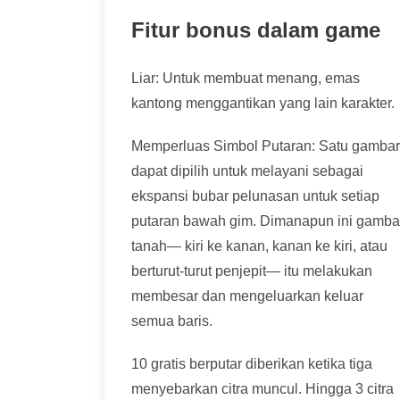
Fitur bonus dalam game
Liar: Untuk membuat menang, emas
kantong menggantikan yang lain karakter.
Memperluas Simbol Putaran: Satu gambar
dapat dipilih untuk melayani sebagai
ekspansi bubar pelunasan untuk setiap
putaran bawah gim. Dimanapun ini gamba
tanah— kiri ke kanan, kanan ke kiri, atau
berturut-turut penjepit— itu melakukan
membesar dan mengeluarkan keluar
semua baris.
10 gratis berputar diberikan ketika tiga
menyebarkan citra muncul. Hingga 3 citra