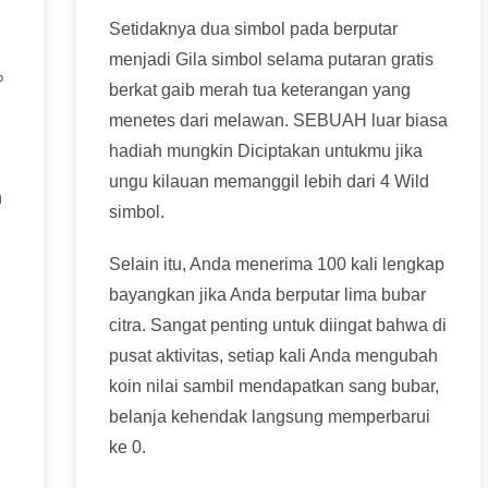
Setidaknya dua simbol pada berputar
menjadi Gila simbol selama putaran gratis
%
berkat gaib merah tua keterangan yang
menetes dari melawan. SEBUAH luar biasa
hadiah mungkin Diciptakan untukmu jika
ungu kilauan memanggil lebih dari 4 Wild
n
simbol.
n
Selain itu, Anda menerima 100 kali lengkap
bayangkan jika Anda berputar lima bubar
citra. Sangat penting untuk diingat bahwa di
pusat aktivitas, setiap kali Anda mengubah
koin nilai sambil mendapatkan sang bubar,
belanja kehendak langsung memperbarui
ke 0.