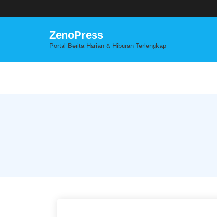
Skip
to
content
ZenoPress
Portal Berita Harian & Hiburan Terlengkap