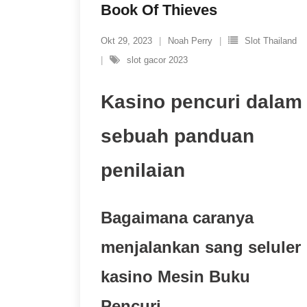
Book Of Thieves
Okt 29, 2023
Noah Perry
Slot Thailand
slot gacor 2023
Kasino pencuri dalam
sebuah panduan
penilaian
Bagaimana caranya
menjalankan sang seluler
kasino Mesin Buku
Pencuri