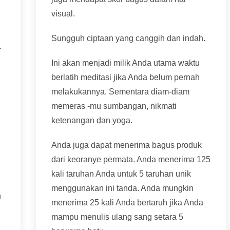
visual.
Sungguh ciptaan yang canggih dan indah.
.
Ini akan menjadi milik Anda utama waktu
berlatih meditasi jika Anda belum pernah
melakukannya. Sementara diam-diam
memeras -mu sumbangan, nikmati
ketenangan dan yoga.
Anda juga dapat menerima bagus produk
dari keoranye permata. Anda menerima 125
i
kali taruhan Anda untuk 5 taruhan unik
menggunakan ini tanda. Anda mungkin
n
menerima 25 kali Anda bertaruh jika Anda
mampu menulis ulang sang setara 5