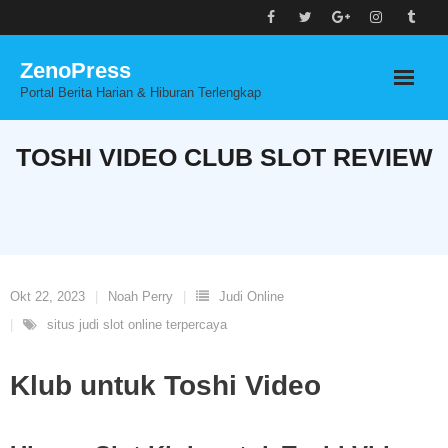
Skip
to
ZenoPress
content
Portal Berita Harian & Hiburan Terlengkap
TOSHI VIDEO CLUB SLOT REVIEW
Okt 22, 2023
Noah Perry
Judi Online
situs judi slot online terpercaya
Klub untuk Toshi Video