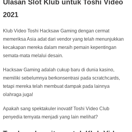
Ulasan Slot Klub untuk Toshi Video
2021
Klub Video Toshi Hacksaw Gaming dengan cermat
memeriksa Asia adat dari vendor yang telah menunjukkan
kecakapan mereka dalam meraih pemain kepentingan
semata-mata melalui desain.
Hacksaw Gaming adalah cukup baru di dunia kasino,
memiliki sebelumnya berkonsentrasi pada scratchcards,
tetapi mereka telah membuat dampak pada lainnya
olahraga juga!
Apakah sang spektakuler inovatif Toshi Video Club
penyedia ternyata menjadi yang lain melihat?