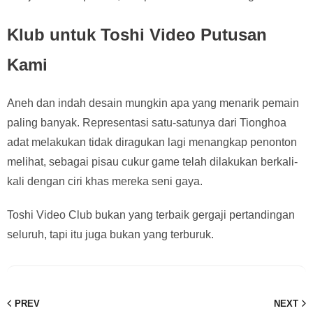
Klub untuk Toshi Video Putusan
Kami
Aneh dan indah desain mungkin apa yang menarik pemain
paling banyak. Representasi satu-satunya dari Tionghoa
adat melakukan tidak diragukan lagi menangkap penonton
melihat, sebagai pisau cukur game telah dilakukan berkali-
kali dengan ciri khas mereka seni gaya.
Toshi Video Club bukan yang terbaik gergaji pertandingan
seluruh, tapi itu juga bukan yang terburuk.
PREV
NEXT