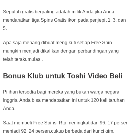
Sepuluh gratis berpaling adalah milik Anda jika Anda
mendaratkan tiga Spins Gratis ikon pada penjepit 1, 3, dan
5.
Apa saja menang dibuat mengikuti setiap Free Spin
mungkin menjadi dikalikan dengan perbandingan yang
telah terakumulasi.
Bonus Klub untuk Toshi Video Beli
Pilihan tersedia bagi mereka yang bukan warga negara
Inggris. Anda bisa mendapatkan ini untuk 120 kali taruhan
Anda.
Saat membeli Free Spins, Rtp meningkat dari 96. 17 persen
menjadi 92. 24 persen,cukup berbeda dari kunci gim.