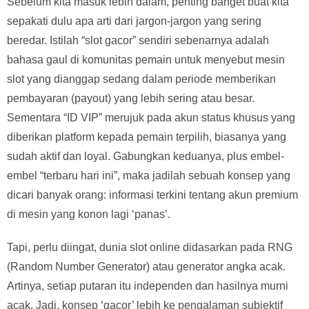
Sebelum kita masuk lebih dalam, penting banget buat kita
sepakati dulu apa arti dari jargon-jargon yang sering
beredar. Istilah “slot gacor” sendiri sebenarnya adalah
bahasa gaul di komunitas pemain untuk menyebut mesin
slot yang dianggap sedang dalam periode memberikan
pembayaran (payout) yang lebih sering atau besar.
Sementara “ID VIP” merujuk pada akun status khusus yang
diberikan platform kepada pemain terpilih, biasanya yang
sudah aktif dan loyal. Gabungkan keduanya, plus embel-
embel “terbaru hari ini”, maka jadilah sebuah konsep yang
dicari banyak orang: informasi terkini tentang akun premium
di mesin yang konon lagi ‘panas’.
Tapi, perlu diingat, dunia slot online didasarkan pada RNG
(Random Number Generator) atau generator angka acak.
Artinya, setiap putaran itu independen dan hasilnya murni
acak. Jadi, konsep ‘gacor’ lebih ke pengalaman subjektif