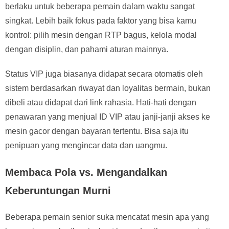
berlaku untuk beberapa pemain dalam waktu sangat
singkat. Lebih baik fokus pada faktor yang bisa kamu
kontrol: pilih mesin dengan RTP bagus, kelola modal
dengan disiplin, dan pahami aturan mainnya.
Status VIP juga biasanya didapat secara otomatis oleh
sistem berdasarkan riwayat dan loyalitas bermain, bukan
dibeli atau didapat dari link rahasia. Hati-hati dengan
penawaran yang menjual ID VIP atau janji-janji akses ke
mesin gacor dengan bayaran tertentu. Bisa saja itu
penipuan yang mengincar data dan uangmu.
Membaca Pola vs. Mengandalkan
Keberuntungan Murni
Beberapa pemain senior suka mencatat mesin apa yang