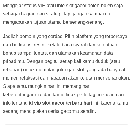
Mengejar status VIP atau info slot gacor boleh-boleh saja
sebagai bagian dari strategi, tapi jangan sampai itu
mengaburkan tujuan utama: bersenang-senang.
Jadilah pemain yang cerdas. Pilih platform yang terpercaya
dan berlisensi resmi, selalu baca syarat dan ketentuan
bonus sampai tuntas, dan utamakan keamanan data
pribadimu. Dengan begitu, setiap kali kamu duduk (atau
rebahan) untuk memutar gulungan slot, yang ada hanyalah
momen relaksasi dan harapan akan kejutan menyenangkan.
Siapa tahu, mungkin hari ini memang hari
keberuntunganmu, dan kamu tidak perlu lagi mencari-cari
info tentang
id vip slot gacor terbaru hari
ini, karena kamu
sedang menciptakan cerita gacormu sendiri.