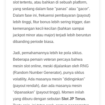
slot tertentu, atau bahkan di sebuah platform,
yang sedang dalam fase "panas" atau "gacor".
Dalam fase ini, frekuensi pembayaran (payout)
lebih tinggi, fitur bonus lebih sering trigger, dan
kemenangan kecil-kecilan (bahkan sampai
jackpot minor atau major) terjadi lebih beruntun
dibanding periode biasa.
Jadi, pemahamannya lebih ke pola siklus.
Beberapa pemain veteran percaya bahwa
mesin slot online, meski dijalankan oleh RNG
(Random Number Generator), punya siklus
volatility. Ada masanya mesin "didinginkan"
(payout rendah), dan ada masanya mesin
"dipanaskan" (payout tinggi). Momen inilah
yang diburu dengan sebutan
Slot JP Terus
.