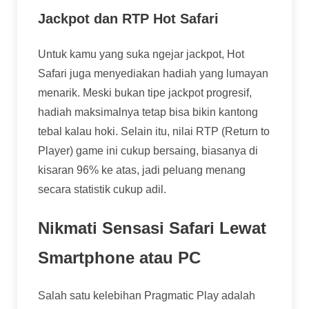
Jackpot dan RTP Hot Safari
Untuk kamu yang suka ngejar jackpot, Hot
Safari juga menyediakan hadiah yang lumayan
menarik. Meski bukan tipe jackpot progresif,
hadiah maksimalnya tetap bisa bikin kantong
tebal kalau hoki. Selain itu, nilai RTP (Return to
Player) game ini cukup bersaing, biasanya di
kisaran 96% ke atas, jadi peluang menang
secara statistik cukup adil.
Nikmati Sensasi Safari Lewat
Smartphone atau PC
Salah satu kelebihan Pragmatic Play adalah