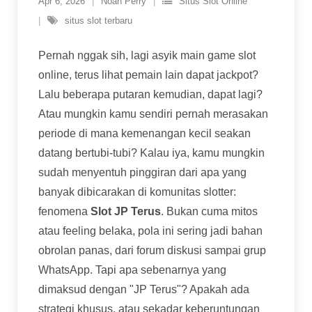
Apr 6, 2026
Noah Perry
Situs Slot Online
situs slot terbaru
Pernah nggak sih, lagi asyik main game slot
online, terus lihat pemain lain dapat jackpot?
Lalu beberapa putaran kemudian, dapat lagi?
Atau mungkin kamu sendiri pernah merasakan
periode di mana kemenangan kecil seakan
datang bertubi-tubi? Kalau iya, kamu mungkin
sudah menyentuh pinggiran dari apa yang
banyak dibicarakan di komunitas slotter:
fenomena
Slot JP Terus
. Bukan cuma mitos
atau feeling belaka, pola ini sering jadi bahan
obrolan panas, dari forum diskusi sampai grup
WhatsApp. Tapi apa sebenarnya yang
dimaksud dengan "JP Terus"? Apakah ada
strategi khusus, atau sekadar keberuntungan