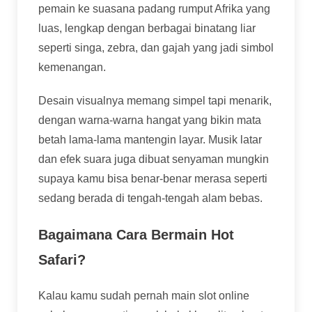
pemain ke suasana padang rumput Afrika yang
luas, lengkap dengan berbagai binatang liar
seperti singa, zebra, dan gajah yang jadi simbol
kemenangan.
Desain visualnya memang simpel tapi menarik,
dengan warna-warna hangat yang bikin mata
betah lama-lama mantengin layar. Musik latar
dan efek suara juga dibuat senyaman mungkin
supaya kamu bisa benar-benar merasa seperti
sedang berada di tengah-tengah alam bebas.
Bagaimana Cara Bermain Hot
Safari?
Kalau kamu sudah pernah main slot online