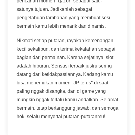
pencarian momen "gacor" sebagai satu-
satunya tujuan. Jadikanlah sebagai
pengetahuan tambahan yang membuat sesi
bermain kamu lebih menarik dan dinamis.
Nikmati setiap putaran, rayakan kemenangan
kecil sekalipun, dan terima kekalahan sebagai
bagian dari permainan. Karena sejatinya, slot
adalah hiburan. Sensasi terbaik justru sering
datang dari ketidakpastiannya. Kadang kamu
bisa menemukan momen "JP terus" di saat
paling nggak disangka, dan di game yang
mungkin nggak terlalu kamu andalkan. Selamat
bermain, tetap bertanggung jawab, dan semoga
hoki selalu menyertai putaran-putaranmu!