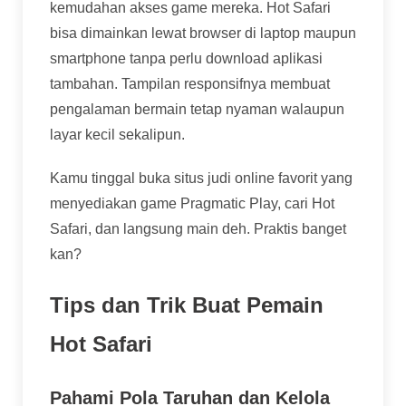
kemudahan akses game mereka. Hot Safari
bisa dimainkan lewat browser di laptop maupun
smartphone tanpa perlu download aplikasi
tambahan. Tampilan responsifnya membuat
pengalaman bermain tetap nyaman walaupun
layar kecil sekalipun.
Kamu tinggal buka situs judi online favorit yang
menyediakan game Pragmatic Play, cari Hot
Safari, dan langsung main deh. Praktis banget
kan?
Tips dan Trik Buat Pemain
Hot Safari
Pahami Pola Taruhan dan Kelola