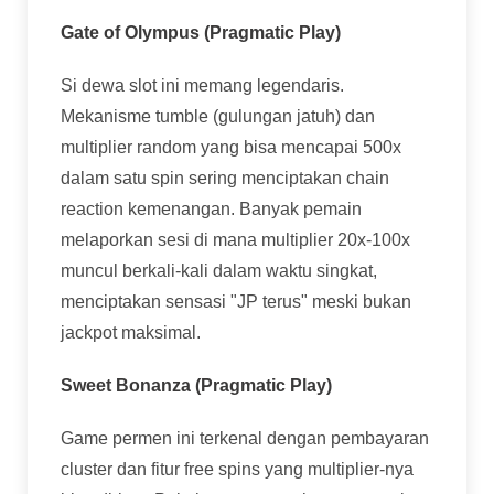
Gate of Olympus (Pragmatic Play)
Si dewa slot ini memang legendaris.
Mekanisme tumble (gulungan jatuh) dan
multiplier random yang bisa mencapai 500x
dalam satu spin sering menciptakan chain
reaction kemenangan. Banyak pemain
melaporkan sesi di mana multiplier 20x-100x
muncul berkali-kali dalam waktu singkat,
menciptakan sensasi "JP terus" meski bukan
jackpot maksimal.
Sweet Bonanza (Pragmatic Play)
Game permen ini terkenal dengan pembayaran
cluster dan fitur free spins yang multiplier-nya