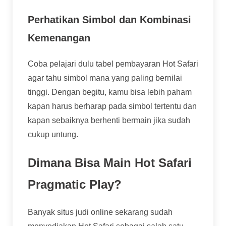
Perhatikan Simbol dan Kombinasi
Kemenangan
Coba pelajari dulu tabel pembayaran Hot Safari
agar tahu simbol mana yang paling bernilai
tinggi. Dengan begitu, kamu bisa lebih paham
kapan harus berharap pada simbol tertentu dan
kapan sebaiknya berhenti bermain jika sudah
cukup untung.
Dimana Bisa Main Hot Safari
Pragmatic Play?
Banyak situs judi online sekarang sudah