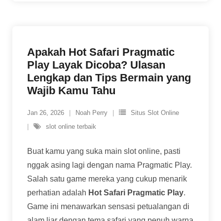
Apakah Hot Safari Pragmatic
Play Layak Dicoba? Ulasan
Lengkap dan Tips Bermain yang
Wajib Kamu Tahu
Jan 26, 2026
Noah Perry
Situs Slot Online
slot online terbaik
Buat kamu yang suka main slot online, pasti
nggak asing lagi dengan nama Pragmatic Play.
Salah satu game mereka yang cukup menarik
perhatian adalah
Hot Safari Pragmatic Play
.
Game ini menawarkan sensasi petualangan di
alam liar dengan tema safari yang penuh warna