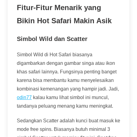
Fitur-Fitur Menarik yang
Bikin Hot Safari Makin Asik
Simbol Wild dan Scatter
Simbol Wild di Hot Safari biasanya
digambarkan dengan gambar singa atau ikon
khas safari lainnya. Fungsinya penting banget
karena bisa membantu kamu menyelesaikan
kombinasi kemenangan yang hampir jadi. Jadi,
odin77
kalau kamu lihat simbol ini muncul,
tandanya peluang menang kamu meningkat.
Sedangkan Scatter adalah kunci buat masuk ke
mode free spins. Biasanya butuh minimal 3