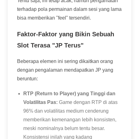
Tentu saja, ini tetap acak, namun pengamatan
terhadap pola permainan dalam sesi yang lama
bisa memberikan "feel" tersendiri.
Faktor-Faktor yang Bikin Sebuah
Slot Terasa "JP Terus"
Beberapa elemen ini sering dikaitkan orang
dengan pengalaman mendapatkan JP yang
beruntun:
RTP (Return to Player) yang Tinggi dan
Volatilitas Pas:
Game dengan RTP di atas
96% dan volatilitas medium cenderung
memberikan kemenangan lebih konsisten,
meski nominalnya belum tentu besar.
Konsistensi inilah yang kadang