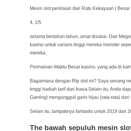
Mesin slot penilaian dari Ratu Kekayaan ( Besar
4. 1/5
selama bertahun-tahun, amat disukai. Dari Meg
kasino untuk varians tinggi mereka monster sepe
mereka.
Permainan Waktu Besar kasino, yang ada di kami
Bagaimana dengan Rtp slot ini? Saya senang m
tinggi hadiah tarif dari biasa.Selain itu, Anda da
Gaming) mengungguli garis hijau (rata-rata) dari 
Selain itu, tampaknya fantastis untuk 2019 dan 2
The bawah sepuluh mesin slot