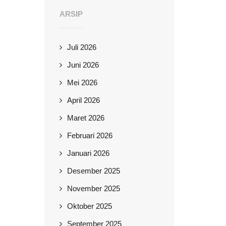
ARSIP
Juli 2026
Juni 2026
Mei 2026
April 2026
Maret 2026
Februari 2026
Januari 2026
Desember 2025
November 2025
Oktober 2025
September 2025