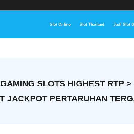
Slot Online
Slot Thailand
Judi Slot 
E GAMING SLOTS HIGHEST RTP 
T JACKPOT PERTARUHAN TER