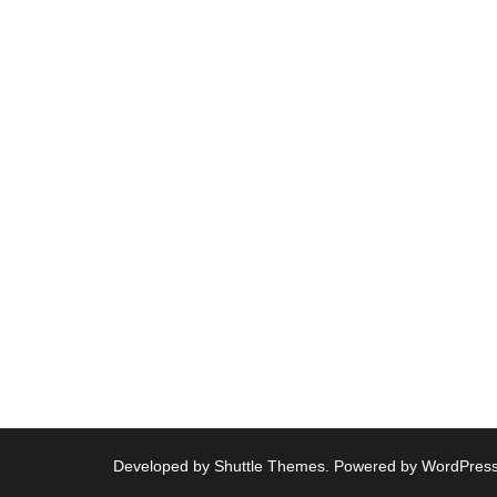
Developed by
Shuttle Themes
. Powered by
WordPres