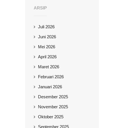
ARSIP
Juli 2026
Juni 2026
Mei 2026
April 2026
Maret 2026
Februari 2026
Januari 2026
Desember 2025
November 2025
Oktober 2025
September 2025