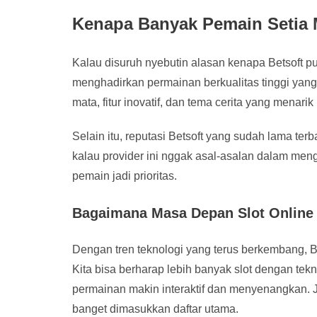
Kenapa Banyak Pemain Setia 
Kalau disuruh nyebutin alasan kenapa Betsoft p
menghadirkan permainan berkualitas tinggi yan
mata, fitur inovatif, dan tema cerita yang menari
Selain itu, reputasi Betsoft yang sudah lama te
kalau provider ini nggak asal-asalan dalam me
pemain jadi prioritas.
Bagaimana Masa Depan Slot Online 
Dengan tren teknologi yang terus berkembang, 
Kita bisa berharap lebih banyak slot dengan tekno
permainan makin interaktif dan menyenangkan. Ja
banget dimasukkan daftar utama.