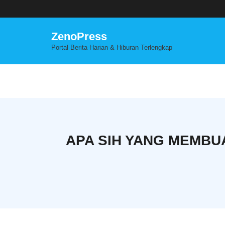
Skip
to
content
ZenoPress
Portal Berita Harian & Hiburan Terlengkap
APA SIH YANG MEMBUA