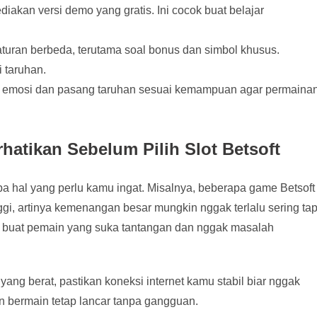
iakan versi demo yang gratis. Ini cocok buat belajar
aturan berbeda, terutama soal bonus dan simbol khusus.
 taruhan.
 emosi dan pasang taruhan sesuai kemampuan agar permaina
hatikan Sebelum Pilih Slot Betsoft
a hal yang perlu kamu ingat. Misalnya, beberapa game Betsoft
ggi, artinya kemenangan besar mungkin nggak terlalu sering tap
k buat pemain yang suka tantangan dan nggak masalah
 yang berat, pastikan koneksi internet kamu stabil biar nggak
n bermain tetap lancar tanpa gangguan.