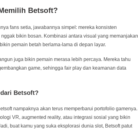
Memilih Betsoft?
unya fans setia, jawabannya simpel: mereka konsisten
g nggak bikin bosan. Kombinasi antara visual yang memanjakan
k bikin pemain betah berlama-lama di depan layar.
rbangun juga bikin pemain merasa lebih percaya. Mereka tahu
ngembangkan game, sehingga fair play dan keamanan data
dari Betsoft?
Betsoft nampaknya akan terus memperbarui portofolio gamenya.
logi VR, augmented reality, atau integrasi sosial yang bikin
di, buat kamu yang suka eksplorasi dunia slot, Betsoft patut