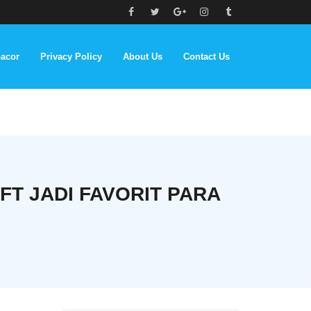
Gacor
Privacy Policy
About Us
Contact Us
FT JADI FAVORIT PARA