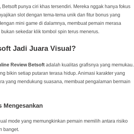
 Betsoft punya ciri khas tersendiri. Mereka nggak hanya fokus
nyajikan slot dengan tema-tema unik dan fitur bonus yang
r dengan mini game di dalamnya, membuat pemain merasa
bukan sekedar klik tombol spin terus menerus.
oft Jadi Juara Visual?
nline Review Betsoft
adalah kualitas grafisnya yang memukau.
 bikin setiap putaran terasa hidup. Animasi karakter yang
k suara yang mendukung suasana, membuat pengalaman bermain
is Mengesankan
 dual mode yang memungkinkan pemain memilih antara risiko
n banget.