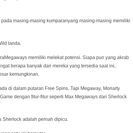
g pada masing-masing kumparanyang masing-masing memiliki
ild tanda.
traMegaways memiliki melekat potensi. Siapa pun yang akrab
at berapa banyak dari mereka yang tersedia saat ini,
esar kemungkinan.
da di dalam putaran Free Spins. Tapi Megaway, Moriarty
ame dengan fitur-fitur seperti Max Megaways dari Sherlock
Sherlock adalah pernah dipicu.