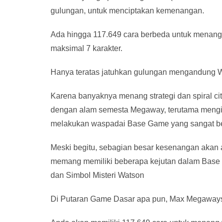
gulungan, untuk menciptakan kemenangan.
Ada hingga 117.649 cara berbeda untuk menan
maksimal 7 karakter.
Hanya teratas jatuhkan gulungan mengandung W
Karena banyaknya menang strategi dan spiral ci
dengan alam semesta Megaway, terutama menging
melakukan waspadai Base Game yang sangat b
Meski begitu, sebagian besar kesenangan akan a
memang memiliki beberapa kejutan dalam Base G
dan Simbol Misteri Watson
Di Putaran Game Dasar apa pun, Max Megaways 