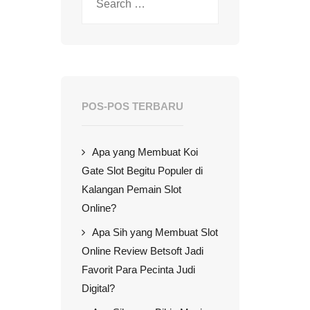
POS-POS TERBARU
Apa yang Membuat Koi
Gate Slot Begitu Populer di
Kalangan Pemain Slot
Online?
Apa Sih yang Membuat Slot
Online Review Betsoft Jadi
Favorit Para Pecinta Judi
Digital?