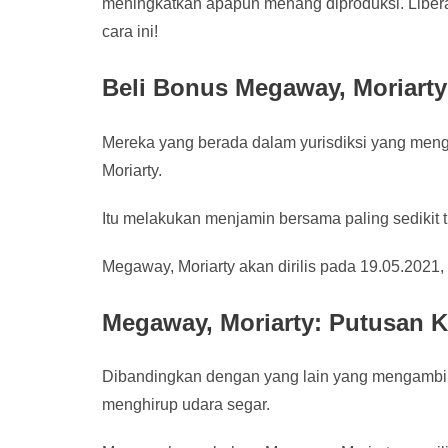
meningkatkan apapun menang diproduksi. Libera
cara ini!
Beli Bonus Megaway, Moriarty
Mereka yang berada dalam yurisdiksi yang meng
Moriarty.
Itu melakukan menjamin bersama paling sedikit 
Megaway, Moriarty akan dirilis pada 19.05.2021,
Megaway, Moriarty: Putusan 
Dibandingkan dengan yang lain yang mengambil 
menghirup udara segar.