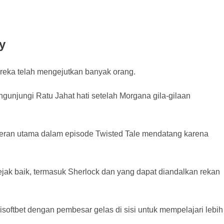
y
reka telah mengejutkan banyak orang.
ngunjungi Ratu Jahat hati setelah Morgana gila-gilaan
 peran utama dalam episode Twisted Tale mendatang karena
 sejak baik, termasuk Sherlock dan yang dapat diandalkan rekan
isoftbet dengan pembesar gelas di sisi untuk mempelajari lebih