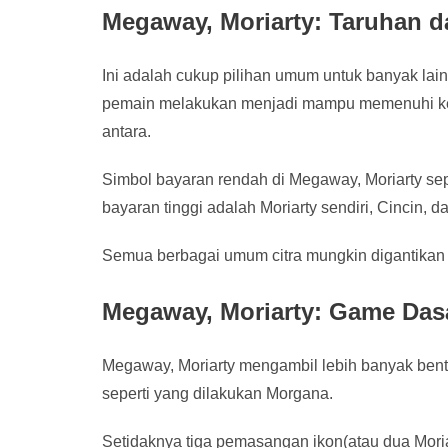
Megaway, Moriarty: Taruhan 
Ini adalah cukup pilihan umum untuk banyak lainn
pemain melakukan menjadi mampu memenuhi kebu
antara.
Simbol bayaran rendah di Megaway, Moriarty sepe
bayaran tinggi adalah Moriarty sendiri, Cincin, 
Semua berbagai umum citra mungkin digantikan 
Megaway, Moriarty: Game Dasa
Megaway, Moriarty mengambil lebih banyak bent
seperti yang dilakukan Morgana.
Setidaknya tiga pemasangan ikon(atau dua Moriarty