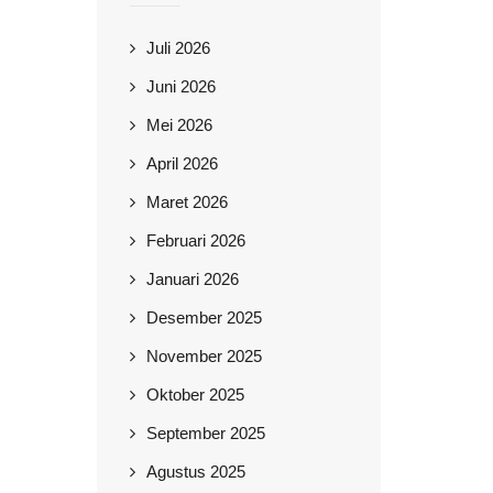
Juli 2026
Juni 2026
Mei 2026
April 2026
Maret 2026
Februari 2026
Januari 2026
Desember 2025
November 2025
Oktober 2025
September 2025
Agustus 2025