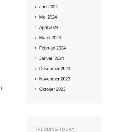
Juni 2024
Mei 2024
April 2024
Maret 2024
Februari 2024
Januari 2024
Desember 2023
November 2023
g
Oktober 2023
TRENDING TODAY