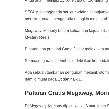
Anda akan memiliki 117.649 cara untuk menang y
SEBUAH pengganda struktur adalah selanjutnya
menskor urutan, pengganda mungkin mulai dari 1
Megaway, Moriarty belum keluar dari kejutan B
Mystery Reels.
Putaran apa pun dari Game Dasar melakukan me
Semua negara ini penuh teka-teki ikon kehendak 
Ada sebuah tambahan pengubah mekanik otomati
riam, dimulai pada 1x dan naik 1.
Putaran Gratis Megaway, Mori
Di Megaway, Moriarty dipicu ketika 3 atau lebi