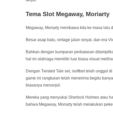
Tema Slot Megaway, Moriarty
Megaway, Moriarty membawa kita ke masa lalu d
Besar asap batu, vintage jalan sinyal, dan era Vic
Bahkan dengan kumparan perbatasan ditampilkan
hal ini olahraga memiliki luar biasa visual meliha
Dengan Twisted Tale set, isoftbet telah unggul 
game ini rangkaian telah menerima begitu banyak
biasanya menonjol.
Mereka yang menyukai Sherlock Holmes atau h
bahwa Megaway, Moriarty telah melakukan peker