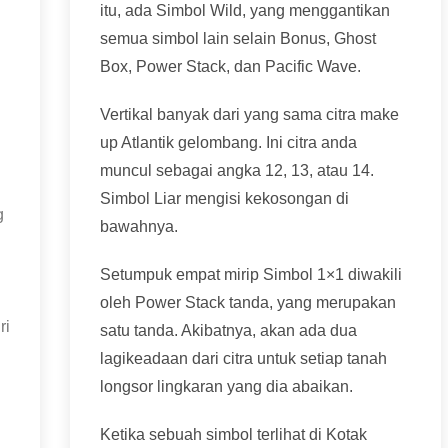
itu, ada Simbol Wild, yang menggantikan
semua simbol lain selain Bonus, Ghost
Box, Power Stack, dan Pacific Wave.
Vertikal banyak dari yang sama citra make
up Atlantik gelombang. Ini citra anda
muncul sebagai angka 12, 13, atau 14.
Simbol Liar mengisi kekosongan di
g
bawahnya.
Setumpuk empat mirip Simbol 1×1 diwakili
oleh Power Stack tanda, yang merupakan
ri
satu tanda. Akibatnya, akan ada dua
lagikeadaan dari citra untuk setiap tanah
longsor lingkaran yang dia abaikan.
Ketika sebuah simbol terlihat di Kotak