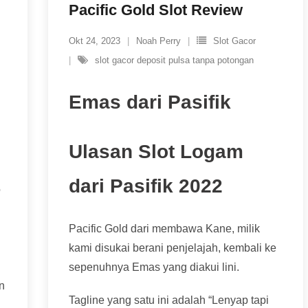
Pacific Gold Slot Review
Okt 24, 2023
Noah Perry
Slot Gacor
slot gacor deposit pulsa tanpa potongan
Emas dari Pasifik
Ulasan Slot Logam
dari Pasifik 2022
o
Pacific Gold dari membawa Kane, milik
kami disukai berani penjelajah, kembali ke
n
sepenuhnya Emas yang diakui lini.
n
Tagline yang satu ini adalah “Lenyap tapi