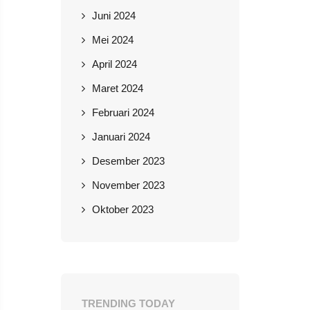
Juni 2024
Mei 2024
April 2024
Maret 2024
Februari 2024
Januari 2024
Desember 2023
November 2023
Oktober 2023
TRENDING TODAY