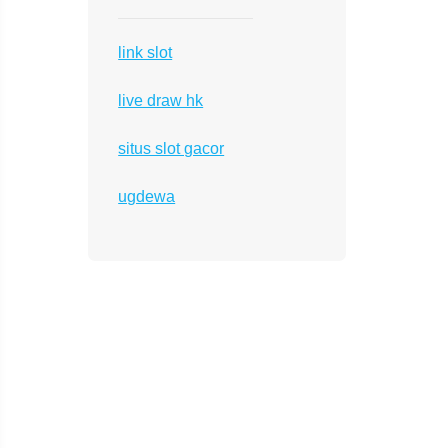
link slot
live draw hk
situs slot gacor
ugdewa