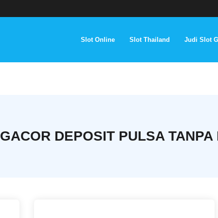
Slot Online
Slot Thailand
Judi Slot 
 GACOR DEPOSIT PULSA TANPA