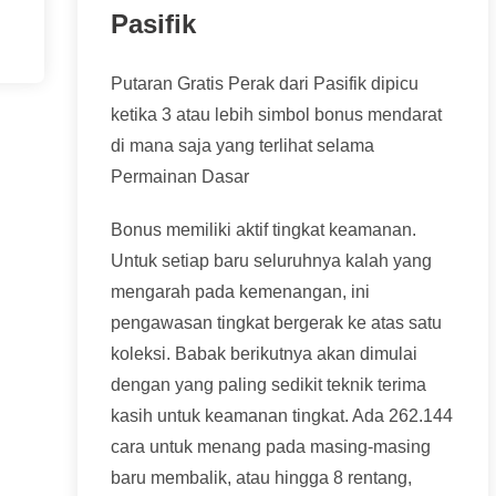
Pasifik
Putaran Gratis Perak dari Pasifik dipicu
ketika 3 atau lebih simbol bonus mendarat
di mana saja yang terlihat selama
Permainan Dasar
Bonus memiliki aktif tingkat keamanan.
Untuk setiap baru seluruhnya kalah yang
mengarah pada kemenangan, ini
pengawasan tingkat bergerak ke atas satu
koleksi. Babak berikutnya akan dimulai
dengan yang paling sedikit teknik terima
kasih untuk keamanan tingkat. Ada 262.144
cara untuk menang pada masing-masing
baru membalik, atau hingga 8 rentang,