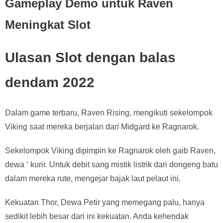
Gameplay Demo untuk Raven
Meningkat Slot
Ulasan Slot dengan balas
dendam 2022
Dalam game terbaru, Raven Rising, mengikuti sekelompok
Viking saat mereka berjalan dari Midgard ke Ragnarok.
Sekelompok Viking dipimpin ke Ragnarok oleh gaib Raven,
dewa ‘ kurir. Untuk debit sang mistik listrik dari dongeng batu
dalam mereka rute, mengejar bajak laut pelaut ini.
Kekuatan Thor, Dewa Petir yang memegang palu, hanya
sedikit lebih besar dari ini kekuatan. Anda kehendak