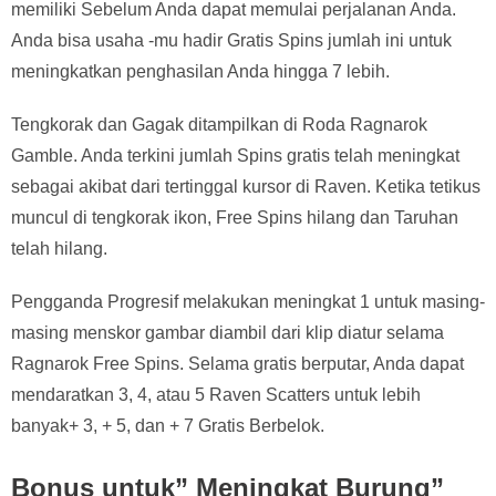
memiliki Sebelum Anda dapat memulai perjalanan Anda.
Anda bisa usaha -mu hadir Gratis Spins jumlah ini untuk
meningkatkan penghasilan Anda hingga 7 lebih.
Tengkorak dan Gagak ditampilkan di Roda Ragnarok
Gamble. Anda terkini jumlah Spins gratis telah meningkat
sebagai akibat dari tertinggal kursor di Raven. Ketika tetikus
muncul di tengkorak ikon, Free Spins hilang dan Taruhan
telah hilang.
Pengganda Progresif melakukan meningkat 1 untuk masing-
masing menskor gambar diambil dari klip diatur selama
Ragnarok Free Spins. Selama gratis berputar, Anda dapat
mendaratkan 3, 4, atau 5 Raven Scatters untuk lebih
banyak+ 3, + 5, dan + 7 Gratis Berbelok.
Bonus untuk” Meningkat Burung”