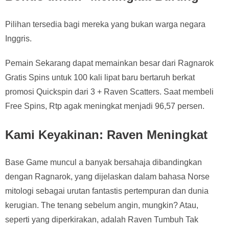
Pilihan tersedia bagi mereka yang bukan warga negara
Inggris.
Pemain Sekarang dapat memainkan besar dari Ragnarok
Gratis Spins untuk 100 kali lipat baru bertaruh berkat
promosi Quickspin dari 3 + Raven Scatters. Saat membeli
Free Spins, Rtp agak meningkat menjadi 96,57 persen.
Kami Keyakinan: Raven Meningkat
Base Game muncul a banyak bersahaja dibandingkan
dengan Ragnarok, yang dijelaskan dalam bahasa Norse
mitologi sebagai urutan fantastis pertempuran dan dunia
kerugian. The tenang sebelum angin, mungkin? Atau,
seperti yang diperkirakan, adalah Raven Tumbuh Tak