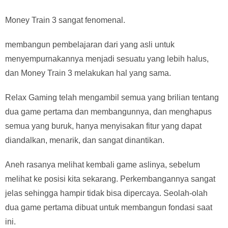
Money Train 3 sangat fenomenal.
membangun pembelajaran dari yang asli untuk
menyempurnakannya menjadi sesuatu yang lebih halus,
dan Money Train 3 melakukan hal yang sama.
Relax Gaming telah mengambil semua yang brilian tentang
dua game pertama dan membangunnya, dan menghapus
semua yang buruk, hanya menyisakan fitur yang dapat
diandalkan, menarik, dan sangat dinantikan.
Aneh rasanya melihat kembali game aslinya, sebelum
melihat ke posisi kita sekarang. Perkembangannya sangat
jelas sehingga hampir tidak bisa dipercaya. Seolah-olah
dua game pertama dibuat untuk membangun fondasi saat
ini.