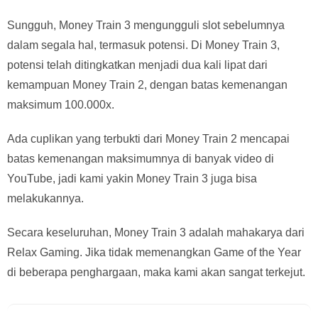
Sungguh, Money Train 3 mengungguli slot sebelumnya
dalam segala hal, termasuk potensi. Di Money Train 3,
potensi telah ditingkatkan menjadi dua kali lipat dari
kemampuan Money Train 2, dengan batas kemenangan
maksimum 100.000x.
Ada cuplikan yang terbukti dari Money Train 2 mencapai
batas kemenangan maksimumnya di banyak video di
YouTube, jadi kami yakin Money Train 3 juga bisa
melakukannya.
Secara keseluruhan, Money Train 3 adalah mahakarya dari
Relax Gaming. Jika tidak memenangkan Game of the Year
di beberapa penghargaan, maka kami akan sangat terkejut.