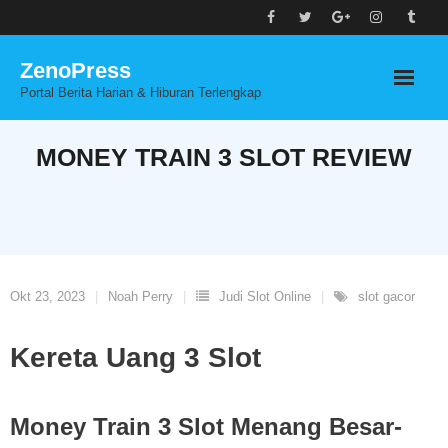
Skip
to
ZenoPress
content
Portal Berita Harian & Hiburan Terlengkap
MONEY TRAIN 3 SLOT REVIEW
Okt 23, 2023
Noah Perry
Judi Slot Online
slot gacor
Kereta Uang 3 Slot
Money Train 3 Slot Menang Besar-