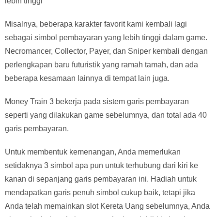
lebih tinggi
Misalnya, beberapa karakter favorit kami kembali lagi
sebagai simbol pembayaran yang lebih tinggi dalam game.
Necromancer, Collector, Payer, dan Sniper kembali dengan
perlengkapan baru futuristik yang ramah tamah, dan ada
beberapa kesamaan lainnya di tempat lain juga.
Money Train 3 bekerja pada sistem garis pembayaran
seperti yang dilakukan game sebelumnya, dan total ada 40
garis pembayaran.
Untuk membentuk kemenangan, Anda memerlukan
setidaknya 3 simbol apa pun untuk terhubung dari kiri ke
kanan di sepanjang garis pembayaran ini. Hadiah untuk
mendapatkan garis penuh simbol cukup baik, tetapi jika
Anda telah memainkan slot Kereta Uang sebelumnya, Anda