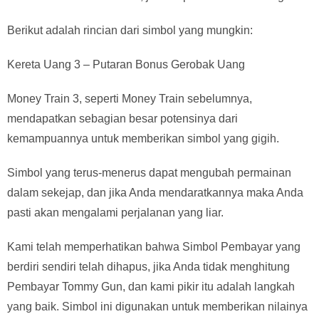
Berikut adalah rincian dari simbol yang mungkin:
Kereta Uang 3 – Putaran Bonus Gerobak Uang
Money Train 3, seperti Money Train sebelumnya,
mendapatkan sebagian besar potensinya dari
kemampuannya untuk memberikan simbol yang gigih.
Simbol yang terus-menerus dapat mengubah permainan
dalam sekejap, dan jika Anda mendaratkannya maka Anda
pasti akan mengalami perjalanan yang liar.
Kami telah memperhatikan bahwa Simbol Pembayar yang
berdiri sendiri telah dihapus, jika Anda tidak menghitung
Pembayar Tommy Gun, dan kami pikir itu adalah langkah
yang baik. Simbol ini digunakan untuk memberikan nilainya