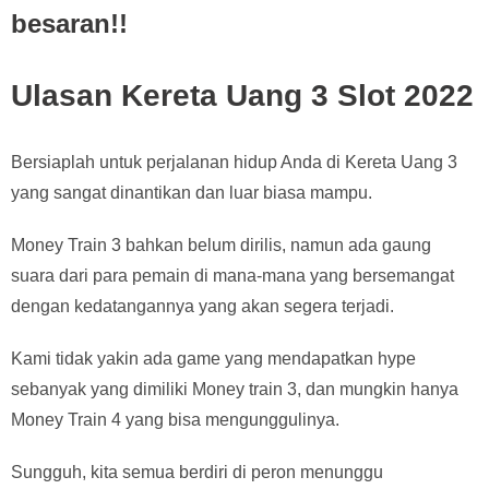
besaran!!
Ulasan Kereta Uang 3 Slot 2022
Bersiaplah untuk perjalanan hidup Anda di Kereta Uang 3
yang sangat dinantikan dan luar biasa mampu.
Money Train 3 bahkan belum dirilis, namun ada gaung
suara dari para pemain di mana-mana yang bersemangat
dengan kedatangannya yang akan segera terjadi.
Kami tidak yakin ada game yang mendapatkan hype
sebanyak yang dimiliki Money train 3, dan mungkin hanya
Money Train 4 yang bisa mengunggulinya.
Sungguh, kita semua berdiri di peron menunggu