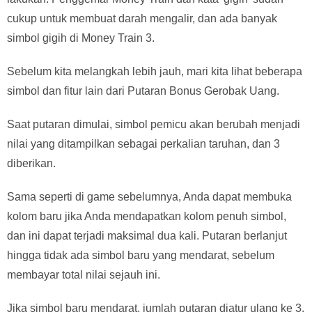
cukup untuk membuat darah mengalir, dan ada banyak
simbol gigih di Money Train 3.
Sebelum kita melangkah lebih jauh, mari kita lihat beberapa
simbol dan fitur lain dari Putaran Bonus Gerobak Uang.
Saat putaran dimulai, simbol pemicu akan berubah menjadi
nilai yang ditampilkan sebagai perkalian taruhan, dan 3
diberikan.
Sama seperti di game sebelumnya, Anda dapat membuka
kolom baru jika Anda mendapatkan kolom penuh simbol,
dan ini dapat terjadi maksimal dua kali. Putaran berlanjut
hingga tidak ada simbol baru yang mendarat, sebelum
membayar total nilai sejauh ini.
Jika simbol baru mendarat, jumlah putaran diatur ulang ke 3.