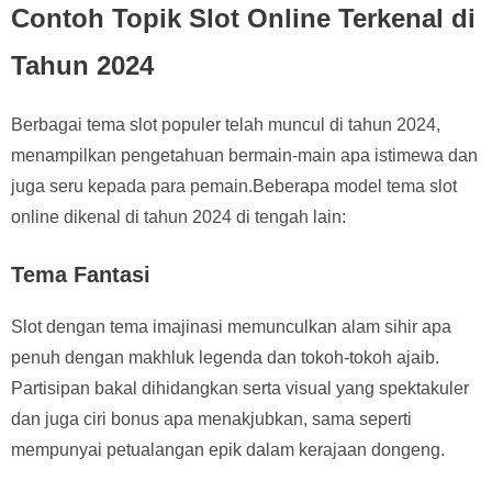
Contoh Topik Slot Online Terkenal di
Tahun 2024
Berbagai tema slot populer telah muncul di tahun 2024,
menampilkan pengetahuan bermain-main apa istimewa dan
juga seru kepada para pemain.Beberapa model tema slot
online dikenal di tahun 2024 di tengah lain:
Tema Fantasi
Slot dengan tema imajinasi memunculkan alam sihir apa
penuh dengan makhluk legenda dan tokoh-tokoh ajaib.
Partisipan bakal dihidangkan serta visual yang spektakuler
dan juga ciri bonus apa menakjubkan, sama seperti
mempunyai petualangan epik dalam kerajaan dongeng.