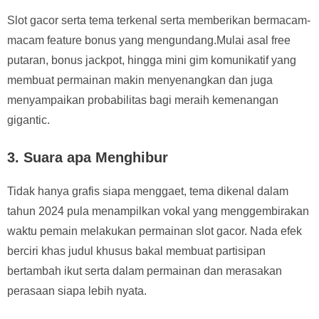
Slot gacor serta tema terkenal serta memberikan bermacam-
macam feature bonus yang mengundang.Mulai asal free
putaran, bonus jackpot, hingga mini gim komunikatif yang
membuat permainan makin menyenangkan dan juga
menyampaikan probabilitas bagi meraih kemenangan
gigantic.
3. Suara apa Menghibur
Tidak hanya grafis siapa menggaet, tema dikenal dalam
tahun 2024 pula menampilkan vokal yang menggembirakan
waktu pemain melakukan permainan slot gacor. Nada efek
berciri khas judul khusus bakal membuat partisipan
bertambah ikut serta dalam permainan dan merasakan
perasaan siapa lebih nyata.