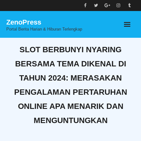
Skip
to
ZenoPress
content
Portal Berita Harian & Hiburan Terlengkap
SLOT BERBUNYI NYARING
BERSAMA TEMA DIKENAL DI
TAHUN 2024: MERASAKAN
PENGALAMAN PERTARUHAN
ONLINE APA MENARIK DAN
MENGUNTUNGKAN