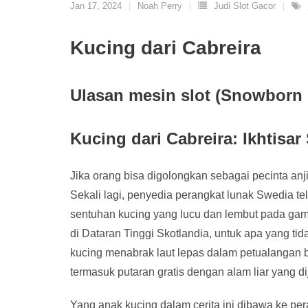
Jan 17, 2024
Noah Perry
Judi Slot Gacor
Kucing dari Cabreira
Ulasan mesin slot (Snowborn
Kucing dari Cabreira: Ikhtisar 
Jika orang bisa digolongkan sebagai pecinta anj
Sekali lagi, penyedia perangkat lunak Swedia
sentuhan kucing yang lucu dan lembut pada game
di Dataran Tinggi Skotlandia, untuk apa yang tid
kucing menabrak laut lepas dalam petualangan baja
termasuk putaran gratis dengan alam liar yang d
Yang anak kucing dalam cerita ini dibawa ke pera