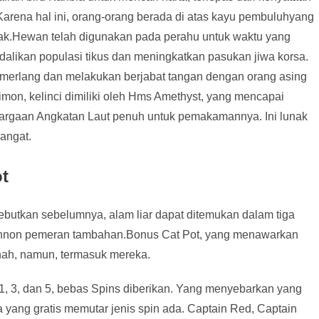
arena hal ini, orang-orang berada di atas kayu pembuluhyang
otak.Hewan telah digunakan pada perahu untuk waktu yang
likan populasi tikus dan meningkatkan pasukan jiwa korsa.
emerlang dan melakukan berjabat tangan dengan orang asing
mon, kelinci dimiliki oleh Hms Amethyst, yang mencapai
hargaan Angkatan Laut penuh untuk pemakamannya. Ini lunak
angat.
ot
sebutkan sebelumnya, alam liar dapat ditemukan dalam tiga
Cannon pemeran tambahan.Bonus Cat Pot, yang menawarkan
nah, namun, termasuk mereka.
1, 3, dan 5, bebas Spins diberikan. Yang menyebarkan yang
 yang gratis memutar jenis spin ada. Captain Red, Captain