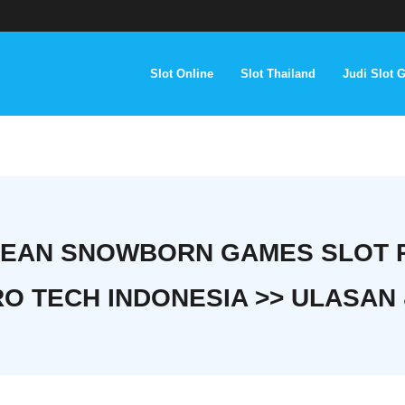
Slot Online
Slot Thailand
Judi Slot 
BBEAN SNOWBORN GAMES SLOT 
O TECH INDONESIA >> ULASAN