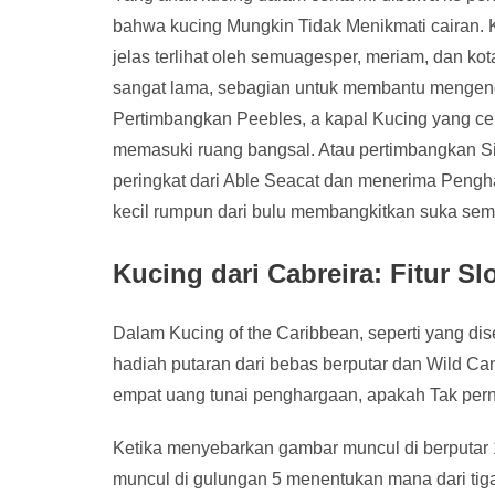
bahwa kucing Mungkin Tidak Menikmati cairan. K
jelas terlihat oleh semuagesper, meriam, dan k
sangat lama, sebagian untuk membantu mengenda
Pertimbangkan Peebles, a kapal Kucing yang c
memasuki ruang bangsal. Atau pertimbangkan Si
peringkat dari Able Seacat dan menerima Peng
kecil rumpun dari bulu membangkitkan suka sem
Kucing dari Cabreira: Fitur Sl
Dalam Kucing of the Caribbean, seperti yang di
hadiah putaran dari bebas berputar dan Wild 
empat uang tunai penghargaan, apakah Tak per
Ketika menyebarkan gambar muncul di berputar 
muncul di gulungan 5 menentukan mana dari tiga