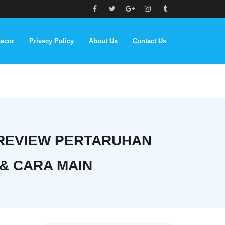
Gacor
Privacy Policy
About Us
Contact Us
REVIEW PERTARUHAN
 & CARA MAIN