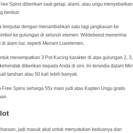
ree Spins diberikan saat gelap, alami, atau ungu menyebarkan
 berikut:
ya berputar dengan menambahkan satu lagi jangkauan ke
 simbol ke gulungan di seluruh elemen. Wildebeest menerima
di alam liar, seperti Meriam Liarelemen.
ntuk menempatkan 3 Pot Kucing karakter di atas gulungan 2, 3,
kehendak diberikan kepada Anda di sini. Ini tersedia dalam Mini
li taruhan atau 50 kali lebih banyak.
p Free Spins seharga 55x main judi atau Kapten Ungu gratis
han.
lot
peliharaan, jadi masuk akal untuk menyatukan keduanya dan