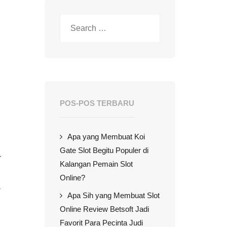
POS-POS TERBARU
Apa yang Membuat Koi
Gate Slot Begitu Populer di
r
Kalangan Pemain Slot
Online?
a
Apa Sih yang Membuat Slot
Online Review Betsoft Jadi
Favorit Para Pecinta Judi