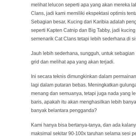
melihat lelucon seperti apa yang akan mereka 
Clans, jadi kami memiliki ekspektasi optimis ten
Sebagian besar, Kucing dari Karibia adalah pen
seperti Kapten Catnip dan Big Tabby, jadi kuc
semenarik Cat Clans tetapi lebih sederhana di s
Jauh lebih sederhana, sungguh, untuk sebagian b
grid dan melihat apa yang akan terjadi.
Ini secara teknis dimungkinkan dalam permainan
lagi dalam putaran bebas. Meningkatkan gulunga
menang dan semuanya, tetapi juga nada yang leb
baris, apakah itu akan menghasilkan lebih banya
banyak belantara pengganda?
Kami hanya bisa bertanya-tanya, dan ada kalany
maksimal sekitar 90-100x taruhan selama sesi pen