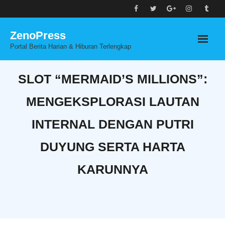
Skip
to
ZenoPress
content
Portal Berita Harian & Hiburan Terlengkap
SLOT “MERMAID’S MILLIONS”:
MENGEKSPLORASI LAUTAN
INTERNAL DENGAN PUTRI
DUYUNG SERTA HARTA
KARUNNYA