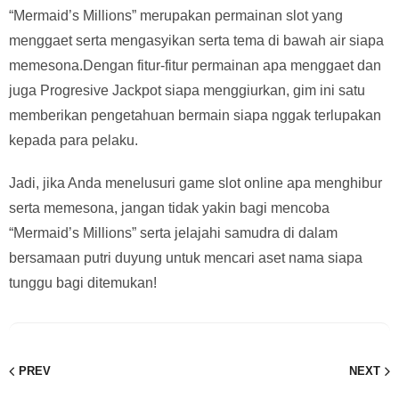
“Mermaid’s Millions” merupakan permainan slot yang
menggaet serta mengasyikan serta tema di bawah air siapa
memesona.Dengan fitur-fitur permainan apa menggaet dan
juga Progresive Jackpot siapa menggiurkan, gim ini satu
memberikan pengetahuan bermain siapa nggak terlupakan
kepada para pelaku.
Jadi, jika Anda menelusuri game slot online apa menghibur
serta memesona, jangan tidak yakin bagi mencoba
“Mermaid’s Millions” serta jelajahi samudra di dalam
bersamaan putri duyung untuk mencari aset nama siapa
tunggu bagi ditemukan!
PREV
NEXT