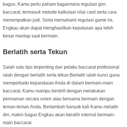
bagus. Kamu perlu paham bagaimana regulasi gim
baccarat, termasuk metode kalkulasi nilai card serta cara
menempatkan judi. Serta memahami regulasi game ini,
Engkau akan dapat menghasilkan keputusan apa lebih
besar mantap saat bermain.
Berlatih serta Tekun
Salah satu tips terpenting dari pelaku baccarat profesional
ialah dengan berlatih serta tekun.Berlatih ialah kunci guna
memperbaiki kepandaian Anda di dalam bermain-main
baccarat. Kamu mampu berdrill dengan melakukan
permainan secara onlen atau bersama bermain dengan
teman-teman Anda. Bertambah banyak kali Kamu melatih
diri, makin bagus Engkau akan beralih internal bermain-
main baccarat.