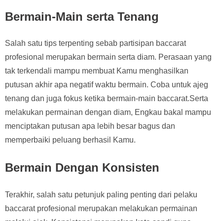
Bermain-Main serta Tenang
Salah satu tips terpenting sebab partisipan baccarat
profesional merupakan bermain serta diam. Perasaan yang
tak terkendali mampu membuat Kamu menghasilkan
putusan akhir apa negatif waktu bermain. Coba untuk ajeg
tenang dan juga fokus ketika bermain-main baccarat.Serta
melakukan permainan dengan diam, Engkau bakal mampu
menciptakan putusan apa lebih besar bagus dan
memperbaiki peluang berhasil Kamu.
Bermain Dengan Konsisten
Terakhir, salah satu petunjuk paling penting dari pelaku
baccarat profesional merupakan melakukan permainan