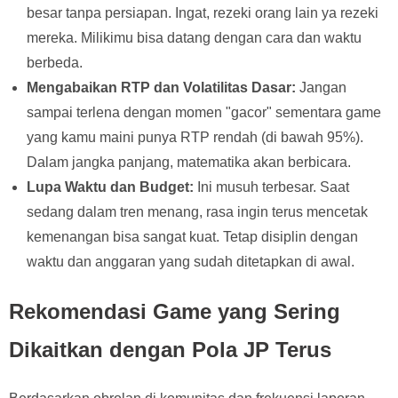
besar tanpa persiapan. Ingat, rezeki orang lain ya rezeki
mereka. Milikimu bisa datang dengan cara dan waktu
berbeda.
Mengabaikan RTP dan Volatilitas Dasar:
Jangan
sampai terlena dengan momen "gacor" sementara game
yang kamu maini punya RTP rendah (di bawah 95%).
Dalam jangka panjang, matematika akan berbicara.
Lupa Waktu dan Budget:
Ini musuh terbesar. Saat
sedang dalam tren menang, rasa ingin terus mencetak
kemenangan bisa sangat kuat. Tetap disiplin dengan
waktu dan anggaran yang sudah ditetapkan di awal.
Rekomendasi Game yang Sering
Dikaitkan dengan Pola JP Terus