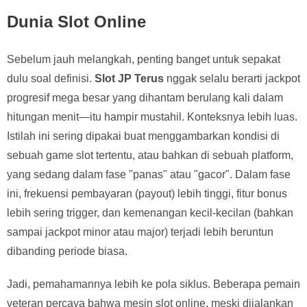
Dunia Slot Online
Sebelum jauh melangkah, penting banget untuk sepakat
dulu soal definisi.
Slot JP Terus
nggak selalu berarti jackpot
progresif mega besar yang dihantam berulang kali dalam
hitungan menit—itu hampir mustahil. Konteksnya lebih luas.
Istilah ini sering dipakai buat menggambarkan kondisi di
sebuah game slot tertentu, atau bahkan di sebuah platform,
yang sedang dalam fase "panas" atau "gacor". Dalam fase
ini, frekuensi pembayaran (payout) lebih tinggi, fitur bonus
lebih sering trigger, dan kemenangan kecil-kecilan (bahkan
sampai jackpot minor atau major) terjadi lebih beruntun
dibanding periode biasa.
Jadi, pemahamannya lebih ke pola siklus. Beberapa pemain
veteran percaya bahwa mesin slot online, meski dijalankan