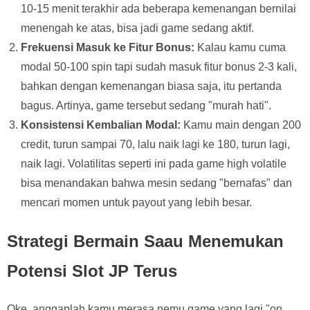
10-15 menit terakhir ada beberapa kemenangan bernilai
menengah ke atas, bisa jadi game sedang aktif.
Frekuensi Masuk ke Fitur Bonus:
Kalau kamu cuma
modal 50-100 spin tapi sudah masuk fitur bonus 2-3 kali,
bahkan dengan kemenangan biasa saja, itu pertanda
bagus. Artinya, game tersebut sedang "murah hati".
Konsistensi Kembalian Modal:
Kamu main dengan 200
credit, turun sampai 70, lalu naik lagi ke 180, turun lagi,
naik lagi. Volatilitas seperti ini pada game high volatile
bisa menandakan bahwa mesin sedang "bernafas" dan
mencari momen untuk payout yang lebih besar.
Strategi Bermain Saau Menemukan
Potensi Slot JP Terus
Oke, anggaplah kamu merasa nemu game yang lagi "on