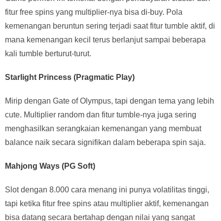
fitur free spins yang multiplier-nya bisa di-buy. Pola
kemenangan beruntun sering terjadi saat fitur tumble aktif, di
mana kemenangan kecil terus berlanjut sampai beberapa
kali tumble berturut-turut.
Starlight Princess (Pragmatic Play)
Mirip dengan Gate of Olympus, tapi dengan tema yang lebih
cute. Multiplier random dan fitur tumble-nya juga sering
menghasilkan serangkaian kemenangan yang membuat
balance naik secara signifikan dalam beberapa spin saja.
Mahjong Ways (PG Soft)
Slot dengan 8.000 cara menang ini punya volatilitas tinggi,
tapi ketika fitur free spins atau multiplier aktif, kemenangan
bisa datang secara bertahap dengan nilai yang sangat