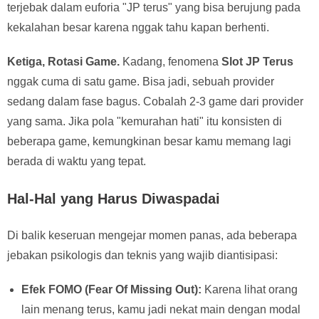
terjebak dalam euforia "JP terus" yang bisa berujung pada
kekalahan besar karena nggak tahu kapan berhenti.
Ketiga, Rotasi Game.
Kadang, fenomena
Slot JP Terus
nggak cuma di satu game. Bisa jadi, sebuah provider
sedang dalam fase bagus. Cobalah 2-3 game dari provider
yang sama. Jika pola "kemurahan hati" itu konsisten di
beberapa game, kemungkinan besar kamu memang lagi
berada di waktu yang tepat.
Hal-Hal yang Harus Diwaspadai
Di balik keseruan mengejar momen panas, ada beberapa
jebakan psikologis dan teknis yang wajib diantisipasi:
Efek FOMO (Fear Of Missing Out):
Karena lihat orang
lain menang terus, kamu jadi nekat main dengan modal