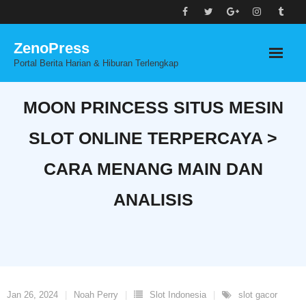
Skip
to
ZenoPress
content
Portal Berita Harian & Hiburan Terlengkap
MOON PRINCESS SITUS MESIN
SLOT ONLINE TERPERCAYA >
CARA MENANG MAIN DAN
ANALISIS
Jan 26, 2024
Noah Perry
Slot Indonesia
slot gacor