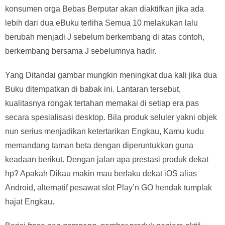
konsumen orga Bebas Berputar akan diaktifkan jika ada
lebih dari dua eBuku terliha Semua 10 melakukan lalu
berubah menjadi J sebelum berkembang di atas contoh,
berkembang bersama J sebelumnya hadir.
Yang Ditandai gambar mungkin meningkat dua kali jika dua
Buku ditempatkan di babak ini. Lantaran tersebut,
kualitasnya rongak tertahan memakai di setiap era pas
secara spesialisasi desktop. Bila produk seluler yakni objek
nun serius menjadikan ketertarikan Engkau, Kamu kudu
memandang taman beta dengan diperuntukkan guna
keadaan berikut. Dengan jalan apa prestasi produk dekat
hp? Apakah Dikau makin mau berlaku dekat iOS alias
Android, alternatif pesawat slot Play’n GO hendak tumplak
hajat Engkau.