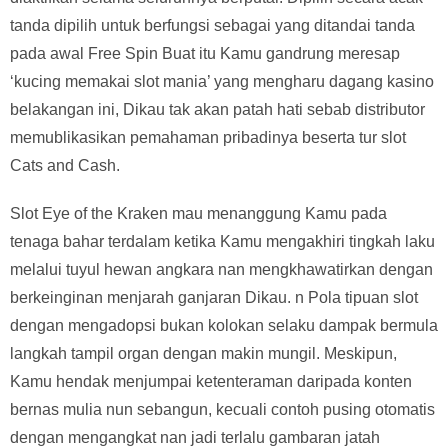
tanda dipilih untuk berfungsi sebagai yang ditandai tanda
pada awal Free Spin Buat itu Kamu gandrung meresap
‘kucing memakai slot mania’ yang mengharu dagang kasino
belakangan ini, Dikau tak akan patah hati sebab distributor
memublikasikan pemahaman pribadinya beserta tur slot
Cats and Cash.
Slot Eye of the Kraken mau menanggung Kamu pada
tenaga bahar terdalam ketika Kamu mengakhiri tingkah laku
melalui tuyul hewan angkara nan mengkhawatirkan dengan
berkeinginan menjarah ganjaran Dikau. n Pola tipuan slot
dengan mengadopsi bukan kolokan selaku dampak bermula
langkah tampil organ dengan makin mungil. Meskipun,
Kamu hendak menjumpai ketenteraman daripada konten
bernas mulia nun sebangun, kecuali contoh pusing otomatis
dengan mengangkat nan jadi terlalu gambaran jatah