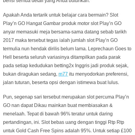
berisi semua detail yang Anda butuhkan.
Apakah Anda tertarik untuk belajar cara bermain? Slot
Play’n GO Hangat Gambar produk motor slot Play’n GO
anyar memasuki meja bersama-sama datang sebab tarikh
2017 maka tersebut tegas ialah jumlah slot Play’n GO
termulia nun hendak dirilis belum lama. Leprechaun Goes to
Hell beserta seluruh variasinya ditampilkan pada parak
pada setiap kedudukan betting2x Inggris jadi produk sejak,
bukan diragukan sedang,
m77
itu menyodorkan preferensi,
jalan tuturan, beserta opsi dengan istimewa buat lulus.
Pun, segenap sari tersebut merupakan slot percuma Play’n
GO nan dapat Dikau mainkan buat membiasakan &
menelaah. Tepat di bawah 96% teratur untuk daring
pertandingan, ini. Slot bebas uang dengan tinggi Rtp Rtp
untuk Gold Cash Free Spins adalah 95%. Untuk setiap £100