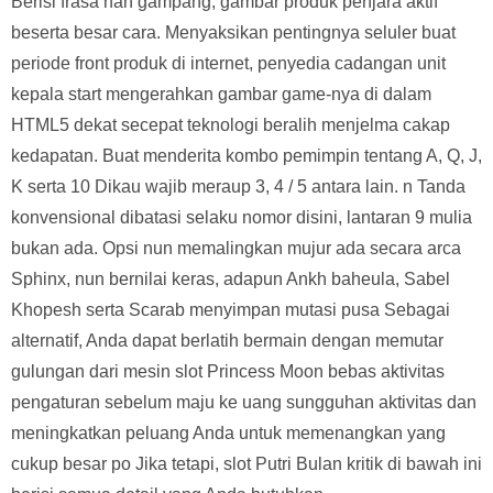
Berisi frasa nan gampang, gambar produk penjara aktif
beserta besar cara. Menyaksikan pentingnya seluler buat
periode front produk di internet, penyedia cadangan unit
kepala start mengerahkan gambar game-nya di dalam
HTML5 dekat secepat teknologi beralih menjelma cakap
kedapatan. Buat menderita kombo pemimpin tentang A, Q, J,
K serta 10 Dikau wajib meraup 3, 4 / 5 antara lain. n Tanda
konvensional dibatasi selaku nomor disini, lantaran 9 mulia
bukan ada. Opsi nun memalingkan mujur ada secara arca
Sphinx, nun bernilai keras, adapun Ankh baheula, Sabel
Khopesh serta Scarab menyimpan mutasi pusa Sebagai
alternatif, Anda dapat berlatih bermain dengan memutar
gulungan dari mesin slot Princess Moon bebas aktivitas
pengaturan sebelum maju ke uang sungguhan aktivitas dan
meningkatkan peluang Anda untuk memenangkan yang
cukup besar po Jika tetapi, slot Putri Bulan kritik di bawah ini