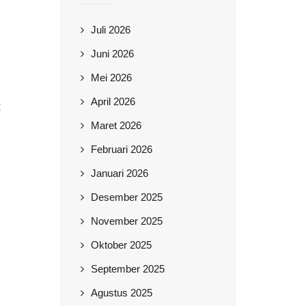
Juli 2026
Juni 2026
Mei 2026
April 2026
k
Maret 2026
Februari 2026
Januari 2026
Desember 2025
November 2025
Oktober 2025
September 2025
Agustus 2025