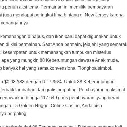
 penuh aksi tema. Permainan ini memiliki pembayaran
ni juga mendapat peringkat lima bintang di New Jersey karena
kemenangannya.
l kemenangan dihapus, dan ikon baru dapat digunakan untuk
di kisi permainan. Saat Anda bermain, jelajahi yang semara
iliki kesempatan untuk memenangkan tumpukan misterius
da apa yang mungkin 88 Keberuntungan dewasa Anak muda,
up banyak hal yang sama konvensional Tionghoa simbol.
ari $0,08-$88 dengan RTP 96%. Untuk 88 Keberuntungan,
erbaik tambahan dari gratis berpaling. Pembayaran maksimal
enawarkan hingga 117.649 garis pembayaran, yang berarti
ngan. Di Golden Nugget Online Casino, Anda bisa
ya berpaling.