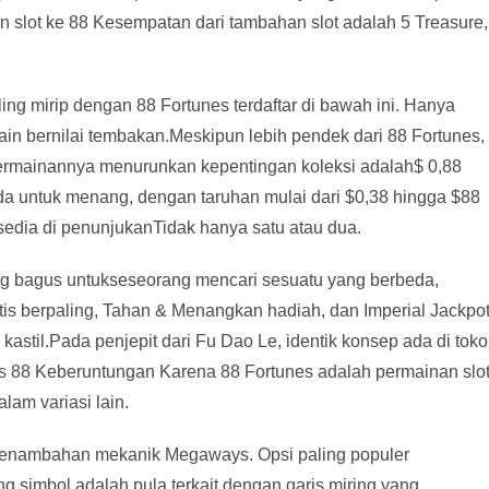
sin slot ke 88 Kesempatan dari tambahan slot adalah 5 Treasure,
ng mirip dengan 88 Fortunes terdaftar di bawah ini. Hanya
ain bernilai tembakan.Meskipun lebih pendek dari 88 Fortunes,
. Permainannya menurunkan kepentingan koleksi adalah$ 0,88
da untuk menang, dengan taruhan mulai dari $0,38 hingga $88
sedia di penunjukanTidak hanya satu atau dua.
g bagus untukseseorang mencari sesuatu yang berbeda,
atis berpaling, Tahan & Menangkan hadiah, dan Imperial Jackpo
til.Pada penjepit dari Fu Dao Le, identik konsep ada di toko
s 88 Keberuntungan Karena 88 Fortunes adalah permainan slo
lam variasi lain.
 penambahan mekanik Megaways. Opsi paling populer
imbol adalah pula terkait dengan garis miring yang