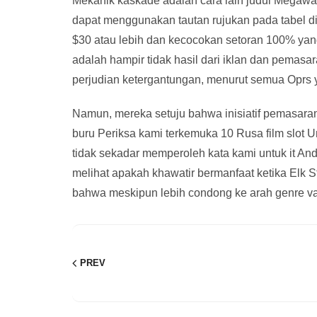
Mekanik kaskade adalah cara lain judul Megaway
dapat menggunakan tautan rujukan pada tabel di
$30 atau lebih dan kecocokan setoran 100% ya
adalah hampir tidak hasil dari iklan dan pemas
perjudian ketergantungan, menurut semua Oprs
Namun, mereka setuju bahwa inisiatif pemasara
buru Periksa kami terkemuka 10 Rusa film slot U
tidak sekadar memperoleh kata kami untuk it 
melihat apakah khawatir bermanfaat ketika Elk 
bahwa meskipun lebih condong ke arah genre vari
PREV