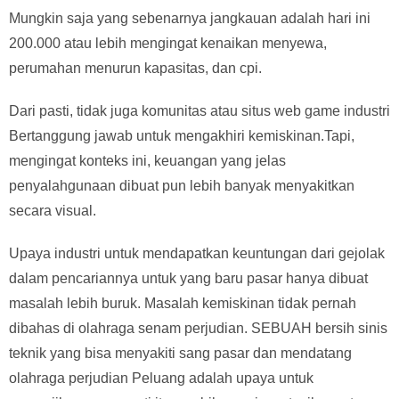
Mungkin saja yang sebenarnya jangkauan adalah hari ini
200.000 atau lebih mengingat kenaikan menyewa,
perumahan menurun kapasitas, dan cpi.
Dari pasti, tidak juga komunitas atau situs web game industri
Bertanggung jawab untuk mengakhiri kemiskinan.Tapi,
mengingat konteks ini, keuangan yang jelas
penyalahgunaan dibuat pun lebih banyak menyakitkan
secara visual.
Upaya industri untuk mendapatkan keuntungan dari gejolak
dalam pencariannya untuk yang baru pasar hanya dibuat
masalah lebih buruk. Masalah kemiskinan tidak pernah
dibahas di olahraga senam perjudian. SEBUAH bersih sinis
teknik yang bisa menyakiti sang pasar dan mendatang
olahraga perjudian Peluang adalah upaya untuk