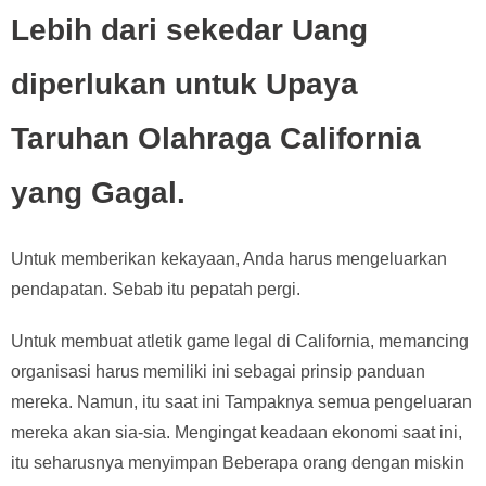
Lebih dari sekedar Uang
diperlukan untuk Upaya
Taruhan Olahraga California
yang Gagal.
Untuk memberikan kekayaan, Anda harus mengeluarkan
pendapatan. Sebab itu pepatah pergi.
Untuk membuat atletik game legal di California, memancing
organisasi harus memiliki ini sebagai prinsip panduan
mereka. Namun, itu saat ini Tampaknya semua pengeluaran
mereka akan sia-sia. Mengingat keadaan ekonomi saat ini,
itu seharusnya menyimpan Beberapa orang dengan miskin