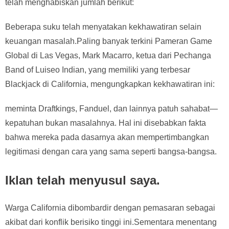
telah menghabiskan jumlah berikut:
Beberapa suku telah menyatakan kekhawatiran selain
keuangan masalah.Paling banyak terkini Pameran Game
Global di Las Vegas, Mark Macarro, ketua dari Pechanga
Band of Luiseo Indian, yang memiliki yang terbesar
Blackjack di California, mengungkapkan kekhawatiran ini:
meminta Draftkings, Fanduel, dan lainnya patuh sahabat—
kepatuhan bukan masalahnya. Hal ini disebabkan fakta
bahwa mereka pada dasarnya akan mempertimbangkan
legitimasi dengan cara yang sama seperti bangsa-bangsa.
Iklan telah menyusul saya.
Warga California dibombardir dengan pemasaran sebagai
akibat dari konflik berisiko tinggi ini.Sementara menentang