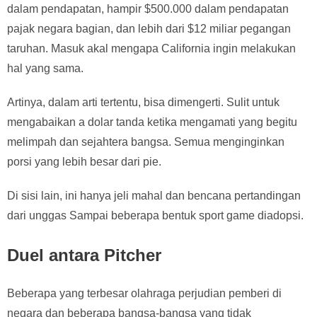
dalam pendapatan, hampir $500.000 dalam pendapatan
pajak negara bagian, dan lebih dari $12 miliar pegangan
taruhan. Masuk akal mengapa California ingin melakukan
hal yang sama.
Artinya, dalam arti tertentu, bisa dimengerti. Sulit untuk
mengabaikan a dolar tanda ketika mengamati yang begitu
melimpah dan sejahtera bangsa. Semua menginginkan
porsi yang lebih besar dari pie.
Di sisi lain, ini hanya jeli mahal dan bencana pertandingan
dari unggas Sampai beberapa bentuk sport game diadopsi.
Duel antara Pitcher
Beberapa yang terbesar olahraga perjudian pemberi di
negara dan beberapa bangsa-bangsa yang tidak