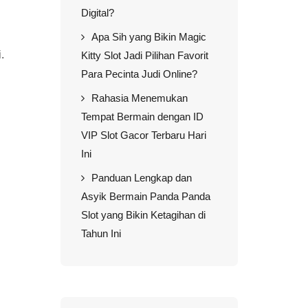
Digital?
Apa Sih yang Bikin Magic
.
Kitty Slot Jadi Pilihan Favorit
Para Pecinta Judi Online?
Rahasia Menemukan
Tempat Bermain dengan ID
VIP Slot Gacor Terbaru Hari
Ini
Panduan Lengkap dan
Asyik Bermain Panda Panda
Slot yang Bikin Ketagihan di
Tahun Ini