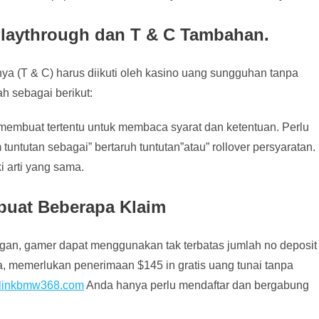
Playthrough dan T & C Tambahan.
ya (T & C) harus diikuti oleh kasino uang sungguhan tanpa
h sebagai berikut:
embuat tertentu untuk membaca syarat dan ketentuan. Perlu
untutan sebagai” bertaruh tuntutan”atau” rollover persyaratan.
i arti yang sama.
buat Beberapa Klaim
gan, gamer dapat menggunakan tak terbatas jumlah no deposit
, memerlukan penerimaan $145 in gratis uang tunai tanpa
linkbmw368.com
Anda hanya perlu mendaftar dan bergabung