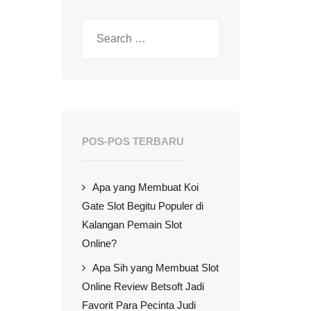
POS-POS TERBARU
Apa yang Membuat Koi
Gate Slot Begitu Populer di
Kalangan Pemain Slot
Online?
Apa Sih yang Membuat Slot
Online Review Betsoft Jadi
Favorit Para Pecinta Judi