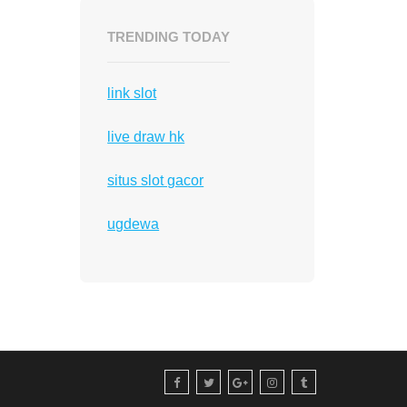
TRENDING TODAY
link slot
live draw hk
situs slot gacor
ugdewa