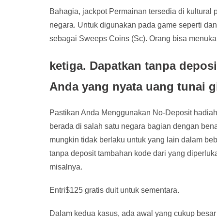
Bahagia, jackpot Permainan tersedia di kultural
negara. Untuk digunakan pada game seperti dan, s
sebagai Sweeps Coins (Sc). Orang bisa menukar
ketiga. Dapatkan tanpa depos
Anda yang nyata uang tunai g
Pastikan Anda Menggunakan No-Deposit hadiah 
berada di salah satu negara bagian dengan bena
mungkin tidak berlaku untuk yang lain dalam be
tanpa deposit tambahan kode dari yang diperluk
misalnya.
Entri$125 gratis duit untuk sementara.
Dalam kedua kasus, ada awal yang cukup besar 