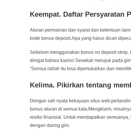
Keempat. Daftar Persyaratan 
Aturan permainan dan syarat dan ketentuan lainn
kode bonus deposit.Apa yang harus dicari dipeca
Sebelum menggunakan bonus no deposit skrip, m
diingat bahwa kasino Sesekali merujuk pada gim t
“Semua istilah itu bisa dipertukarkan dan memilik
Kelima. Pikirkan tentang mem
Dengan sah nyata kekayaan situs web pertandin
bonus aturan di semua kata.Mengklaim, misalnya
resiko finansial. Untuk mendapatkan semuanya,
dengan daring gim.