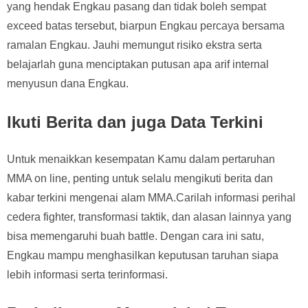
yang hendak Engkau pasang dan tidak boleh sempat
exceed batas tersebut, biarpun Engkau percaya bersama
ramalan Engkau. Jauhi memungut risiko ekstra serta
belajarlah guna menciptakan putusan apa arif internal
menyusun dana Engkau.
Ikuti Berita dan juga Data Terkini
Untuk menaikkan kesempatan Kamu dalam pertaruhan
MMA on line, penting untuk selalu mengikuti berita dan
kabar terkini mengenai alam MMA.Carilah informasi perihal
cedera fighter, transformasi taktik, dan alasan lainnya yang
bisa memengaruhi buah battle. Dengan cara ini satu,
Engkau mampu menghasilkan keputusan taruhan siapa
lebih informasi serta terinformasi.