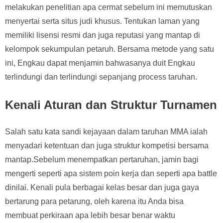
melakukan penelitian apa cermat sebelum ini memutuskan
menyertai serta situs judi khusus. Tentukan laman yang
memiliki lisensi resmi dan juga reputasi yang mantap di
kelompok sekumpulan petaruh. Bersama metode yang satu
ini, Engkau dapat menjamin bahwasanya duit Engkau
terlindungi dan terlindungi sepanjang process taruhan.
Kenali Aturan dan Struktur Turnamen
Salah satu kata sandi kejayaan dalam taruhan MMA ialah
menyadari ketentuan dan juga struktur kompetisi bersama
mantap.Sebelum menempatkan pertaruhan, jamin bagi
mengerti seperti apa sistem poin kerja dan seperti apa battle
dinilai. Kenali pula berbagai kelas besar dan juga gaya
bertarung para petarung, oleh karena itu Anda bisa
membuat perkiraan apa lebih besar benar waktu