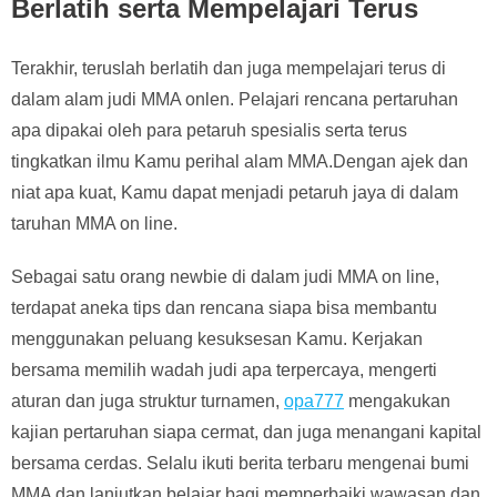
Berlatih serta Mempelajari Terus
Terakhir, teruslah berlatih dan juga mempelajari terus di
dalam alam judi MMA onlen. Pelajari rencana pertaruhan
apa dipakai oleh para petaruh spesialis serta terus
tingkatkan ilmu Kamu perihal alam MMA.Dengan ajek dan
niat apa kuat, Kamu dapat menjadi petaruh jaya di dalam
taruhan MMA on line.
Sebagai satu orang newbie di dalam judi MMA on line,
terdapat aneka tips dan rencana siapa bisa membantu
menggunakan peluang kesuksesan Kamu. Kerjakan
bersama memilih wadah judi apa terpercaya, mengerti
aturan dan juga struktur turnamen,
opa777
mengakukan
kajian pertaruhan siapa cermat, dan juga menangani kapital
bersama cerdas. Selalu ikuti berita terbaru mengenai bumi
MMA dan lanjutkan belajar bagi memperbaiki wawasan dan