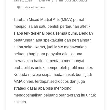
Jan 15, 2025
Noah Perry
Judi Slot Gacor
judi slot terbaru
Taruhan Mixed Martial Arts (MMA) pernah
menjadi salah satu bentuk pertaruhan atletik
siapa ter- terkenal pada semua bumi. Dengan
pertarungan apa spektakuler dan persaingan
siapa sekali keras, judi MMA menawarkan
peluang bagi para penyuka atletik guna
merasakan battle sementara mempunyai
probabilitas untuk memperoleh profit moneter.
Kepada newbie siapa muda masuk bumi judi
MMA onlen, terdapat sedikit tips dan juga
strategi dasar apa bisa menolong
mengoptimalkan peluang orang-orang itu untuk
sukses.