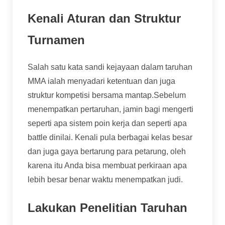
Kenali Aturan dan Struktur
Turnamen
Salah satu kata sandi kejayaan dalam taruhan
MMA ialah menyadari ketentuan dan juga
struktur kompetisi bersama mantap.Sebelum
menempatkan pertaruhan, jamin bagi mengerti
seperti apa sistem poin kerja dan seperti apa
battle dinilai. Kenali pula berbagai kelas besar
dan juga gaya bertarung para petarung, oleh
karena itu Anda bisa membuat perkiraan apa
lebih besar benar waktu menempatkan judi.
Lakukan Penelitian Taruhan