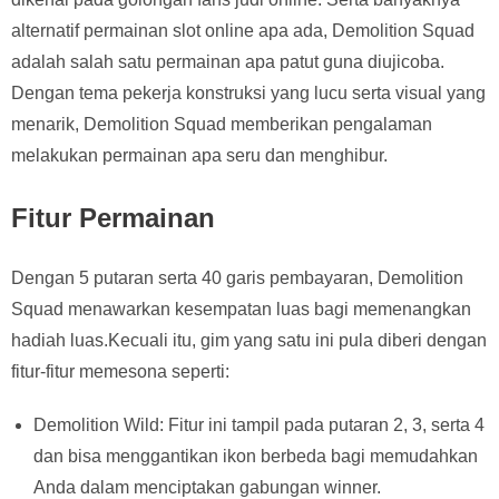
alternatif permainan slot online apa ada, Demolition Squad
adalah salah satu permainan apa patut guna diujicoba.
Dengan tema pekerja konstruksi yang lucu serta visual yang
menarik, Demolition Squad memberikan pengalaman
melakukan permainan apa seru dan menghibur.
Fitur Permainan
Dengan 5 putaran serta 40 garis pembayaran, Demolition
Squad menawarkan kesempatan luas bagi memenangkan
hadiah luas.Kecuali itu, gim yang satu ini pula diberi dengan
fitur-fitur memesona seperti:
Demolition Wild: Fitur ini tampil pada putaran 2, 3, serta 4
dan bisa menggantikan ikon berbeda bagi memudahkan
Anda dalam menciptakan gabungan winner.