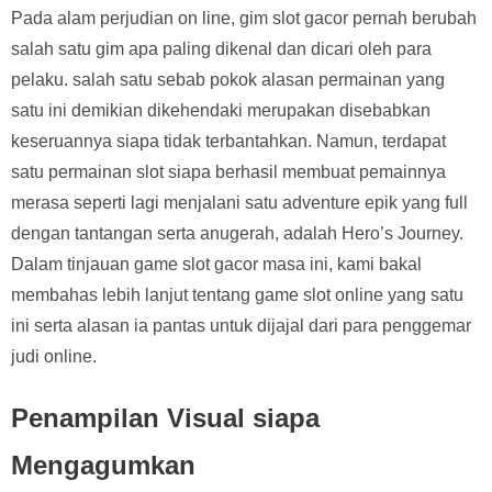
Pada alam perjudian on line, gim slot gacor pernah berubah
salah satu gim apa paling dikenal dan dicari oleh para
pelaku. salah satu sebab pokok alasan permainan yang
satu ini demikian dikehendaki merupakan disebabkan
keseruannya siapa tidak terbantahkan. Namun, terdapat
satu permainan slot siapa berhasil membuat pemainnya
merasa seperti lagi menjalani satu adventure epik yang full
dengan tantangan serta anugerah, adalah Hero’s Journey.
Dalam tinjauan game slot gacor masa ini, kami bakal
membahas lebih lanjut tentang game slot online yang satu
ini serta alasan ia pantas untuk dijajal dari para penggemar
judi online.
Penampilan Visual siapa
Mengagumkan