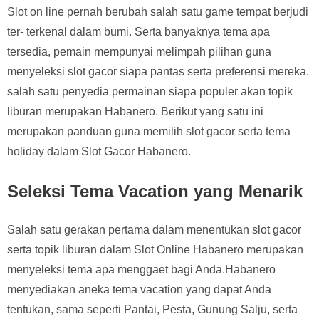
Slot on line pernah berubah salah satu game tempat berjudi
ter- terkenal dalam bumi. Serta banyaknya tema apa
tersedia, pemain mempunyai melimpah pilihan guna
menyeleksi slot gacor siapa pantas serta preferensi mereka.
salah satu penyedia permainan siapa populer akan topik
liburan merupakan Habanero. Berikut yang satu ini
merupakan panduan guna memilih slot gacor serta tema
holiday dalam Slot Gacor Habanero.
Seleksi Tema Vacation yang Menarik
Salah satu gerakan pertama dalam menentukan slot gacor
serta topik liburan dalam Slot Online Habanero merupakan
menyeleksi tema apa menggaet bagi Anda.Habanero
menyediakan aneka tema vacation yang dapat Anda
tentukan, sama seperti Pantai, Pesta, Gunung Salju, serta