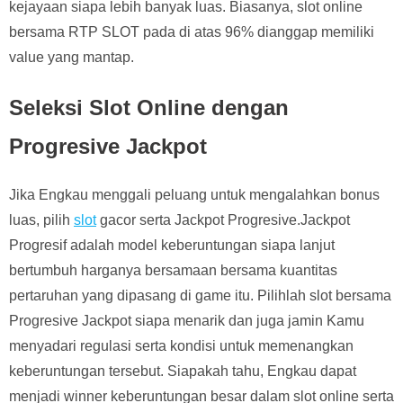
kejayaan siapa lebih banyak luas. Biasanya, slot online
bersama RTP SLOT pada di atas 96% dianggap memiliki
value yang mantap.
Seleksi Slot Online dengan
Progresive Jackpot
Jika Engkau menggali peluang untuk mengalahkan bonus
luas, pilih
slot
gacor serta Jackpot Progresive.Jackpot
Progresif adalah model keberuntungan siapa lanjut
bertumbuh harganya bersamaan bersama kuantitas
pertaruhan yang dipasang di game itu. Pilihlah slot bersama
Progresive Jackpot siapa menarik dan juga jamin Kamu
menyadari regulasi serta kondisi untuk memenangkan
keberuntungan tersebut. Siapakah tahu, Engkau dapat
menjadi winner keberuntungan besar dalam slot online serta