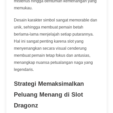
misterius hingga dentuman kemenangan yang
memukau.
Desain karakter simbol sangat memorable dan
unik, sehingga membuat pemain betah
berlama-lama menjelajah setiap putarannya.
Hal ini sangat penting karena slot yang
menyenangkan secara visual cenderung
membuat pemain tetap fokus dan antusias,
menangkap nuansa petualangan naga yang
legendaris.
Strategi Memaksimalkan
Peluang Menang di Slot
Dragonz