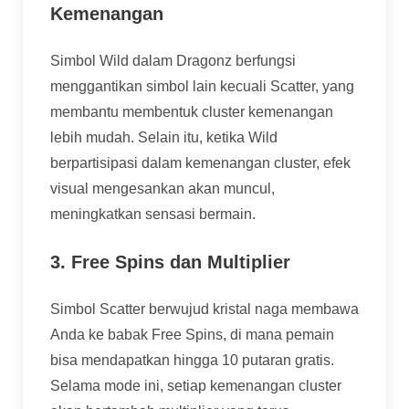
Kemenangan
Simbol Wild dalam Dragonz berfungsi
menggantikan simbol lain kecuali Scatter, yang
membantu membentuk cluster kemenangan
lebih mudah. Selain itu, ketika Wild
berpartisipasi dalam kemenangan cluster, efek
visual mengesankan akan muncul,
meningkatkan sensasi bermain.
3. Free Spins dan Multiplier
Simbol Scatter berwujud kristal naga membawa
Anda ke babak Free Spins, di mana pemain
bisa mendapatkan hingga 10 putaran gratis.
Selama mode ini, setiap kemenangan cluster