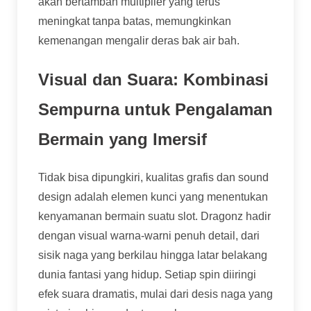
akan bertambah multiplier yang terus
meningkat tanpa batas, memungkinkan
kemenangan mengalir deras bak air bah.
Visual dan Suara: Kombinasi
Sempurna untuk Pengalaman
Bermain yang Imersif
Tidak bisa dipungkiri, kualitas grafis dan sound
design adalah elemen kunci yang menentukan
kenyamanan bermain suatu slot. Dragonz hadir
dengan visual warna-warni penuh detail, dari
sisik naga yang berkilau hingga latar belakang
dunia fantasi yang hidup. Setiap spin diiringi
efek suara dramatis, mulai dari desis naga yang