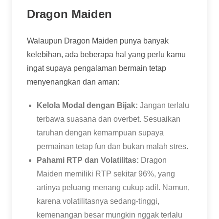
Dragon Maiden
Walaupun Dragon Maiden punya banyak
kelebihan, ada beberapa hal yang perlu kamu
ingat supaya pengalaman bermain tetap
menyenangkan dan aman:
Kelola Modal dengan Bijak:
Jangan terlalu
terbawa suasana dan overbet. Sesuaikan
taruhan dengan kemampuan supaya
permainan tetap fun dan bukan malah stres.
Pahami RTP dan Volatilitas:
Dragon
Maiden memiliki RTP sekitar 96%, yang
artinya peluang menang cukup adil. Namun,
karena volatilitasnya sedang-tinggi,
kemenangan besar mungkin nggak terlalu