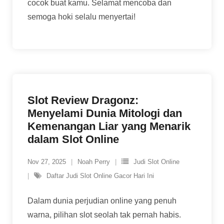
cocok buat kamu. Selamat mencoba dan
semoga hoki selalu menyertai!
Slot Review Dragonz:
Menyelami Dunia Mitologi dan
Kemenangan Liar yang Menarik
dalam Slot Online
Nov 27, 2025
Noah Perry
Judi Slot Online
Daftar Judi Slot Online Gacor Hari Ini
Dalam dunia perjudian online yang penuh
warna, pilihan slot seolah tak pernah habis.