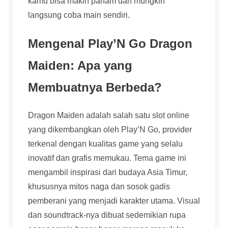
kamu bisa makin paham dan mungkin
langsung coba main sendiri.
Mengenal Play’N Go Dragon
Maiden: Apa yang
Membuatnya Berbeda?
Dragon Maiden adalah salah satu slot online
yang dikembangkan oleh Play’N Go, provider
terkenal dengan kualitas game yang selalu
inovatif dan grafis memukau. Tema game ini
mengambil inspirasi dari budaya Asia Timur,
khususnya mitos naga dan sosok gadis
pemberani yang menjadi karakter utama. Visual
dan soundtrack-nya dibuat sedemikian rupa