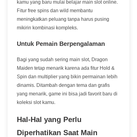
kamu yang baru mulai belajar main slot online.
Fitur free spins dan wild membantu
meningkatkan peluang tanpa harus pusing
mikirin kombinasi kompleks.
Untuk Pemain Berpengalaman
Bagi yang sudah sering main slot, Dragon
Maiden tetap menarik karena ada fitur Hold &
Spin dan multiplier yang bikin permainan lebih
dinamis. Ditambah dengan tema dan grafis
yang menarik, game ini bisa jadi favorit baru di
koleksi slot kamu.
Hal-Hal yang Perlu
Diperhatikan Saat Main