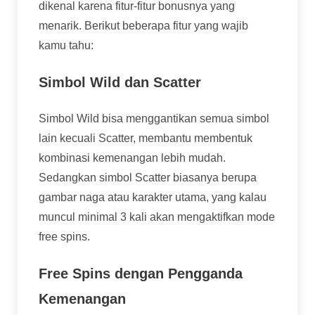
dikenal karena fitur-fitur bonusnya yang
menarik. Berikut beberapa fitur yang wajib
kamu tahu:
Simbol Wild dan Scatter
Simbol Wild bisa menggantikan semua simbol
lain kecuali Scatter, membantu membentuk
kombinasi kemenangan lebih mudah.
Sedangkan simbol Scatter biasanya berupa
gambar naga atau karakter utama, yang kalau
muncul minimal 3 kali akan mengaktifkan mode
free spins.
Free Spins dengan Pengganda
Kemenangan