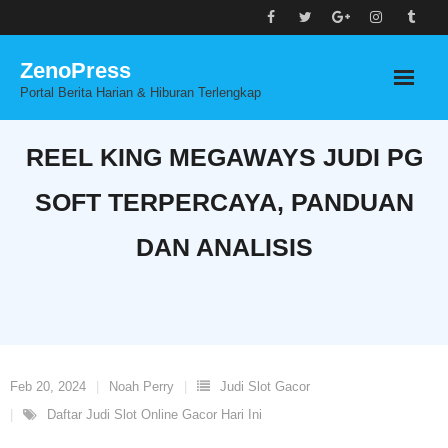
Skip
to
ZenoPress
content
Portal Berita Harian & Hiburan Terlengkap
REEL KING MEGAWAYS JUDI PG
SOFT TERPERCAYA, PANDUAN
DAN ANALISIS
Feb 20, 2024
Noah Perry
Judi Slot Gacor
Daftar Judi Slot Online Gacor Hari Ini