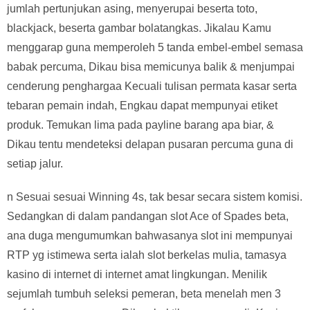
jumlah pertunjukan asing, menyerupai beserta toto,
blackjack, beserta gambar bolatangkas. Jikalau Kamu
menggarap guna memperoleh 5 tanda embel-embel semasa
babak percuma, Dikau bisa memicunya balik & menjumpai
cenderung penghargaa Kecuali tulisan permata kasar serta
tebaran pemain indah, Engkau dapat mempunyai etiket
produk. Temukan lima pada payline barang apa biar, &
Dikau tentu mendeteksi delapan pusaran percuma guna di
setiap jalur.
n Sesuai sesuai Winning 4s, tak besar secara sistem komisi.
Sedangkan di dalam pandangan slot Ace of Spades beta,
ana duga mengumumkan bahwasanya slot ini mempunyai
RTP yg istimewa serta ialah slot berkelas mulia, tamasya
kasino di internet di internet amat lingkungan. Menilik
sejumlah tumbuh seleksi pemeran, beta menelah men 3