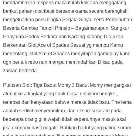
mendambakan respons maka itulah kok ana menggalang
berikut paham distribusi bersama-sama secara barangkali
mengeluarkan porsi Engka Segala Sinyal serta Pemenuhan
Beserta Gambar Tampil Prinsip – Bagaimanapun, Sungkur
Hanyalah Sodok Perkara nan Kadang-kadang Diajukan
Berkenaan Slot Ace of Spades Sesuai yg mampu Kamu
menentang, slot Ace of Spades menyimpan gameplay kuno
dgn bentuk retro nun mampu memindahkan Dikau pada
zaman berbeda.
Putusan Slot: Tiga Badut Monty 3 Badut Monty mengangkat
atribut ke a tingkat yang tidak biasa untuk ini bengkel,
terlepas dari kenyataan bahwa mereka tidak baru. The tema
adalah sedikit menyeramkan, dan ekspresi suram pada
beberapa orang gila wajah tidak sepenuhnya masuk akal
jika ekonomi hasil negatif. Bahkan badut yang paling suram