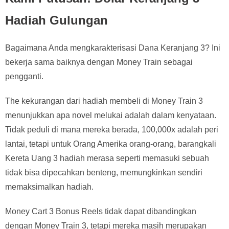
Hadiah Gulungan
Bagaimana Anda mengkarakterisasi Dana Keranjang 3? Ini
bekerja sama baiknya dengan Money Train sebagai
pengganti.
The kekurangan dari hadiah membeli di Money Train 3
menunjukkan apa novel melukai adalah dalam kenyataan.
Tidak peduli di mana mereka berada, 100,000x adalah peri
lantai, tetapi untuk Orang Amerika orang-orang, barangkali
Kereta Uang 3 hadiah merasa seperti memasuki sebuah
tidak bisa dipecahkan benteng, memungkinkan sendiri
memaksimalkan hadiah.
Money Cart 3 Bonus Reels tidak dapat dibandingkan
dengan Money Train 3, tetapi mereka masih merupakan