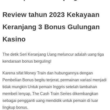
Review tahun 2023 Kekayaan
Keranjang 3 Bonus Gulungan
Kasino
The detik Seri Keranjang Uang meluncur adalah uang tiga
kendaraan bonus berguling!
Karena sifat Money Train dan hubungannya dengan
Pembelian Bonus begitu terjerat, permainan variasi menjadi
tidak mungkin Untuk pemain Inggris setelah tambahan
membeli lenyap, The Cash Train Series dikembangkan
sebagai pengganti uang mendidik untuk pemain di luar
lingkup bonus.