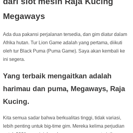
dari slot mesin Raja Kucing
Megaways
Ada dua pakansi perjalanan tersedia, dan gim diatur dalam
Afrika hutan. Tur Lion Game adalah yang pertama, diikuti
oleh tur Black Puma (Puma Game). Saya akan kembali ke
ini segera.
Yang terbaik mengaitkan adalah
harimau dan puma, Megaways, Raja
Kucing.
Kita semua sadar bahwa berkualitas tinggi, tidak variasi,
lebih penting untuk big-time gim. Mereka kelima perjudian