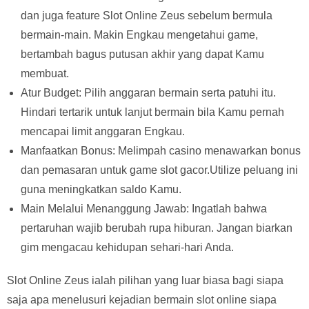
dan juga feature Slot Online Zeus sebelum bermula
bermain-main. Makin Engkau mengetahui game,
bertambah bagus putusan akhir yang dapat Kamu
membuat.
Atur Budget: Pilih anggaran bermain serta patuhi itu.
Hindari tertarik untuk lanjut bermain bila Kamu pernah
mencapai limit anggaran Engkau.
Manfaatkan Bonus: Melimpah casino menawarkan bonus
dan pemasaran untuk game slot gacor.Utilize peluang ini
guna meningkatkan saldo Kamu.
Main Melalui Menanggung Jawab: Ingatlah bahwa
pertaruhan wajib berubah rupa hiburan. Jangan biarkan
gim mengacau kehidupan sehari-hari Anda.
Slot Online Zeus ialah pilihan yang luar biasa bagi siapa
saja apa menelusuri kejadian bermain slot online siapa