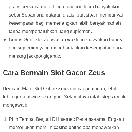
gratis bersama meraih tiga maupun lebih banyak ikon
sebar.Sepanjang putaran gratis, partisipan mempunyai
kesempatan bagi memenangkan lebih banyak hadiah
tanpa mempertaruhkan uang suplemen.
Bonus Gim: Slot Zeus acap waktu menawarkan bonus
gim suplemen yang menghadiahkan kesempatan guna
menang jackpot gigantic.
Cara Bermain Slot Gacor Zeus
Bermain-Main Slot Online Zeus memadai mudah, lebih-
lebih guna novice sekalipun. Selanjutnya ialah steps untuk
mengawali:
Pilih Tempat Berjudi Di Internet: Pertama-tama, Engkau
memerlukan memilih casino online apa menawarkan