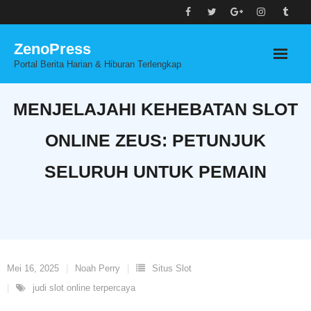
Skip
to
ZenoPress
content
Portal Berita Harian & Hiburan Terlengkap
MENJELAJAHI KEHEBATAN SLOT
ONLINE ZEUS: PETUNJUK
SELURUH UNTUK PEMAIN
Mei 16, 2025
Noah Perry
Situs Slot
judi slot online terpercaya