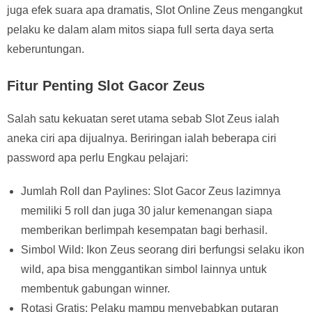
juga efek suara apa dramatis, Slot Online Zeus mengangkut
pelaku ke dalam alam mitos siapa full serta daya serta
keberuntungan.
Fitur Penting Slot Gacor Zeus
Salah satu kekuatan seret utama sebab Slot Zeus ialah
aneka ciri apa dijualnya. Beriringan ialah beberapa ciri
password apa perlu Engkau pelajari:
Jumlah Roll dan Paylines: Slot Gacor Zeus lazimnya
memiliki 5 roll dan juga 30 jalur kemenangan siapa
memberikan berlimpah kesempatan bagi berhasil.
Simbol Wild: Ikon Zeus seorang diri berfungsi selaku ikon
wild, apa bisa menggantikan simbol lainnya untuk
membentuk gabungan winner.
Rotasi Gratis: Pelaku mampu menyebabkan putaran