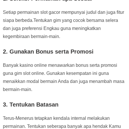
Setiap permainan slot gacor mempunyai judul dan juga fitur
siapa berbeda.Tentukan gim yang cocok bersama selera
dan juga preferensi Engkau guna meningkatkan
kegembiraan bermain-main.
2. Gunakan Bonus serta Promosi
Banyak kasino online menawarkan bonus serta promosi
guna gim slot online. Gunakan kesempatan ini guna
menaikkan modal bermain Anda dan juga menambah masa
bermain-main.
3. Tentukan Batasan
Terus-Menerus tetapkan kendala internal melakukan
permainan. Tentukan seberapa banyak apa hendak Kamu