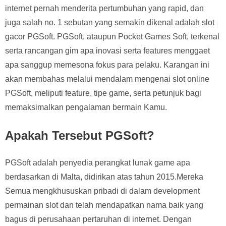
internet pernah menderita pertumbuhan yang rapid, dan
juga salah no. 1 sebutan yang semakin dikenal adalah slot
gacor PGSoft. PGSoft, ataupun Pocket Games Soft, terkenal
serta rancangan gim apa inovasi serta features menggaet
apa sanggup memesona fokus para pelaku. Karangan ini
akan membahas melalui mendalam mengenai slot online
PGSoft, meliputi feature, tipe game, serta petunjuk bagi
memaksimalkan pengalaman bermain Kamu.
Apakah Tersebut PGSoft?
PGSoft adalah penyedia perangkat lunak game apa
berdasarkan di Malta, didirikan atas tahun 2015.Mereka
Semua mengkhususkan pribadi di dalam development
permainan slot dan telah mendapatkan nama baik yang
bagus di perusahaan pertaruhan di internet. Dengan