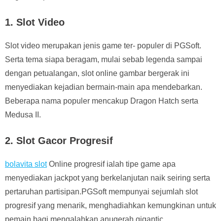
1. Slot Video
Slot video merupakan jenis game ter- populer di PGSoft.
Serta tema siapa beragam, mulai sebab legenda sampai
dengan petualangan, slot online gambar bergerak ini
menyediakan kejadian bermain-main apa mendebarkan.
Beberapa nama populer mencakup Dragon Hatch serta
Medusa II.
2. Slot Gacor Progresif
bolavita slot
Online progresif ialah tipe game apa
menyediakan jackpot yang berkelanjutan naik seiring serta
pertaruhan partisipan.PGSoft mempunyai sejumlah slot
progresif yang menarik, menghadiahkan kemungkinan untuk
pemain bagi mengalahkan anugerah gigantic.