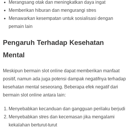
Merangsang otak dan meningkatkan daya ingat
Memberikan hiburan dan mengurangi stres
Menawarkan kesempatan untuk sosialisasi dengan
pemain lain
Pengaruh Terhadap Kesehatan
Mental
Meskipun bermain slot online dapat memberikan manfaat
positif, namun ada juga potensi dampak negatifnya terhadap
kesehatan mental seseorang. Beberapa efek negatif dari
bermain slot online antara lain:
Menyebabkan kecanduan dan gangguan perilaku berjudi
Menyebabkan stres dan kecemasan jika mengalami
kekalahan berturut-turut