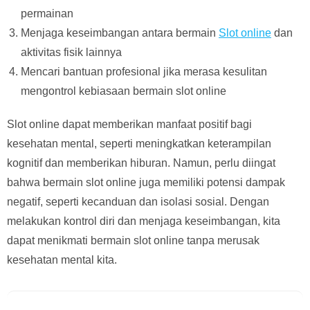
permainan
Menjaga keseimbangan antara bermain
Slot online
dan
aktivitas fisik lainnya
Mencari bantuan profesional jika merasa kesulitan
mengontrol kebiasaan bermain slot online
Slot online dapat memberikan manfaat positif bagi
kesehatan mental, seperti meningkatkan keterampilan
kognitif dan memberikan hiburan. Namun, perlu diingat
bahwa bermain slot online juga memiliki potensi dampak
negatif, seperti kecanduan dan isolasi sosial. Dengan
melakukan kontrol diri dan menjaga keseimbangan, kita
dapat menikmati bermain slot online tanpa merusak
kesehatan mental kita.