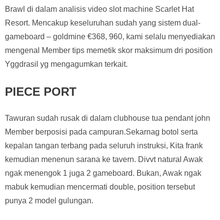
Brawl di dalam analisis video slot machine Scarlet Hat
Resort. Mencakup keseluruhan sudah yang sistem dual-
gameboard – goldmine €368, 960, kami selalu menyediakan
mengenal Member tips memetik skor maksimum dri position
Yggdrasil yg mengagumkan terkait.
PIECE PORT
Tawuran sudah rusak di dalam clubhouse tua pendant john
Member berposisi pada campuran.Sekarnag botol serta
kepalan tangan terbang pada seluruh instruksi, Kita frank
kemudian menenun sarana ke tavern. Divvt natural Awak
ngak menengok 1 juga 2 gameboard. Bukan, Awak ngak
mabuk kemudian mencermati double, position tersebut
punya 2 model gulungan.