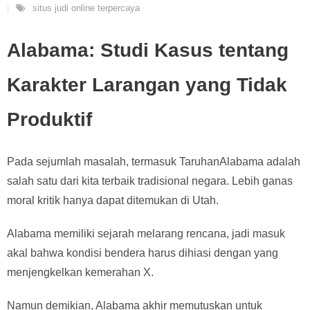
situs judi online terpercaya
Alabama: Studi Kasus tentang
Karakter Larangan yang Tidak
Produktif
Pada sejumlah masalah, termasuk TaruhanAlabama adalah
salah satu dari kita terbaik tradisional negara. Lebih ganas
moral kritik hanya dapat ditemukan di Utah.
Alabama memiliki sejarah melarang rencana, jadi masuk
akal bahwa kondisi bendera harus dihiasi dengan yang
menjengkelkan kemerahan X.
Namun demikian, Alabama akhir memutuskan untuk