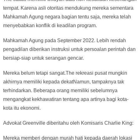
tempat. Karena asli otoritas mendukung mereka sementara
Mahkamah Agung negara bagian tentu saja, mereka telah
menyebabkan konflik di keadilan program.
Mahkamah Agung pada September 2022. Lebih rendah
pengadilan diberikan instruksi untuk persoalan perintah dan
bersiap-siap untuk serangan gencar.
Mereka belum tetapi sangat.The rekreasi pusat mungkin
akhirnya memiliki kepada dekatNamun, tampaknya tak
terhindarkan. Beberapa orang memiliki sebelumnya
mengangkat kekhawatiran tentang apa artinya bagi kota-
kota itu ekonomi.
Advokat Greenville diberitahu oleh Komisaris Charlie King:
Mereka memberi dengan murah hati kepada daerah lokasi