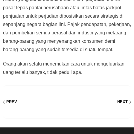
pasar lepas pantai perusahaan atau lintas batas jackpot
penjualan untuk perjudian diposisikan secara strategis di
sepanjang negara bagian lini. Pajak pendapatan, pekerjaan,
dan pembelian semua berasal dari industri yang melarang
barang-barang yang menyenangkan konsumen demi
barang-barang yang sudah tersedia di suatu tempat.
Orang akan selalu menemukan cara untuk mengeluarkan
uang terlalu banyak, tidak peduli apa.
PREV
NEXT