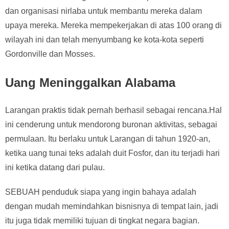
dan organisasi nirlaba untuk membantu mereka dalam
upaya mereka. Mereka mempekerjakan di atas 100 orang di
wilayah ini dan telah menyumbang ke kota-kota seperti
Gordonville dan Mosses.
Uang Meninggalkan Alabama
Larangan praktis tidak pernah berhasil sebagai rencana.Hal
ini cenderung untuk mendorong buronan aktivitas, sebagai
permulaan. Itu berlaku untuk Larangan di tahun 1920-an,
ketika uang tunai teks adalah duit Fosfor, dan itu terjadi hari
ini ketika datang dari pulau.
SEBUAH penduduk siapa yang ingin bahaya adalah
dengan mudah memindahkan bisnisnya di tempat lain, jadi
itu juga tidak memiliki tujuan di tingkat negara bagian.