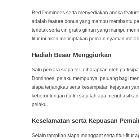
Red Dominoes serta menyediakan aneka feature
adalah feature bonus yang mampu membantu pemai
terletak serta ciri gratis giliran yang mampu 
fitur ini akan menciptakan pemain nyaman mela
Hadiah Besar Menggiurkan
Satu perkara siapa ter- diharapkan oleh partisi
Dominoes, pelaku mempunyai peluang bagi men
siapa terjangkau serta kesempatan kejayaan yan
keberuntungan itu.Ini satu lah apa menghasilkan
pelaku.
Keselamatan serta Kepuasan Pemai
Selain tampilan siapa menggaet serta fitur-fit