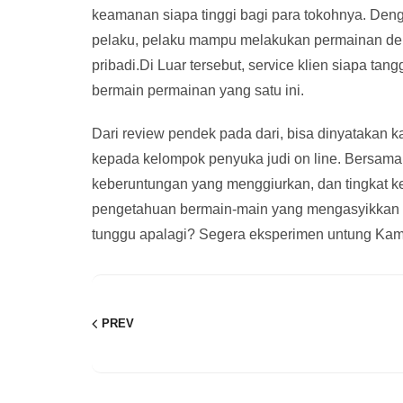
keamanan siapa tinggi bagi para tokohnya. De
pelaku, pelaku mampu melakukan permainan deng
pribadi.Di Luar tersebut, service klien siapa t
bermain permainan yang satu ini.
Dari review pendek pada dari, bisa dinyatakan k
kepada kelompok penyuka judi on line. Bersama 
keberuntungan yang menggiurkan, dan tingkat k
pengetahuan bermain-main yang mengasyikkan 
tunggu apalagi? Segera eksperimen untung Kam
PREV