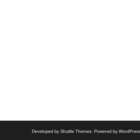
Developed by
Shuttle Themes
. Powered by
WordPres