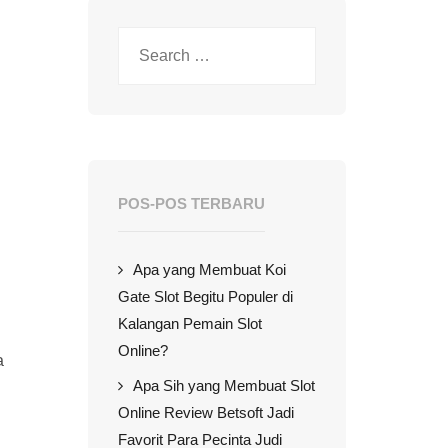
POS-POS TERBARU
Apa yang Membuat Koi
Gate Slot Begitu Populer di
Kalangan Pemain Slot
Online?
a
Apa Sih yang Membuat Slot
Online Review Betsoft Jadi
Favorit Para Pecinta Judi