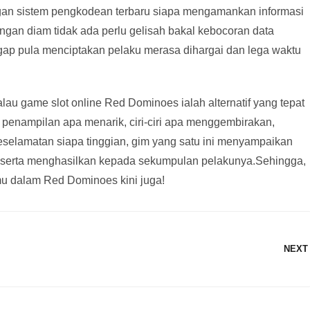
ngan sistem pengkodean terbaru siapa mengamankan informasi
an diam tidak ada perlu gelisah bakal kebocoran data
anggap pula menciptakan pelaku merasa dihargai dan lega waktu
alau game slot online Red Dominoes ialah alternatif yang tepat
penampilan apa menarik, ciri-ciri apa menggembirakan,
eselamatan siapa tinggian, gim yang satu ini menyampaikan
serta menghasilkan kepada sekumpulan pelakunya.Sehingga,
u dalam Red Dominoes kini juga!
NEXT