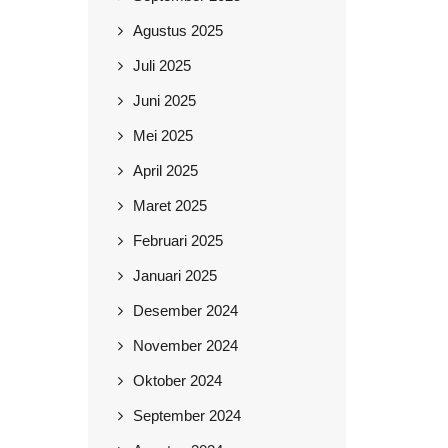
Agustus 2025
Juli 2025
Juni 2025
Mei 2025
April 2025
Maret 2025
Februari 2025
Januari 2025
Desember 2024
November 2024
Oktober 2024
September 2024