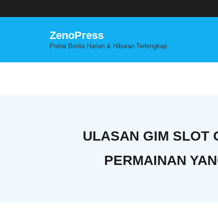
Skip
to
content
ZenoPress
Portal Berita Harian & Hiburan Terlengkap
ULASAN GIM SLOT
PERMAINAN YA