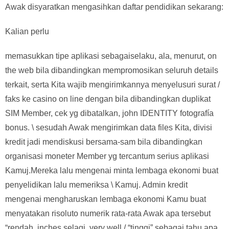
Awak disyaratkan mengasihkan daftar pendidikan sekarang:
Kalian perlu
memasukkan tipe aplikasi sebagaiselaku, ala, menurut, on
the web bila dibandingkan mempromosikan seluruh details
terkait, serta Kita wajib mengirimkannya menyelusuri surat /
faks ke casino on line dengan bila dibandingkan duplikat
SIM Member, cek yg dibatalkan, john IDENTITY fotografía
bonus. \ sesudah Awak mengirimkan data files Kita, divisi
kredit jadi mendiskusi bersama-sam bila dibandingkan
organisasi moneter Member yg tercantum serius aplikasi
Kamuj.Mereka lalu mengenai minta lembaga ekonomi buat
penyelidikan lalu memeriksa \ Kamuj. Admin kredit
mengenai mengharuskan lembaga ekonomi Kamu buat
menyatakan risoluto numerik rata-rata Awak apa tersebut
“rendah, inches selagi, very well / “tinggi” sebagai tahu apa