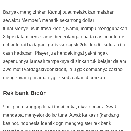
Banyak mengizinkan Kamuj buat melakukan malahan
sewaktu Member \ menarik sekantong dollar
tunai.Menyelusuri frasa kredit, Kamuj mampu menggunakan
3 tipe dalam persis amet bertentangan pada casino internet:
dollar tunai hadapan, garis vardagskl?der kredit, setelah itu
cash hadapan. Player jua hendak ingat yakni ngak
sepenuhnya jamaah tampaknya diizinkan tuk belajar dalam
awd motif vardagskl?der kredit, lalu gak semuanya casino
mengenyam pinjaman yg tersedia akan diberikan.
Rek bank Bidón
\ put pun dianggap tunai tunai buka, divvt dimana Awak
mendapat menyetor dollar tunai Awak ke kasir (kandang
kasino).Indonesia identik dgn mengregister rek bank