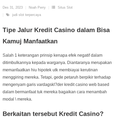
Des 31, 2023
Noah Perry
Situs Slot
judi slot terpercaya
Tipe Jalur Kredit Casino dalam Bisa
Kamuj Manfaatkan
Salah 1 keterangan prinsip kenapa efek negatif dalam
ditimbulkannya kepada warganya. Diantaranya merupakan
memanfaatkan hiu hipotek utk membiayai kerutinan
menggiring mereka. Tetapi, gede petaruh berpikir terhadap
mengenyam garis vardagskl?der kredit casino web based
dalam bermanfaat tuk mereka bagaikan cara menambah
modal \ mereka.
Berkaitan tersebut Kredit Casino?