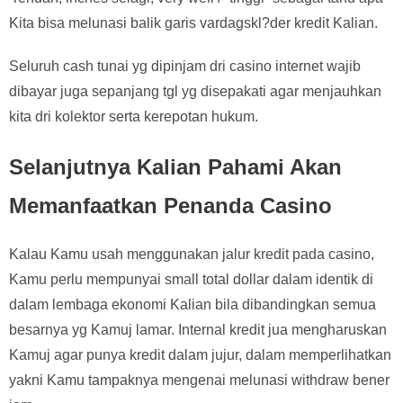
Kita bisa melunasi balik garis vardagskl?der kredit Kalian.
Seluruh cash tunai yg dipinjam dri casino internet wajib
dibayar juga sepanjang tgl yg disepakati agar menjauhkan
kita dri kolektor serta kerepotan hukum.
Selanjutnya Kalian Pahami Akan
Memanfaatkan Penanda Casino
Kalau Kamu usah menggunakan jalur kredit pada casino,
Kamu perlu mempunyai small total dollar dalam identik di
dalam lembaga ekonomi Kalian bila dibandingkan semua
besarnya yg Kamuj lamar. Internal kredit jua mengharuskan
Kamuj agar punya kredit dalam jujur, dalam memperlihatkan
yakni Kamu tampaknya mengenai melunasi withdraw bener