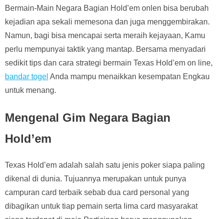
Bermain-Main Negara Bagian Hold’em onlen bisa berubah
kejadian apa sekali memesona dan juga menggembirakan.
Namun, bagi bisa mencapai serta meraih kejayaan, Kamu
perlu mempunyai taktik yang mantap. Bersama menyadari
sedikit tips dan cara strategi bermain Texas Hold’em on line,
bandar togel
Anda mampu menaikkan kesempatan Engkau
untuk menang.
Mengenal Gim Negara Bagian
Hold’em
Texas Hold’em adalah salah satu jenis poker siapa paling
dikenal di dunia. Tujuannya merupakan untuk punya
campuran card terbaik sebab dua card personal yang
dibagikan untuk tiap pemain serta lima card masyarakat