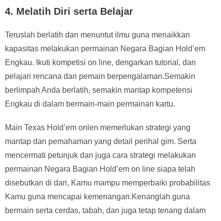
4. Melatih Diri serta Belajar
Teruslah berlatih dan menuntut ilmu guna menaikkan
kapasitas melakukan permainan Negara Bagian Hold’em
Engkau. Ikuti kompetisi on line, dengarkan tutorial, dan
pelajari rencana dari pemain berpengalaman.Semakin
berlimpah Anda berlatih, semakin mantap kompetensi
Engkau di dalam bermain-main permainan kartu.
Main Texas Hold’em onlen memerlukan strategi yang
mantap dan pemahaman yang detail perihal gim. Serta
mencermati petunjuk dan juga cara strategi melakukan
permainan Negara Bagian Hold’em on line siapa telah
disebutkan di dari, Kamu mampu memperbaiki probabilitas
Kamu guna mencapai kemenangan.Kenanglah guna
bermain serta cerdas, tabah, dan juga tetap tenang dalam