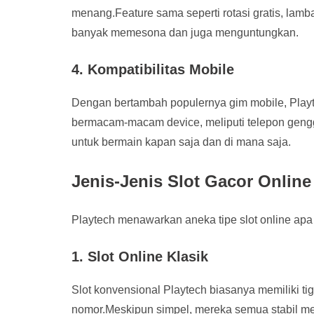
menang.Feature sama seperti rotasi gratis, lamb
banyak memesona dan juga menguntungkan.
4. Kompatibilitas Mobile
Dengan bertambah populernya gim mobile, Playt
bermacam-macam device, meliputi telepon geng
untuk bermain kapan saja dan di mana saja.
Jenis-Jenis Slot Gacor Online
Playtech menawarkan aneka tipe slot online apa d
1. Slot Online Klasik
Slot konvensional Playtech biasanya memiliki t
nomor.Meskipun simpel, mereka semua stabil me