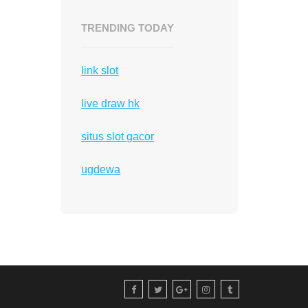
TRENDING TODAY
link slot
live draw hk
situs slot gacor
ugdewa