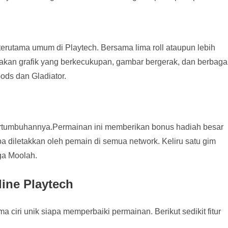
 terutama umum di Playtech. Bersama lima roll ataupun lebih
iakan grafik yang berkecukupan, gambar bergerak, dan berbaga
Gods dan Gladiator.
pertumbuhannya.Permainan ini memberikan bonus hadiah besar
pa diletakkan oleh pemain di semua network. Keliru satu gim
ga Moolah.
line Playtech
a ciri unik siapa memperbaiki permainan. Berikut sedikit fitur