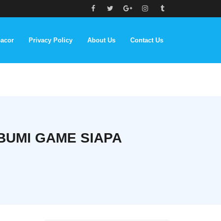
Gacor
Privacy Policy
About Us
Contact Us
BUMI GAME SIAPA