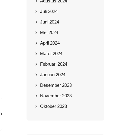
Agustus 2024
Juli 2024
Juni 2024
Mei 2024
April 2024
Maret 2024
Februari 2024
Januari 2024
Desember 2023
November 2023
Oktober 2023