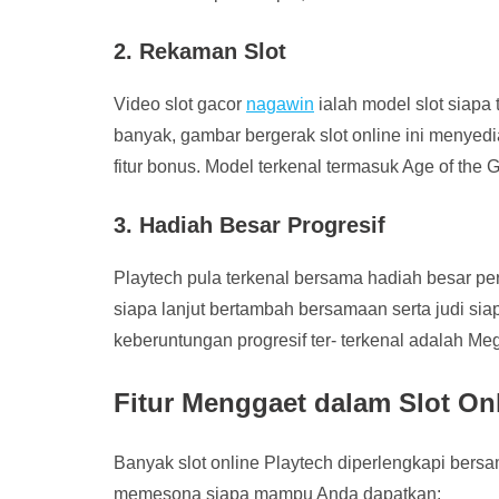
2. Rekaman Slot
Video slot gacor
nagawin
ialah model slot siapa
banyak, gambar bergerak slot online ini menyed
fitur bonus. Model terkenal termasuk Age of the 
3. Hadiah Besar Progresif
Playtech pula terkenal bersama hadiah besar 
siapa lanjut bertambah bersamaan serta judi sia
keberuntungan progresif ter- terkenal adalah Me
Fitur Menggaet dalam Slot On
Banyak slot online Playtech diperlengkapi bersam
memesona siapa mampu Anda dapatkan: