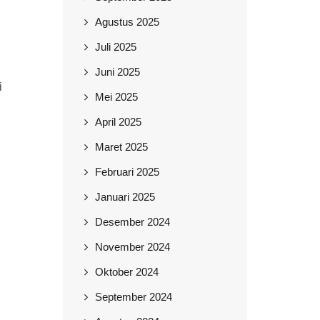
Agustus 2025
Juli 2025
Juni 2025
i
Mei 2025
April 2025
Maret 2025
Februari 2025
Januari 2025
Desember 2024
November 2024
Oktober 2024
September 2024