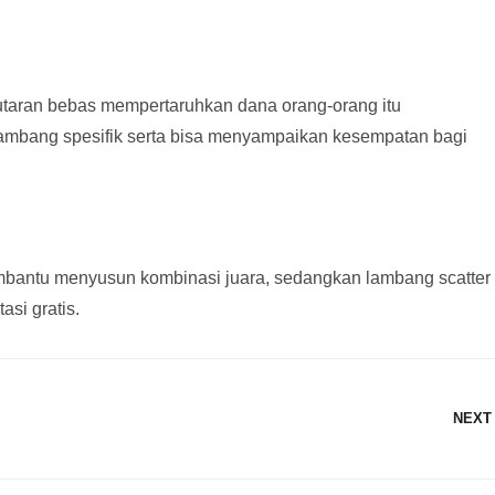
utaran bebas mempertaruhkan dana orang-orang itu
i lambang spesifik serta bisa menyampaikan kesempatan bagi
mbantu menyusun kombinasi juara, sedangkan lambang scatter
asi gratis.
NEXT