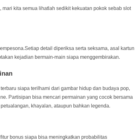
mari kita semua lihatlah sedikit kekuatan pokok sebab slot
empesona.Setiap detail diperiksa serta seksama, asal kartun
iptakan kejadian bermain-main siapa menggembirakan.
inan
 terbaru siapa terilhami dari gambar hidup dan budaya pop,
line. Partisipan bisa mencari permainan yang cocok bersama
k petualangan, khayalan, ataupun bahkan legenda.
itur bonus siapa bisa meningkatkan probabilitas