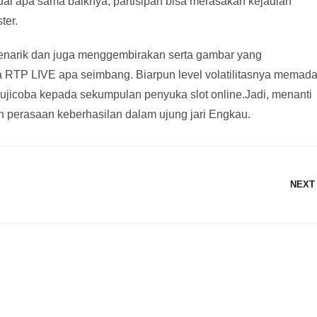
al apa sama baiknya, partisipan bisa merasakan kejadian
ter.
 menarik dan juga menggembirakan serta gambar yang
a RTP LIVE apa seimbang. Biarpun level volatilitasnya memada
diujicoba kepada sekumpulan penyuka slot online.Jadi, menanti
an perasaan keberhasilan dalam ujung jari Engkau.
NEXT