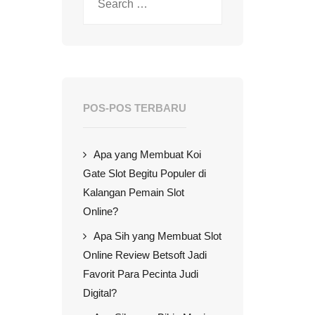
POS-POS TERBARU
Apa yang Membuat Koi
Gate Slot Begitu Populer di
Kalangan Pemain Slot
Online?
Apa Sih yang Membuat Slot
Online Review Betsoft Jadi
Favorit Para Pecinta Judi
Digital?