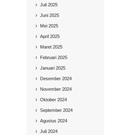
Juli 2025
Juni 2025
Mei 2025
April 2025
Maret 2025
Februari 2025
Januari 2025
Desember 2024
November 2024
Oktober 2024
September 2024
Agustus 2024
Juli 2024