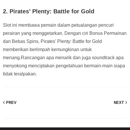
2. Pirates’ Plenty: Battle for Gold
Slot ini membawa pemain dalam petualangan pencuri
perairan yang menggetarkan. Dengan ciri Bonus Permainan
dan Bebas Spins, Pirates’ Plenty: Battle for Gold
memberikan berlimpah kemungkinan untuk
menang.Rancangan apa menarik dan juga soundtrack apa
menyokong menciptakan pengetahuan bermain-main siapa
tidak teralpakan.
PREV
NEXT