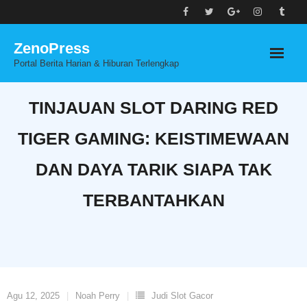
Skip
to
ZenoPress
content
Portal Berita Harian & Hiburan Terlengkap
TINJAUAN SLOT DARING RED
TIGER GAMING: KEISTIMEWAAN
DAN DAYA TARIK SIAPA TAK
TERBANTAHKAN
Agu 12, 2025
Noah Perry
Judi Slot Gacor