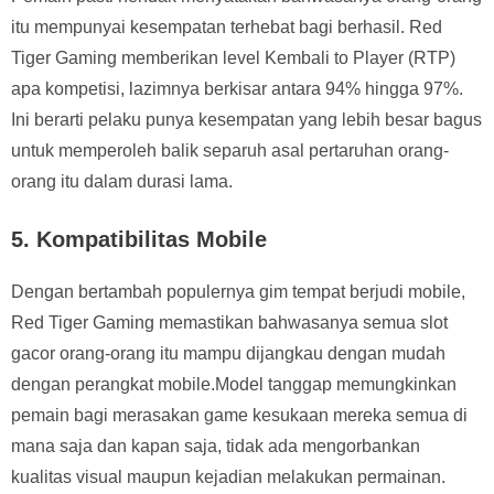
itu mempunyai kesempatan terhebat bagi berhasil. Red
Tiger Gaming memberikan level Kembali to Player (RTP)
apa kompetisi, lazimnya berkisar antara 94% hingga 97%.
Ini berarti pelaku punya kesempatan yang lebih besar bagus
untuk memperoleh balik separuh asal pertaruhan orang-
orang itu dalam durasi lama.
5. Kompatibilitas Mobile
Dengan bertambah populernya gim tempat berjudi mobile,
Red Tiger Gaming memastikan bahwasanya semua slot
gacor orang-orang itu mampu dijangkau dengan mudah
dengan perangkat mobile.Model tanggap memungkinkan
pemain bagi merasakan game kesukaan mereka semua di
mana saja dan kapan saja, tidak ada mengorbankan
kualitas visual maupun kejadian melakukan permainan.