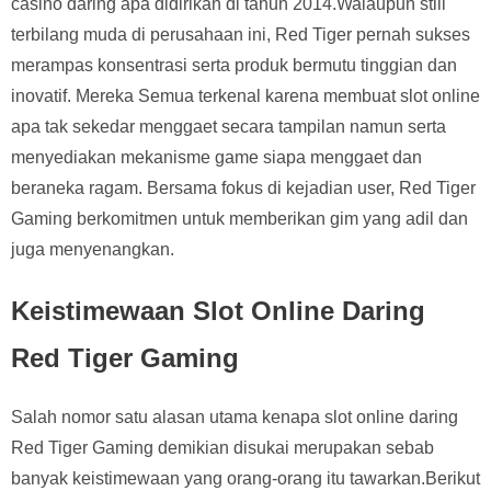
casino daring apa didirikan di tahun 2014.Walaupun still
terbilang muda di perusahaan ini, Red Tiger pernah sukses
merampas konsentrasi serta produk bermutu tinggian dan
inovatif. Mereka Semua terkenal karena membuat slot online
apa tak sekedar menggaet secara tampilan namun serta
menyediakan mekanisme game siapa menggaet dan
beraneka ragam. Bersama fokus di kejadian user, Red Tiger
Gaming berkomitmen untuk memberikan gim yang adil dan
juga menyenangkan.
Keistimewaan Slot Online Daring
Red Tiger Gaming
Salah nomor satu alasan utama kenapa slot online daring
Red Tiger Gaming demikian disukai merupakan sebab
banyak keistimewaan yang orang-orang itu tawarkan.Berikut