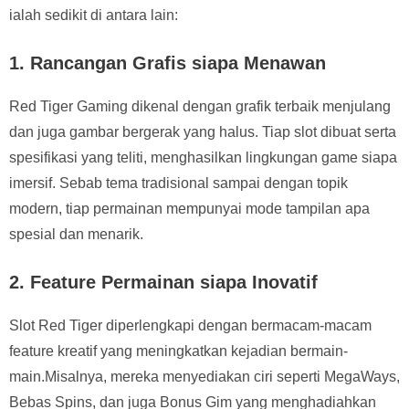
ialah sedikit di antara lain:
1. Rancangan Grafis siapa Menawan
Red Tiger Gaming dikenal dengan grafik terbaik menjulang
dan juga gambar bergerak yang halus. Tiap slot dibuat serta
spesifikasi yang teliti, menghasilkan lingkungan game siapa
imersif. Sebab tema tradisional sampai dengan topik
modern, tiap permainan mempunyai mode tampilan apa
spesial dan menarik.
2. Feature Permainan siapa Inovatif
Slot Red Tiger diperlengkapi dengan bermacam-macam
feature kreatif yang meningkatkan kejadian bermain-
main.Misalnya, mereka menyediakan ciri seperti MegaWays,
Bebas Spins, dan juga Bonus Gim yang menghadiahkan