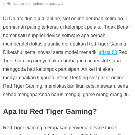
daftar slot online terpercaya
Di Dalam dunia judi online, slot online berubah keliru no. 1
permainan paling terkenal di kelompok pelaku. Tidak Benar
nomor satu supplier device software apa pernah
memperoleh fokus gigantic merupakan Red Tiger Gaming.
Diketahui serta inovasi serta model menarik,
arista 88
Red
Tiger Gaming menyediakan berbagai macam slot siapa
menggoda hati kelompok partisipan. Artikel ini akan
menyampaikan tinjauan intensif tentang slot gacor online
Red Tiger Gaming, memfokuskan fitur, keistimewaan, serta
sebab mengapa Anda harus menguji game orang-orang itu.
Apa Itu Red Tiger Gaming?
Red Tiger Gaming merupakan penyedia device lunak