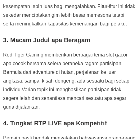
kesempatan lebih luas bagi mengalahkan. Fitur-fitur ini tidak
sekedar menciptakan gim lebih besar memesona tetapi
serta meningkatkan kapasitas kemenangan bagi pelaku.
3. Macam Judul apa Beragam
Red Tiger Gaming memberikan berbagai tema slot gacor
apa cocok bersama selera beraneka ragam partisipan.
Bermula dari adventure di hutan, perjalanan ke luar
angkasa, sampai kisah dongeng, ada sesuatu bagi setiap
individu.Varian topik ini menghasilkan partisipan tidak
segera lelah dan senantiasa mencari sesuatu apa segar
guna dijalankan.
4. Tingkat RTP LIVE apa Kompetitif
Pemain pasti hendak menyatakan bahwasanya orang-orang