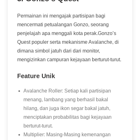
Permainan ini mengajak partisipan bagi
mencermati petualangan Gonzo, seorang
penjelajah apa menggali kota perak.Gonzo’s
Quest populer serta mekanisme Avalanche, di
dimana simbol jatuh dari dari monitor,
mengizinkan campuran kejayaan berturut-turut.
Feature Unik
Avalanche Roller: Setiap kali partisipan
menang, lambang yang berhasil bakal
hilang, dan juga ikon segar bakal jatuh,
menciptakan probabilitas bagi kejayaan
berturut-turut.
Multiplier: Masing-Masing kemenangan