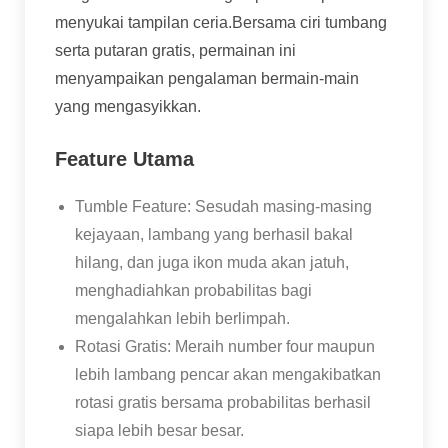
menyukai tampilan ceria.Bersama ciri tumbang
serta putaran gratis, permainan ini
menyampaikan pengalaman bermain-main
yang mengasyikkan.
Feature Utama
Tumble Feature: Sesudah masing-masing
kejayaan, lambang yang berhasil bakal
hilang, dan juga ikon muda akan jatuh,
menghadiahkan probabilitas bagi
mengalahkan lebih berlimpah.
Rotasi Gratis: Meraih number four maupun
lebih lambang pencar akan mengakibatkan
rotasi gratis bersama probabilitas berhasil
siapa lebih besar besar.