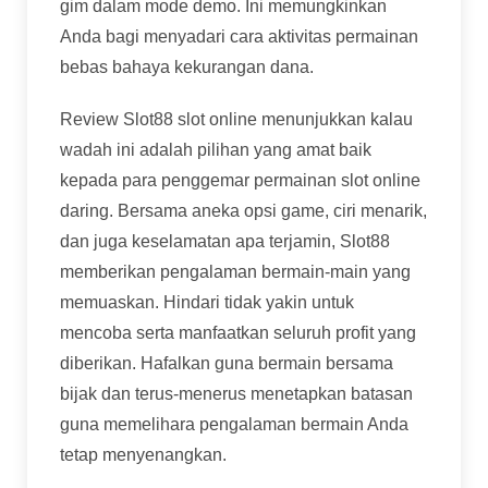
gim dalam mode demo. Ini memungkinkan
Anda bagi menyadari cara aktivitas permainan
bebas bahaya kekurangan dana.
Review Slot88 slot online menunjukkan kalau
wadah ini adalah pilihan yang amat baik
kepada para penggemar permainan slot online
daring. Bersama aneka opsi game, ciri menarik,
dan juga keselamatan apa terjamin, Slot88
memberikan pengalaman bermain-main yang
memuaskan. Hindari tidak yakin untuk
mencoba serta manfaatkan seluruh profit yang
diberikan. Hafalkan guna bermain bersama
bijak dan terus-menerus menetapkan batasan
guna memelihara pengalaman bermain Anda
tetap menyenangkan.