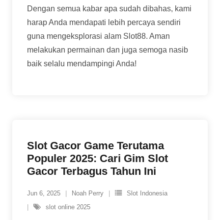
Dengan semua kabar apa sudah dibahas, kami
harap Anda mendapati lebih percaya sendiri
guna mengeksplorasi alam Slot88. Aman
melakukan permainan dan juga semoga nasib
baik selalu mendampingi Anda!
Slot Gacor Game Terutama
Populer 2025: Cari Gim Slot
Gacor Terbagus Tahun Ini
Jun 6, 2025
Noah Perry
Slot Indonesia
slot online 2025