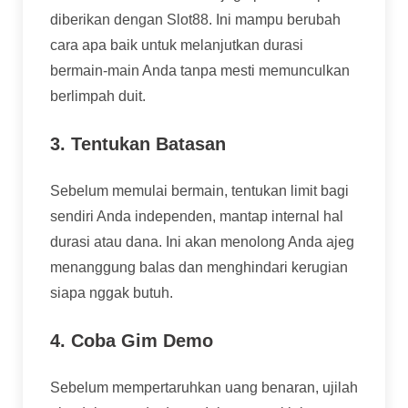
diberikan dengan Slot88. Ini mampu berubah
cara apa baik untuk melanjutkan durasi
bermain-main Anda tanpa mesti memunculkan
berlimpah duit.
3. Tentukan Batasan
Sebelum memulai bermain, tentukan limit bagi
sendiri Anda independen, mantap internal hal
durasi atau dana. Ini akan menolong Anda ajeg
menanggung balas dan menghindari kerugian
siapa nggak butuh.
4. Coba Gim Demo
Sebelum mempertaruhkan uang benaran, ujilah