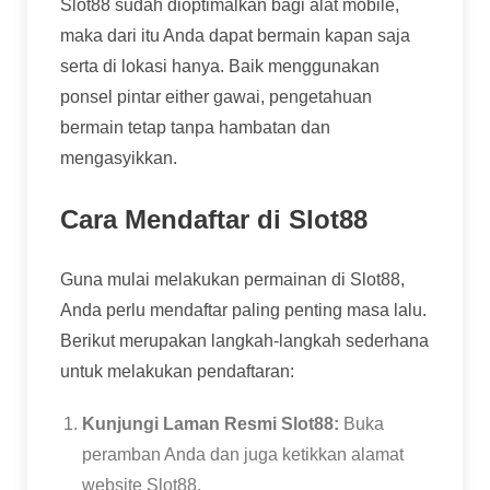
Slot88 sudah dioptimalkan bagi alat mobile,
maka dari itu Anda dapat bermain kapan saja
serta di lokasi hanya. Baik menggunakan
ponsel pintar either gawai, pengetahuan
bermain tetap tanpa hambatan dan
mengasyikkan.
Cara Mendaftar di Slot88
Guna mulai melakukan permainan di Slot88,
Anda perlu mendaftar paling penting masa lalu.
Berikut merupakan langkah-langkah sederhana
untuk melakukan pendaftaran:
Kunjungi Laman Resmi Slot88:
Buka
peramban Anda dan juga ketikkan alamat
website Slot88.