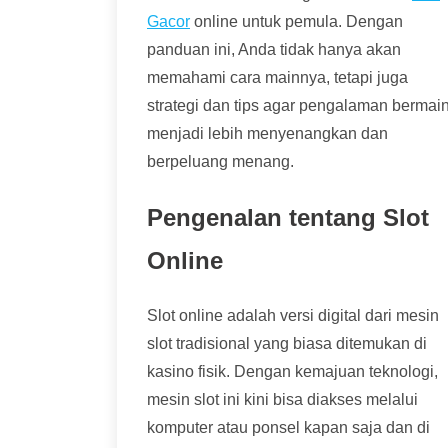
Gacor
online untuk pemula. Dengan
panduan ini, Anda tidak hanya akan
memahami cara mainnya, tetapi juga
strategi dan tips agar pengalaman bermai
menjadi lebih menyenangkan dan
berpeluang menang.
Pengenalan tentang Slot
Online
Slot online adalah versi digital dari mesin
slot tradisional yang biasa ditemukan di
kasino fisik. Dengan kemajuan teknologi,
mesin slot ini kini bisa diakses melalui
komputer atau ponsel kapan saja dan di