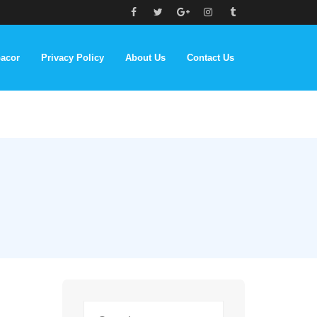
Gacor
Privacy Policy
About Us
Contact Us