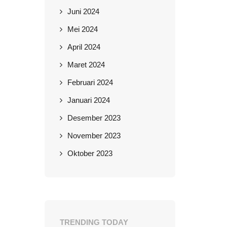
Juni 2024
Mei 2024
April 2024
Maret 2024
Februari 2024
Januari 2024
Desember 2023
November 2023
Oktober 2023
TRENDING TODAY