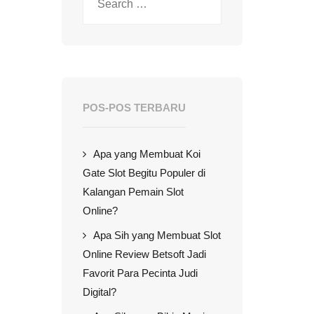
POS-POS TERBARU
Apa yang Membuat Koi
Gate Slot Begitu Populer di
Kalangan Pemain Slot
Online?
Apa Sih yang Membuat Slot
Online Review Betsoft Jadi
Favorit Para Pecinta Judi
Digital?