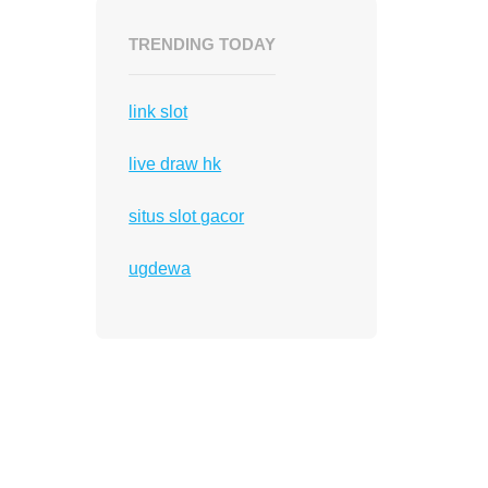
TRENDING TODAY
link slot
live draw hk
situs slot gacor
ugdewa