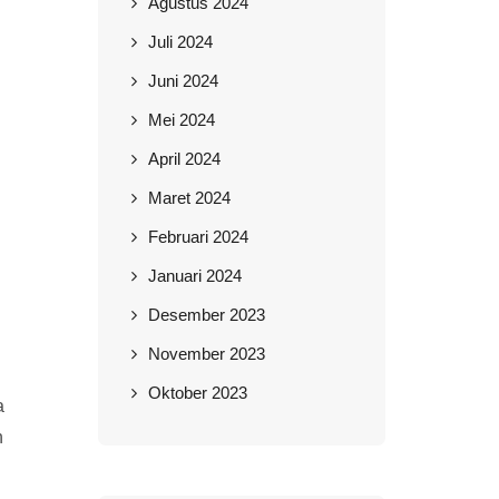
Agustus 2024
Juli 2024
Juni 2024
Mei 2024
April 2024
Maret 2024
Februari 2024
Januari 2024
Desember 2023
November 2023
Oktober 2023
a
n