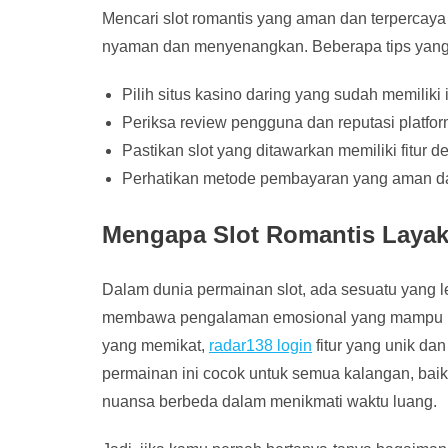
Mencari slot romantis yang aman dan terpercay
nyaman dan menyenangkan. Beberapa tips yang
Pilih situs kasino daring yang sudah memiliki 
Periksa review pengguna dan reputasi platfor
Pastikan slot yang ditawarkan memiliki fitur 
Perhatikan metode pembayaran yang aman da
Mengapa Slot Romantis Laya
Dalam dunia permainan slot, ada sesuatu yang l
membawa pengalaman emosional yang mampu men
yang memikat,
radar138 login
fitur yang unik d
permainan ini cocok untuk semua kalangan, baik
nuansa berbeda dalam menikmati waktu luang.