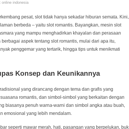
t online indonesia
embang pesat, slot tidak hanya sekadar hiburan semata. Kini,
aman berbeda – yaitu slot romantis. Bayangkan, mesin slot
h asmara yang mampu menghadirkan khayalan dan perasaan
berbagai aspek tentang slot romantis, mulai dari apa itu,
yak penggemar yang tertarik, hingga tips untuk menikmati
gupas Konsep dan Keunikannya
 tradisional yang dirancang dengan tema dan grafis yang
 suasana romantis, dan simbol-simbol yang berkaitan dengan
ang biasanya penuh warna-warni dan simbol angka atau buah,
an emosional yang lebih mendalam.
ar seperti mawar merah, hati, pasangan yang berpelukan, bu