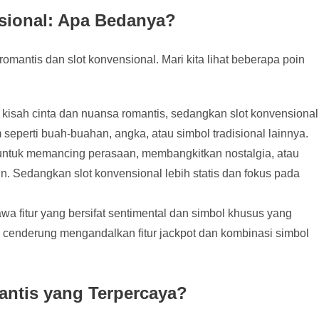
sional: Apa Bedanya?
omantis dan slot konvensional. Mari kita lihat beberapa poin
 kisah cinta dan nuansa romantis, sedangkan slot konvensional
eperti buah-buahan, angka, atau simbol tradisional lainnya.
untuk memancing perasaan, membangkitkan nostalgia, atau
 Sedangkan slot konvensional lebih statis dan fokus pada
wa fitur yang bersifat sentimental dan simbol khusus yang
 cenderung mengandalkan fitur jackpot dan kombinasi simbol
ntis yang Terpercaya?