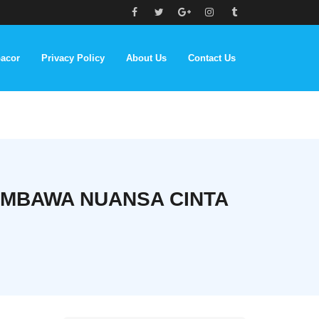
Gacor
Privacy Policy
About Us
Contact Us
EMBAWA NUANSA CINTA