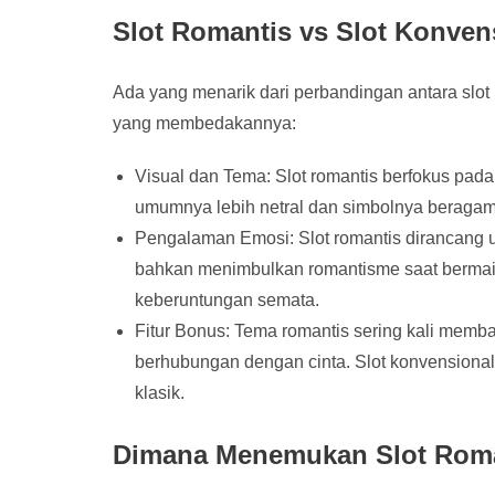
Slot Romantis vs Slot Konven
Ada yang menarik dari perbandingan antara slot r
yang membedakannya:
Visual dan Tema: Slot romantis berfokus pada
umumnya lebih netral dan simbolnya beragam s
Pengalaman Emosi: Slot romantis dirancang 
bahkan menimbulkan romantisme saat bermain.
keberuntungan semata.
Fitur Bonus: Tema romantis sering kali memba
berhubungan dengan cinta. Slot konvensional
klasik.
Dimana Menemukan Slot Roma