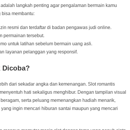
a adalah langkah penting agar pengalaman bermain kamu
 bisa membantu:
izin resmi dan terdaftar di badan pengawas judi online.
m permainan tersebut.
demo untuk latihan sebelum bermain uang asli.
n layanan pelanggan yang responsif.
k Dicoba?
ebih dari sekadar angka dan kemenangan. Slot romantis
yentuh hati sekaligus menghibur. Dengan tampilan visual
an beragam, serta peluang memenangkan hadiah menarik,
 yang ingin mencari hiburan santai maupun yang mencari