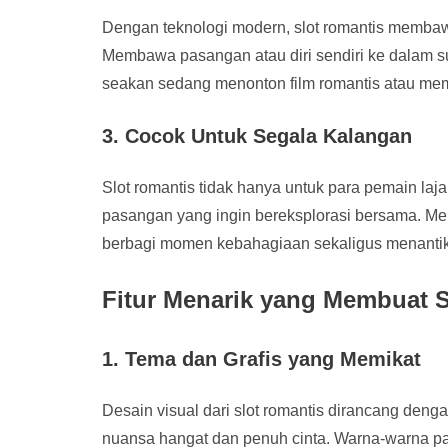
Dengan teknologi modern, slot romantis membawa
Membawa pasangan atau diri sendiri ke dalam s
seakan sedang menonton film romantis atau memb
3. Cocok Untuk Segala Kalangan
Slot romantis tidak hanya untuk para pemain la
pasangan yang ingin bereksplorasi bersama. Mela
berbagi momen kebahagiaan sekaligus menanti
Fitur Menarik yang Membuat 
1. Tema dan Grafis yang Memikat
Desain visual dari slot romantis dirancang denga
nuansa hangat dan penuh cinta. Warna-warna pas